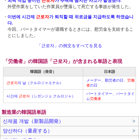
・
외벽 작업 중이던
근로자
가 추락해 숨지는 사고가 발생했다.
外壁作業をしていた作業員が墜落して死亡する事故が発生した。
・
이번에 시간제
근로자
가 퇴직할 때 위로금을 지급하도록 하였습니
다.
今回、パートタイマーが退職するときには、慰労金を支給するこ
とにしました。
「근로자」の例文をすべてを見る
「労働者」の韓国語「근로자」が含まれる単語と表現
韓国語（発音）
日本語
メーデー、勤労者の日、
労働
근로자
의 날（クルロジャエナル）
者
の日
パートタイマー、パートタイ
시간제
근로자
（シガンジェ クルロジャ）
ム
労働者
製造業の韓国語単語
신제품 개발（新製品開発）
>
양산하다（量産する）
>