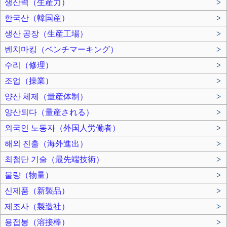
생산력（生産力）
>
한국산（韓国産）
>
생산 공장（生産工場）
>
벤치마킹（ベンチマーキング）
>
수리（修理）
>
조업（操業）
>
양산 체제（量産体制）
>
양산되다（量産される）
>
외국인 노동자（外国人労働者）
>
해외 진출（海外進出）
>
최첨단 기술（最先端技術）
>
물량（物量）
>
신제품（新製品）
>
제조사（製造社）
>
용접봉（溶接棒）
>