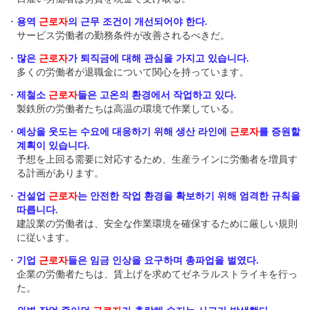
・
용역
근로자
의 근무 조건이 개선되어야 한다.
サービス労働者の勤務条件が改善されるべきだ。
・
많은
근로자
가 퇴직금에 대해 관심을 가지고 있습니다.
多くの労働者が退職金について関心を持っています。
・
제철소
근로자
들은 고온의 환경에서 작업하고 있다.
製鉄所の労働者たちは高温の環境で作業している。
・
예상을 웃도는 수요에 대응하기 위해 생산 라인에
근로자
를 증원할
계획이 있습니다.
予想を上回る需要に対応するため、生産ラインに労働者を増員す
る計画があります。
・
건설업
근로자
는 안전한 작업 환경을 확보하기 위해 엄격한 규칙을
따릅니다.
建設業の労働者は、安全な作業環境を確保するために厳しい規則
に従います。
・
기업
근로자
들은 임금 인상을 요구하며 총파업을 벌였다.
企業の労働者たちは、賃上げを求めてゼネラルストライキを行っ
た。