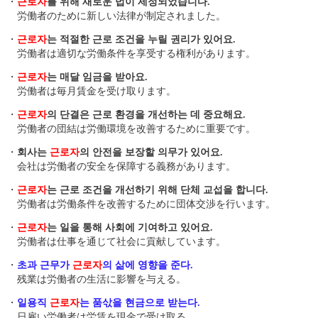
・
근로자
를 위해 새로운 법이 제정되었습니다.
労働者のために新しい法律が制定されました。
・
근로자
는 적절한 근로 조건을 누릴 권리가 있어요.
労働者は適切な労働条件を享受する権利があります。
・
근로자
는 매달 임금을 받아요.
労働者は毎月賃金を受け取ります。
・
근로자
의 단결은 근로 환경을 개선하는 데 중요해요.
労働者の団結は労働環境を改善するために重要です。
・
회사는
근로자
의 안전을 보장할 의무가 있어요.
会社は労働者の安全を保障する義務があります。
・
근로자
는 근로 조건을 개선하기 위해 단체 교섭을 합니다.
労働者は労働条件を改善するために団体交渉を行います。
・
근로자
는 일을 통해 사회에 기여하고 있어요.
労働者は仕事を通じて社会に貢献しています。
・
초과 근무가
근로자
의 삶에 영향을 준다.
残業は労働者の生活に影響を与える。
・
일용직
근로자
는 품삯을 현금으로 받는다.
日雇い労働者は労賃を現金で受け取る。