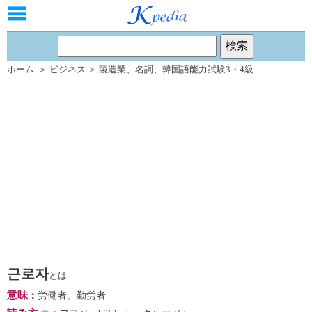
ホーム
＞
ビジネス
＞
製造業
、
名詞
、
韓国語能力試験3・4級
근로자
とは
意味
：
労働者、勤労者