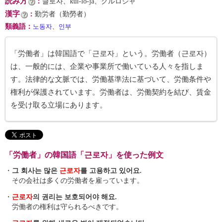
読み方
：
글로자、kŭl-lo-ja、クルロジャ
漢字
：
勤労者（勤勞者）
類義語
：
노동자
、
인부
「労働者」は韓国語で「근로자」という。労働者（근로자）
は、一般的には、企業や事業所で働いている人々を指しま
す。法律的な文脈では、労働基準法に基づいて、労働条件や
権利が保護されています。労働者は、労働契約を結び、賃金
を受け取る立場にあります。
「労働者」の韓国語「근로자」を使った例文
・
그 회사는 많은
근로자
를 고용하고 있어요.
その会社は多くの労働者を雇っています。
・
근로자
의 권리는 보호되어야 해요.
労働者の権利は守られるべきです。