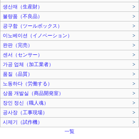
생산재（生産財）
>
불량품（不良品）
>
공구함（ツールボックス）
>
이노베이션（イノベーション）
>
완판（完売）
>
센서（センサー）
>
가공 업체（加工業者）
>
품질（品質）
>
노동하다（労働する）
>
상품 개발실（商品開発室）
>
장인 정신（職人魂）
>
공사장（工事現場）
>
시제기（試作機）
>
一覧