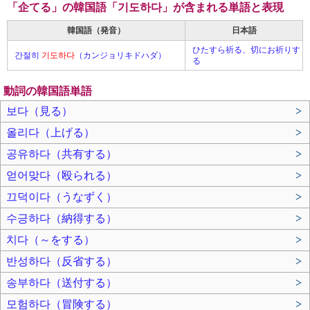
「企てる」の韓国語「기도하다」が含まれる単語と表現
韓国語（発音）
日本語
ひたすら祈る、切にお祈りす
간절히
기도하다
（カンジョリキドハダ）
る
動詞の韓国語単語
보다（見る）
>
올리다（上げる）
>
공유하다（共有する）
>
얻어맞다（殴られる）
>
끄덕이다（うなずく）
>
수긍하다（納得する）
>
치다（～をする）
>
반성하다（反省する）
>
송부하다（送付する）
>
모험하다（冒険する）
>