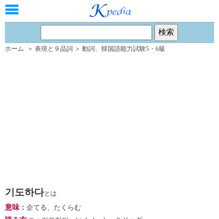
ホーム
＞
表現と９品詞
＞
動詞
、
韓国語能力試験5・6級
기도하다
とは
意味
：
企てる、たくらむ