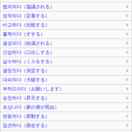
협의되다（協議される）
>
정착되다（定着する）
>
비교하다（比較する）
>
훌쩍이다（すする）
>
결성되다（結成される）
>
간섭하다（口出しする）
>
실수하다（ミスをする）
>
결정짓다（決定する）
>
대파되다（大破する）
>
부탁드리다（お願いします）
>
승천하다（昇天する）
>
초상나다（家の者が死ぬ）
>
변동하다（変動する）
>
접견하다（面会する）
>