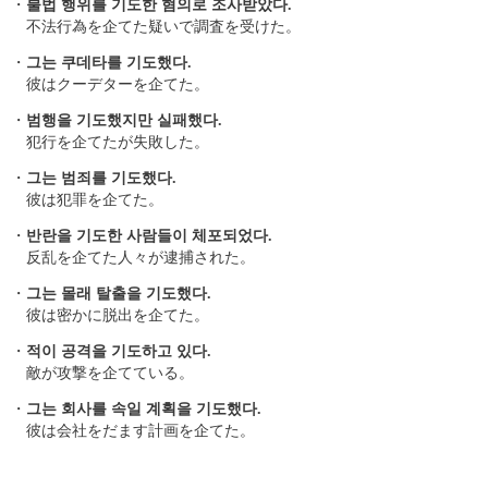
・
불법 행위를 기도한 혐의로 조사받았다.
不法行為を企てた疑いで調査を受けた。
・
그는 쿠데타를 기도했다.
彼はクーデターを企てた。
・
범행을 기도했지만 실패했다.
犯行を企てたが失敗した。
・
그는 범죄를 기도했다.
彼は犯罪を企てた。
・
반란을 기도한 사람들이 체포되었다.
反乱を企てた人々が逮捕された。
・
그는 몰래 탈출을 기도했다.
彼は密かに脱出を企てた。
・
적이 공격을 기도하고 있다.
敵が攻撃を企てている。
・
그는 회사를 속일 계획을 기도했다.
彼は会社をだます計画を企てた。