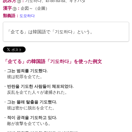
読み方
：
기도하다、ki-do-ha-da、キドハダ
漢字
：
企図～（企圖）
類義語
：
도모하다
「企てる」は韓国語で「기도하다」という。
「企てる」の韓国語「기도하다」を使った例文
・
그는 범죄를 기도했다.
彼は犯罪を企てた。
・
반란을 기도한 사람들이 체포되었다.
反乱を企てた人々が逮捕された。
・
그는 몰래 탈출을 기도했다.
彼は密かに脱出を企てた。
・
적이 공격을 기도하고 있다.
敵が攻撃を企てている。