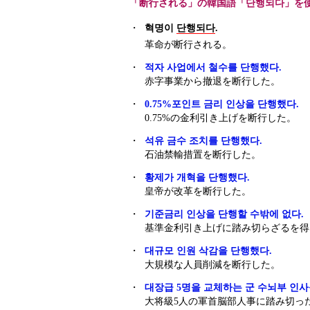
「断行される」の韓国語「단행되다」を
・
혁명이
단행되다
.
革命が断行される。
・
적자 사업에서 철수를 단행했다.
赤字事業から撤退を断行した。
・
0.75%포인트 금리 인상을 단행했다.
0.75%の金利引き上げを断行した。
・
석유 금수 조치를 단행했다.
石油禁輸措置を断行した。
・
황제가 개혁을 단행했다.
皇帝が改革を断行した。
・
기준금리 인상을 단행할 수밖에 없다.
基準金利引き上げに踏み切らざるを得
・
대규모 인원 삭감을 단행했다.
大規模な人員削減を断行した。
・
대장급 5명을 교체하는 군 수뇌부 인사
大将級5人の軍首脳部人事に踏み切っ