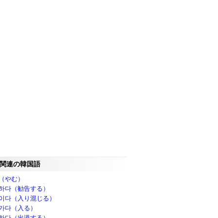
関連の韓国語
（やむ）
하다（勧告する）
이다（入り混じる）
가다（入る）
하다（出港する）