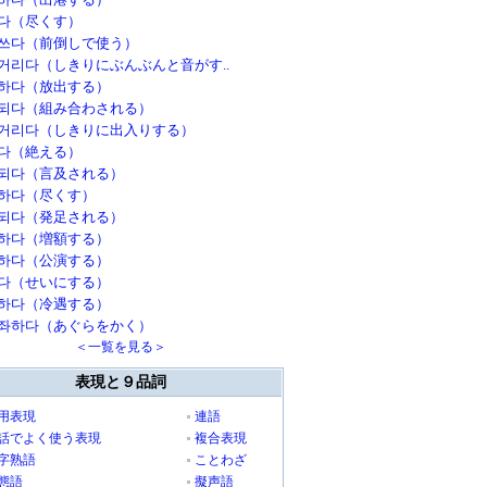
다（尽くす）
쓰다（前倒しで使う）
거리다（しきりにぶんぶんと音がす..
하다（放出する）
되다（組み合わされる）
거리다（しきりに出入りする）
다（絶える）
되다（言及される）
하다（尽くす）
되다（発足される）
하다（増額する）
하다（公演する）
다（せいにする）
하다（冷遇する）
좌하다（あぐらをかく）
＜一覧を見る＞
表現と９品詞
用表現
連語
話でよく使う表現
複合表現
字熟語
ことわざ
態語
擬声語