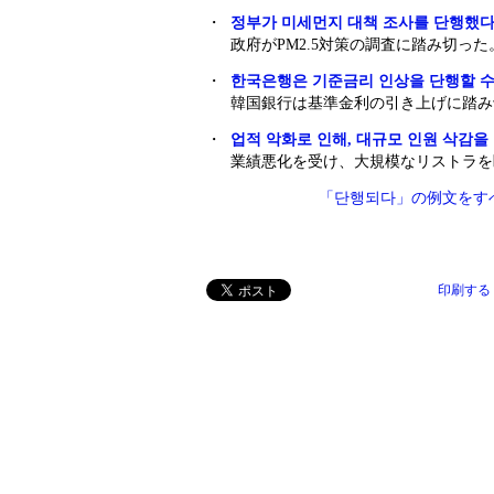
・
정부가 미세먼지 대책 조사를 단행했다
政府がPM2.5対策の調査に踏み切った
・
한국은행은 기준금리 인상을 단행할 수
韓国銀行は基準金利の引き上げに踏み
・
업적 악화로 인해, 대규모 인원 삭감을
業績悪化を受け、大規模なリストラを
「단행되다」の例文をす
印刷する