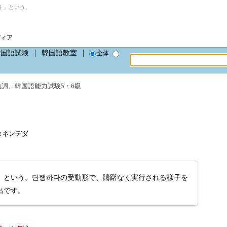
 」という。
ディア
韓国語試験
韓国語教室
全体
動詞
、
韓国語能力試験5・6級
a、タネンデダ
」という。단행하다の受動形で、躊躇なく実行される様子を
出です。