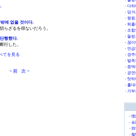
다하
.
당겨
。
윙윙
밖에 없을 것이다.
퇴출
切らざるを得ないだろう。
조합
들랑
 단행했다.
끊이
断行した。
언급
べてを見る
경주
발족
증액
< 前
次 >
공연
탓하
홀대
가부
慣
会
四
擬