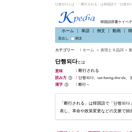
단행되다とは：「断行される」は韓国語で「단행되다
韓国語辞書ケイペ
ホーム
単語
例文
動画
見出し
例文
：
カテゴリー
ホーム
＞
表現と９品詞
＞
단행되다
とは
：
断行される
意味
：
読み方
단행되다、tan-haeng-doe-d
：
漢字
断行～
「断行される」は韓国語で「단행되다
表し、革命や政策変更などの文脈で頻