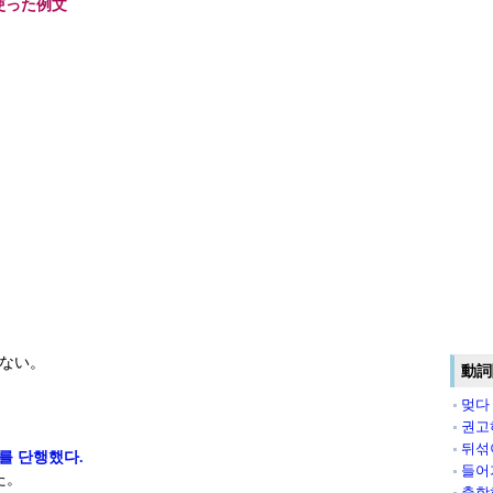
使った例文
ない。
動詞
멎다
권고
뒤섞
를 단행했다.
들어
た。
출항