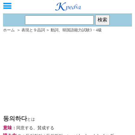
ホーム
＞
表現と９品詞
＞
動詞
、
韓国語能力試験3・4級
동의하다
とは
意味
：
同意する、賛成する