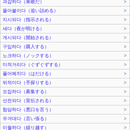
과감하다（果敢だ）
>
몰아붙이다（追い詰める）
>
지시되다（指示される）
>
새다（夜が明ける）
>
개시되다（開始される）
>
구입하다（購入する）
>
노크하다（ノックする）
>
미적거리다（ぐずぐずする）
>
풀어헤치다（はだける）
>
뒤적이다（手探りする）
>
모집하다（募集する）
>
선전되다（宣伝される）
>
험담하다（悪口を言う）
>
우겨대다（言い張る）
>
이월하다（繰り越す）
>