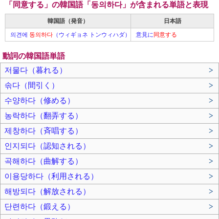
「同意する」の韓国語「동의하다」が含まれる単語と表現
韓国語（発音）
日本語
의견에
동의하다
（ウィギョネ トンウィハダ）
意見に
同意する
動詞の韓国語単語
저물다（暮れる）
>
솎다（間引く）
>
수양하다（修める）
>
농락하다（翻弄する）
>
제창하다（斉唱する）
>
인지되다（認知される）
>
곡해하다（曲解する）
>
이용당하다（利用される）
>
해방되다（解放される）
>
단련하다（鍛える）
>