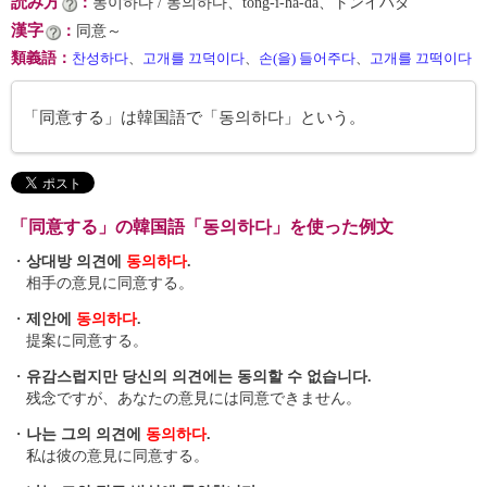
読み方
：
동이하다 / 동의하다、tong-i-ha-da、トンイハダ
漢字
：
同意～
類義語
：
찬성하다
、
고개를 끄덕이다
、
손(을) 들어주다
、
고개를 끄떡이다
「同意する」は韓国語で「동의하다」という。
「同意する」の韓国語「동의하다」を使った例文
・
상대방 의견에
동의하다
.
相手の意見に同意する。
・
제안에
동의하다
.
提案に同意する。
・
유감스럽지만 당신의 의견에는 동의할 수 없습니다.
残念ですが、あなたの意見には同意できません。
・
나는 그의 의견에
동의하다
.
私は彼の意見に同意する。