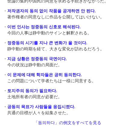
世論の集約や国民の同意を求める手続きがなかった。
・
저작권자의 동의 없이 작품을 공개하면 안 된다.
著作権者の同意なしに作品を公開してはいけない。
・
이번 인사는 정중동의 신호로 해석된다.
今回の人事は静中動のサインと解釈される。
・
정중동의 시기를 지나 큰 변화가 올 것이다.
静中動の時期を経て、大きな変化が訪れるだろう。
・
지금 상황은 정중동의 국면이다.
今の状況は静中動の局面だ。
・
이 문제에 대해 학자들은 공히 동의한다.
この問題について学者たちは一様に同意する。
・
토지주의 동의가 필요하다.
土地所有者の同意が必要だ。
・
공동의 목표가 사람들을 응집시켰다.
共通の目標が人々を結集させた。
「동의하다」の例文をすべてを見る