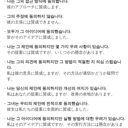
・
나는 그의 접근 방식에 동의합니다.
彼のアプローチに賛成します。
・
그의 주장에 동의하지 않습니다.
彼の主張には賛成できません。
・
모두가 그 아이디어에 동의했습니다.
皆がそのアイデアに賛成しました。
・
나는 그 제안에 동의하지만 몇 가지 우려 사항이 있습니다.
その提案には賛成ですが、いくつかの懸念があります。
・
나는 그의 의견에 동의하지만 그 방법이 적절한 지 의심 스럽습니
다.
私は彼の意見に賛成しますが、その方法が適切かどうか疑問で
す。
・
나는 당신의 제안에 동의하지만 개선의 여지가 있습니다.
私はあなたの提案に賛成しますが、改善の余地があります。
・
그녀는 우리의 제안에 전적으로 동의했습니다.
彼女は私たちの提案に全面的に賛成しました。
・
나는 그 아이디어에 동의하지만 실행 방법에 대한 우려가 있습니다.
私はそのアイデアに賛成ですが、その実行方法には懸念がありま