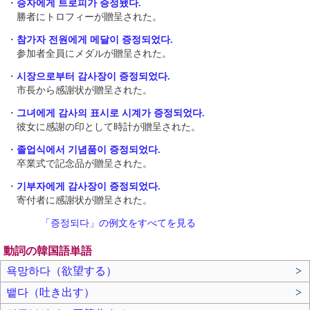
・
승자에게 트로피가 증정됐다.
勝者にトロフィーが贈呈された。
・
참가자 전원에게 메달이 증정되었다.
参加者全員にメダルが贈呈された。
・
시장으로부터 감사장이 증정되었다.
市長から感謝状が贈呈された。
・
그녀에게 감사의 표시로 시계가 증정되었다.
彼女に感謝の印として時計が贈呈された。
・
졸업식에서 기념품이 증정되었다.
卒業式で記念品が贈呈された。
・
기부자에게 감사장이 증정되었다.
寄付者に感謝状が贈呈された。
「증정되다」の例文をすべてを見る
動詞の韓国語単語
욕망하다（欲望する）
>
뱉다（吐き出す）
>