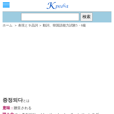
ホーム
＞
表現と９品詞
＞
動詞
、
韓国語能力試験5・6級
증정되다
とは
意味
：
贈呈される