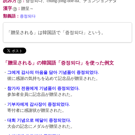
読み方
：
증정되다、chŭng-jŏng-doe-da、チュンジョンテダ
漢字
：
贈呈～
類義語
：
증정되다
「贈呈される」は韓国語で「증정되다」という。
「贈呈される」の韓国語「증정되다」を使った例文
・
그에게 감사의 마음을 담아 기념품이 증정되었다.
彼に感謝の気持ちを込めて記念品が贈呈された。
・
참가자 전원에게 기념품이 증정되었다.
参加者全員に記念品が贈呈された。
・
기부자에게 감사장이 증정되었다.
寄付者に感謝状が贈呈された。
・
대회 기념으로 메달이 증정되었다.
大会の記念にメダルが贈呈された。