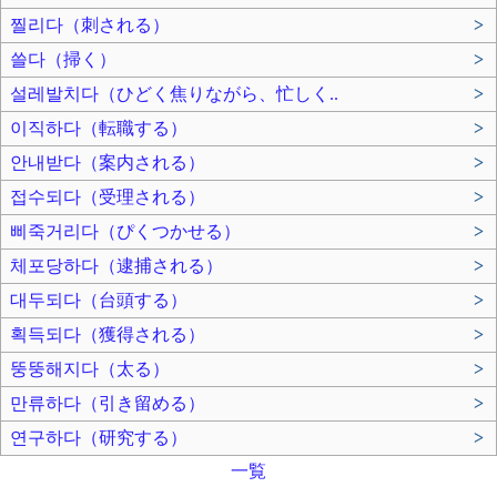
찔리다（刺される）
>
쓸다（掃く）
>
설레발치다（ひどく焦りながら、忙しく..
>
이직하다（転職する）
>
안내받다（案内される）
>
접수되다（受理される）
>
삐죽거리다（ぴくつかせる）
>
체포당하다（逮捕される）
>
대두되다（台頭する）
>
획득되다（獲得される）
>
뚱뚱해지다（太る）
>
만류하다（引き留める）
>
연구하다（研究する）
>
一覧