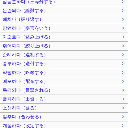
삼등분하다（三等分する）
>
논란되다（論難する）
>
헤치다（掘り返す）
>
망언하다（妄言をいう）
>
차오르다（込み上げる）
>
쥐어짜다（絞り上げる）
>
순례하다（巡礼する）
>
송부하다（送付する）
>
약탈하다（略奪する）
>
배포하다（配布する）
>
목격되다（目撃される）
>
출자하다（出資する）
>
소생하다（蘇る）
>
맞추다（合わせる）
>
개정하다（改定する）
>