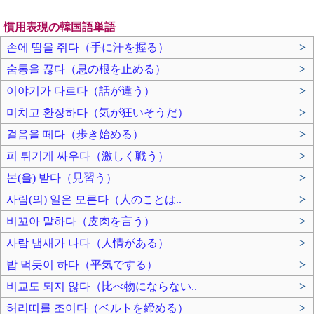
慣用表現の韓国語単語
손에 땀을 쥐다（手に汗を握る）
>
숨통을 끊다（息の根を止める）
>
이야기가 다르다（話が違う）
>
미치고 환장하다（気が狂いそうだ）
>
걸음을 떼다（歩き始める）
>
피 튀기게 싸우다（激しく戦う）
>
본(을) 받다（見習う）
>
사람(의) 일은 모른다（人のことは..
>
비꼬아 말하다（皮肉を言う）
>
사람 냄새가 나다（人情がある）
>
밥 먹듯이 하다（平気でする）
>
비교도 되지 않다（比べ物にならない..
>
허리띠를 조이다（ベルトを締める）
>