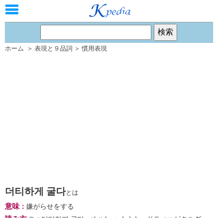
ホーム
＞
表現と９品詞
＞
慣用表現
더티하게 굴다
とは
意味
：
嫌がらせをする