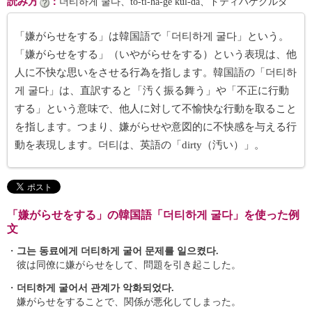
読み方
：
더티하게 굴다、tŏ-ti-ha-ge kul-da、ドティハゲクルダ
「嫌がらせをする」は韓国語で「더티하게 굴다」という。
「嫌がらせをする」（いやがらせをする）という表現は、他
人に不快な思いをさせる行為を指します。韓国語の「더티하
게 굴다」は、直訳すると「汚く振る舞う」や「不正に行動
する」という意味で、他人に対して不愉快な行動を取ること
を指します。つまり、嫌がらせや意図的に不快感を与える行
動を表現します。더티は、英語の「dirty（汚い）」。
「嫌がらせをする」の韓国語「더티하게 굴다」を使った例
文
・
그는 동료에게 더티하게 굴어 문제를 일으켰다.
彼は同僚に嫌がらせをして、問題を引き起こした。
・
더티하게 굴어서 관계가 악화되었다.
嫌がらせをすることで、関係が悪化してしまった。