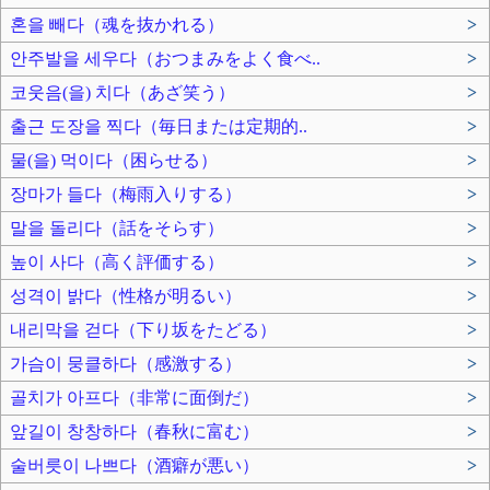
혼을 빼다（魂を抜かれる）
>
안주발을 세우다（おつまみをよく食べ..
>
코웃음(을) 치다（あざ笑う）
>
출근 도장을 찍다（毎日または定期的..
>
물(을) 먹이다（困らせる）
>
장마가 들다（梅雨入りする）
>
말을 돌리다（話をそらす）
>
높이 사다（高く評価する）
>
성격이 밝다（性格が明るい）
>
내리막을 걷다（下り坂をたどる）
>
가슴이 뭉클하다（感激する）
>
골치가 아프다（非常に面倒だ）
>
앞길이 창창하다（春秋に富む）
>
술버릇이 나쁘다（酒癖が悪い）
>