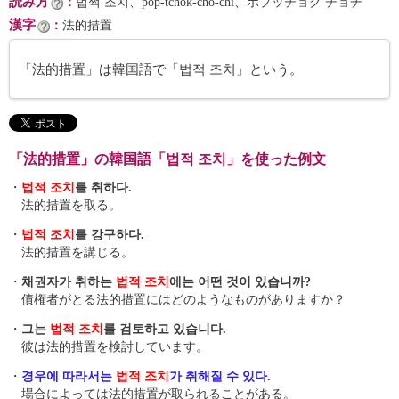
読み方
：
법쩍 조치、pŏp-tchŏk-cho-chi、ポプッチョク チョチ
漢字
：
法的措置
「法的措置」は韓国語で「법적 조치」という。
「法的措置」の韓国語「법적 조치」を使った例文
・
법적 조치
를 취하다.
法的措置を取る。
・
법적 조치
를 강구하다.
法的措置を講じる。
・
채권자가 취하는
법적 조치
에는 어떤 것이 있습니까?
債権者がとる法的措置にはどのようなものがありますか？
・
그는
법적 조치
를 검토하고 있습니다.
彼は法的措置を検討しています。
・
경우에 따라서는
법적 조치
가 취해질 수 있다.
場合によっては法的措置が取られることがある。