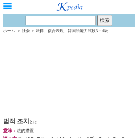
ホーム
＞
社会
＞
法律
、
複合表現
、
韓国語能力試験3・4級
법적 조치
とは
意味
：
法的措置