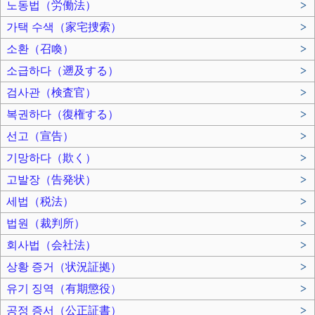
노동법（労働法）
>
가택 수색（家宅捜索）
>
소환（召喚）
>
소급하다（遡及する）
>
검사관（検査官）
>
복권하다（復権する）
>
선고（宣告）
>
기망하다（欺く）
>
고발장（告発状）
>
세법（税法）
>
법원（裁判所）
>
회사법（会社法）
>
상황 증거（状況証拠）
>
유기 징역（有期懲役）
>
공정 증서（公正証書）
>