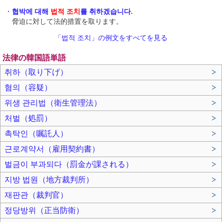
・
협박에 대해
법적 조치
를 취하겠습니다.
脅迫に対して法的措置を取ります。
「법적 조치」の例文をすべてを見る
法律の韓国語単語
취하（取り下げ）
>
혐의（容疑）
>
위생 관리법（衛生管理法）
>
처벌（処罰）
>
촉탁인（嘱託人）
>
근로계약서（雇用契約書）
>
벌금이 부과되다（罰金が課される）
>
지방 법원（地方裁判所）
>
재판관（裁判官）
>
정당방위（正当防衛）
>