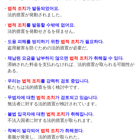
・
법적 조치
가 발동되었어요.
法的措置が発動されました。
・
법적 조치
를 발동할 수밖에 없어요.
法的措置を発動せざるを得ません。
・
도용 피해를 방지하기 위한
법적 조치
가 필요하다.
盗用被害を防ぐための法的措置が必要だ。
・
체납된 요금을 납부하지 않으면
법적 조치
가 취해질 수 있다.
滞納された料金を支払わなければ、法的措置が取られる可能性が
ある。
・
우리는
법적 조치
를 강력히 검토 중입니다.
私たちは法的措置を強く検討中です。
・
무법자에 대한
법적 조치
가 검토되고 있습니다.
無法者に対する法的措置が検討されています。
・
불법 입국자에 대한
법적 조치
가 취해집니다.
不法入国者に対する法的措置が取られます。
・
착복이 발각되어
법적 조치
가 취해졌다.
着服が発覚し、法的措置が取られた。