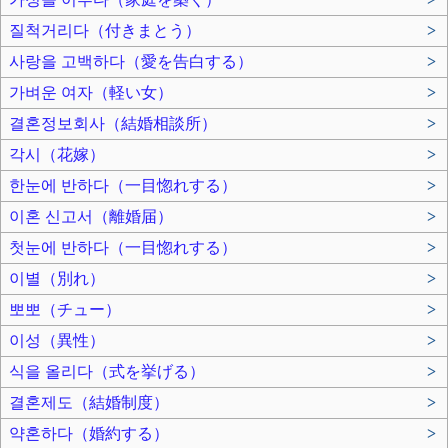
질척거리다（付きまとう）
>
사랑을 고백하다（愛を告白する）
>
가벼운 여자（軽い女）
>
결혼정보회사（結婚相談所）
>
각시（花嫁）
>
한눈에 반하다（一目惚れする）
>
이혼 신고서（離婚届）
>
첫눈에 반하다（一目惚れする）
>
이별（別れ）
>
뽀뽀（チュー）
>
이성（異性）
>
식을 올리다（式を挙げる）
>
결혼제도（結婚制度）
>
약혼하다（婚約する）
>