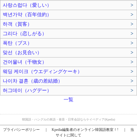
사랑스럽다（愛しい）
>
백년가약（百年佳約）
>
하객（賀客）
>
그리다（恋しがる）
>
폭탄（ブス）
>
맞선（お見合い）
>
건어물녀（干物女）
>
웨딩 케이크（ウエディングケーキ）
>
나이차 결혼（歳の差結婚）
>
허그데이（ハグデー）
>
一覧
韓国語・ハングルの単語・発音・日常会話ならケイペディア(Kpedia)
プライバシーポリシー
｜
Kpedia編集者のオンライン韓国語教室！!
｜
当
サイトに関して