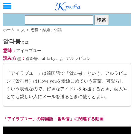
ホーム
＞
人
＞
恋愛・結婚
、
俗語
알라븅
とは
意味
：
アイラブユー
読み方
：
알라븅、al-la-byung、アルラビュン
「アイラブユー」は韓国語で「알라븅」という。アルラビュ
ン（알라븅）はI love youを愛嬌こめていう言葉。可愛らし
くいう表現なので、好きなアイドルを応援するとき、恋人や
とても親しい人にメールを送るときに使うとよい。
「アイラブユー」の韓国語「알라븅」に関連する動画