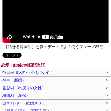
【話せる韓国語】恋愛・デートでよく使うフレーズ83選！
恋愛・結婚の韓国語単語
마음을 훔치다（心をつかむ）
>
신부（新婦）
>
돌싱녀（出戻りの女性）
>
새색시（花嫁）
>
결혼시키다（結婚させる）
>
가정을 이루다（家庭を築く）
>