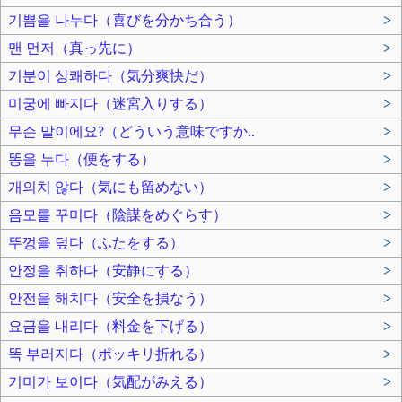
기쁨을 나누다（喜びを分かち合う）
>
맨 먼저（真っ先に）
>
기분이 상쾌하다（気分爽快だ）
>
미궁에 빠지다（迷宮入りする）
>
무슨 말이에요?（どういう意味ですか..
>
똥을 누다（便をする）
>
개의치 않다（気にも留めない）
>
음모를 꾸미다（陰謀をめぐらす）
>
뚜껑을 덮다（ふたをする）
>
안정을 취하다（安静にする）
>
안전을 해치다（安全を損なう）
>
요금을 내리다（料金を下げる）
>
똑 부러지다（ポッキリ折れる）
>
기미가 보이다（気配がみえる）
>