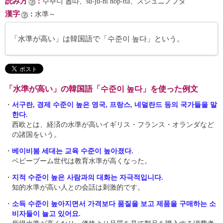
読み方
：
수주니 놉따、su-ju-ni nop-tta、スジュニノプタ
漢字
：
水準～
「水準が高い」は韓国語で「수준이 높다」という。
「水準が高い」の韓国語「수준이 높다」を使った例文
・
서구란, 경제 수준이 높은 영국, 프랑스, 네덜란드 등의 국가들을 말
한다.
西欧とは、経済の水準が高いイギリス・フランス・オランダなど
の諸国をいう。
・
베이비붐 세대는 교육 수준이 높아졌다.
ベビーブーム世代は教育水準が高くなった。
・
지적 수준이 높은 사람과의 대화는 자극적입니다.
知的水準が高い人との会話は刺激的です。
・
소득 수준이 높아지면서 가격보다 품질을 보고 제품을 구매하는 소
비자들이 늘고 있어요.