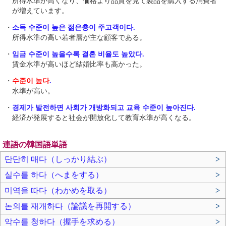
所得水準が高くなり、価格より品質を見て製品を購入する消費者
が増えています。
・
소득 수준이 높은 젊은층이 주고객이다.
所得水準の高い若者層が主な顧客である。
・
임금 수준이 높을수록 결혼 비율도 높았다.
賃金水準が高いほど結婚比率も高かった。
・
수준이 높다
.
水準が高い。
・
경제가 발전하면 사회가 개방화되고 교육 수준이 높아진다.
経済が発展すると社会が開放化して教育水準が高くなる。
連語の韓国語単語
단단히 매다（しっかり結ぶ）
>
실수를 하다（へまをする）
>
미역을 따다（わかめを取る）
>
논의를 재개하다（論議を再開する）
>
악수를 청하다（握手を求める）
>