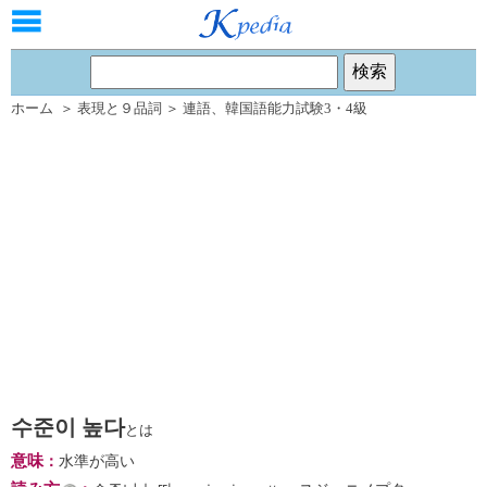
ホーム
＞
表現と９品詞
＞
連語
、
韓国語能力試験3・4級
수준이 높다
とは
意味
：
水準が高い