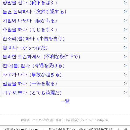
양말을 신다（靴下をはく）
>
돌연 은퇴하다（突然引退する）
>
기침이 나오다（咳が出る）
>
추첨을 하다（くじを引く）
>
잔소리(를) 하다（小言を言う）
>
텅 비다（からっぽだ）
>
불리한 조건하에서（不利な条件下で）
>
천대(를) 받다（冷遇を受ける）
>
사고가 나다（事故が起きる）
>
일등을 하다（一等を取る）
>
너무 예쁘다（とても綺麗だ）
>
一覧
韓国語・ハングルの単語・発音・日常会話ならケイペディア(Kpedia)
プライバシーポリシー
｜
Kpedia編集者のオンライン韓国語教室！!
｜
当