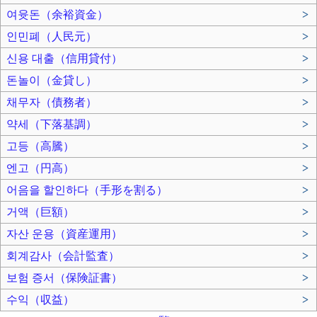
여윳돈（余裕資金）
>
인민폐（人民元）
>
신용 대출（信用貸付）
>
돈놀이（金貸し）
>
채무자（債務者）
>
약세（下落基調）
>
고등（高騰）
>
엔고（円高）
>
어음을 할인하다（手形を割る）
>
거액（巨額）
>
자산 운용（資産運用）
>
회계감사（会計監査）
>
보험 증서（保険証書）
>
수익（収益）
>