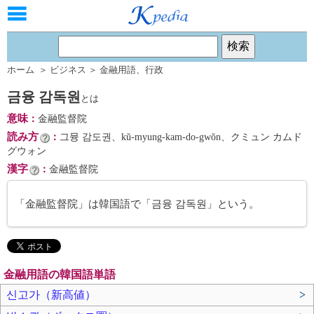
ホーム
＞
ビジネス
＞
金融用語
、
行政
금융 감독원
とは
意味
：
金融監督院
読み方
：
그뮹 감도권、kŭ-myung-kam-do-gwŏn、クミュン カムド
グウォン
漢字
：
金融監督院
「金融監督院」は韓国語で「금융 감독원」という。
金融用語の韓国語単語
신고가（新高値）
>