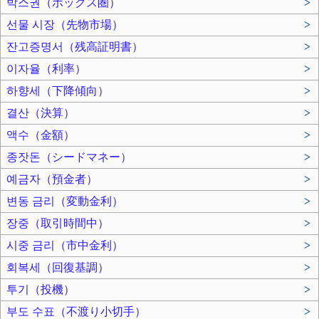
박스권（ボックス圏）
>
선물 시장（先物市場）
>
잔고증명서（残高証明書）
>
이자율（利率）
>
하향세（下降傾向）
>
결산（決算）
>
액수（金額）
>
종잣돈（シードマネー）
>
예금자（預金者）
>
변동 금리（変動金利）
>
장중（取引時間中）
>
시중 금리（市中金利）
>
회복세（回復基調）
>
투기（投機）
>
부도 수표（不渡り小切手）
>