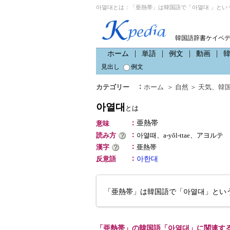
아열대とは：「亜熱帯」は韓国語で「아열대 」とい
韓国語辞書ケイペ
ホーム
単語
例文
動画
見出し
例文
：
カテゴリー
ホーム
＞
自然
＞
天気
、
韓
아열대
とは
：
亜熱帯
意味
：
読み方
아열때、a-yŏl-ttae、アヨルテ
：
漢字
亜熱帯
：
反意語
아한대
「亜熱帯」は韓国語で「아열대」とい
「亜熱帯」の韓国語「아열대」に関連す