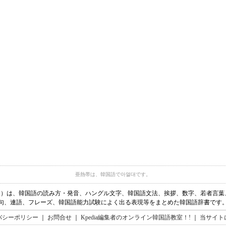
亜熱帯は、韓国語で아열대です。
ディア）は、韓国語の読み方・発音、ハングル文字、韓国語文法、挨拶、数字、若者言
句、連語、フレーズ、韓国語能力試験によく出る表現等をまとめた韓国語辞書です
バシーポリシー
｜
お問合せ
｜
Kpedia編集者のオンライン韓国語教室！!
｜
当サイト