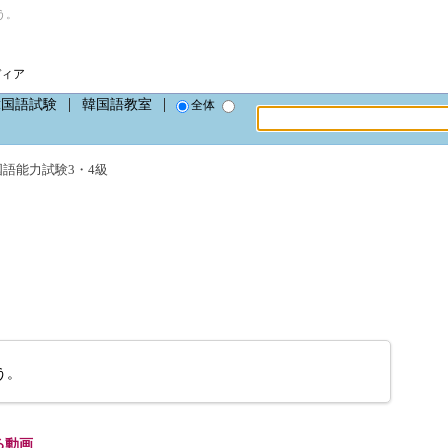
う。
ディア
韓国語試験
韓国語教室
全体
国語能力試験3・4級
う。
る動画