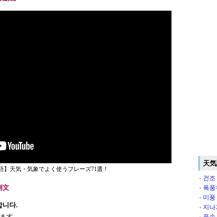
天気
語】天気・気象でよく使うフレーズ71選！
건조
例文
폭풍
미풍
합니다.
지나
ます。
풍속