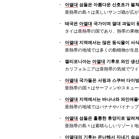
・
아열대
섬들은 아름다운 산호초가 펼쳐
亜熱帯の島々は美しいサンゴ礁が広が
・
태국은
아열대
국가이며 열대 과일이 
タイは亜熱帯の国であり、熱帯の果物
・
아열대
지역에서는 많은 동식물이 서식
亜熱帯の地域では多くの動植物が生息
・
캘리포니아는
아열대
기후로 와인 생산
カリフォルニアは亜熱帯の気候でワイ
・
아열대
국가들은 서핑과 스쿠버 다이빙
亜熱帯の国々はサーフィンやスキュー
・
아열대
지역에서는 바나나와 파인애플
亜熱帯の地域ではバナナやパイナップ
・
아열대
섬들은 훌륭한 휴양지로 알려져
亜熱帯の島々は素晴らしいリゾート地
・
아열대
의 기후는 온난해서 지내기 쉽습