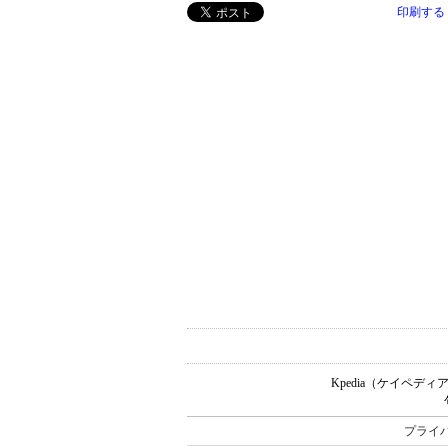
印刷する
Kpedia（ケイペ
プライ