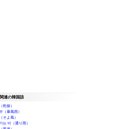
関連の韓国語
（乾燥）
우（暴風雨）
（そよ風）
가는 비（通り雨）
（風速）