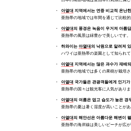
・
아열대
지역에서는 연중 비교적 온난한
亜熱帯の地域では年間を通じて比較的
・
아열대
의 풍경은 녹음이 우거져 아름
亜熱帯の風景は緑豊かで美しいです。
・
하와이는
아열대
의 낙원으로 알려져 
ハワイは亜熱帯の楽園として知られて
・
아열대
지역에서는 많은 과수가 재배되
亜熱帯の地域では多くの果樹が栽培さ
・
아열대
국가들은 관광객들에게 인기가 
亜熱帯の国々は観光客に人気がありま
・
아열대
의 여름은 덥고 습도가 높은 경
亜熱帯の夏は暑く湿度が高いことがあ
・
아열대
의 해안선은 아름다운 해변이 
亜熱帯の海岸線は美しいビーチが広が