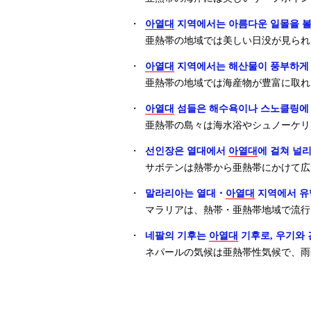
・
아열대
지역에서는 아름다운 일몰을 볼
亜熱帯の地域では美しい日没が見られ
・
아열대
지역에서는 해산물이 풍부하게 
亜熱帯の地域では海産物が豊富に取れ
・
아열대
섬들은 해수욕이나 스노클링에
亜熱帯の島々は海水浴やシュノーケリ
・
선인장은 열대에서
아열대
에 걸쳐 널
サボテンは熱帯から亜熱帯にかけて広
・
말라리아는 열대・
아열대
지역에서 유
マラリアは、熱帯・亜熱帯地域で流行
・
네팔의 기후는
아열대
기후로, 우기와 
ネパールの気候は亜熱帯性気候で、雨