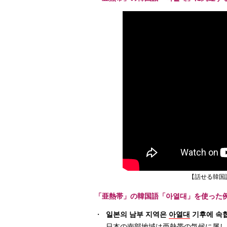
【話せる韓国
「亜熱帯」の韓国語「아열대」を使った
・
일본의 남부 지역은
아열대
기후에 속
日本の南部地域は亜熱帯の気候に属し