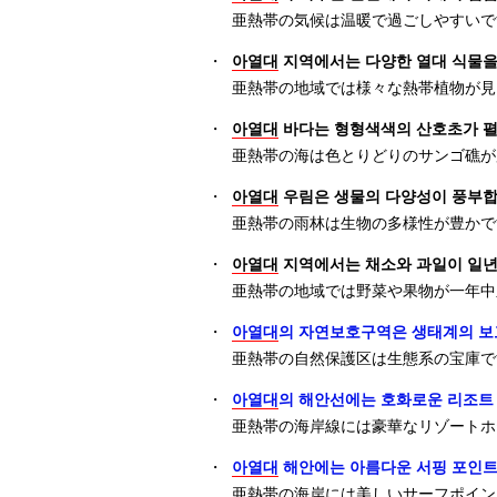
亜熱帯の気候は温暖で過ごしやすいで
・
아열대
지역에서는 다양한 열대 식물을 
亜熱帯の地域では様々な熱帯植物が見
・
아열대
바다는 형형색색의 산호초가 펼
亜熱帯の海は色とりどりのサンゴ礁が
・
아열대
우림은 생물의 다양성이 풍부합
亜熱帯の雨林は生物の多様性が豊かで
・
아열대
지역에서는 채소와 과일이 일년
亜熱帯の地域では野菜や果物が一年中
・
아열대
의 자연보호구역은 생태계의 보
亜熱帯の自然保護区は生態系の宝庫で
・
아열대
의 해안선에는 호화로운 리조트
亜熱帯の海岸線には豪華なリゾートホ
・
아열대
해안에는 아름다운 서핑 포인트
亜熱帯の海岸には美しいサーフポイン