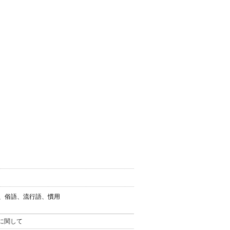
葉、俗語、流行語、慣用
。
に関して