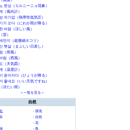
뇨 현상（エルニーニョ現象）
계（風向計）
성 저기압（熱帯性低気圧）
기가 오다（にわか雨が降る）
한 바람（涼しい風）
（雷）
세먼지（超微細ホコリ）
신 햇살（まぶしい日差し）
람（雨風）
바람（西風）
도（天気図）
계（温度計）
이 쏟아지다（ひょうが降る）
가 좋네요（いい天気ですね）
（冷たい雨）
＜一覧を見る＞
自然
気
環境
宙
自然
花
物
鳥