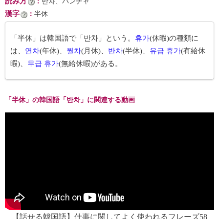
読み方
：
반차、パンチャ
漢字
：
半休
「半休」は韓国語で「반차」という。
휴가
(休暇)の種類に
は、
연차
(年休)、
월차
(月休)、
반차
(半休)、
유급 휴가
(有給休
暇)、
무급 휴가
(無給休暇)がある。
「半休」の韓国語「반차」に関連する動画
【話せる韓国語】仕事に関してよく使われるフレーズ58