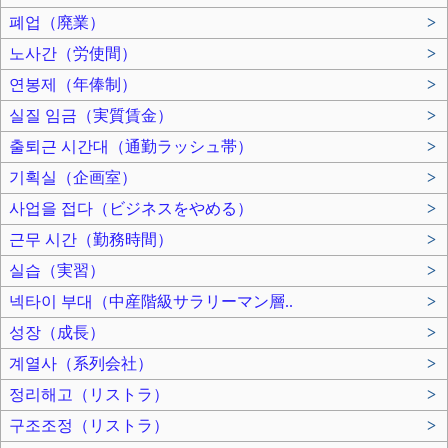
폐업（廃業）
>
노사간（労使間）
>
연봉제（年俸制）
>
실질 임금（実質賃金）
>
출퇴근 시간대（通勤ラッシュ帯）
>
기획실（企画室）
>
사업을 접다（ビジネスをやめる）
>
근무 시간（勤務時間）
>
실습（実習）
>
넥타이 부대（中産階級サラリーマン層..
>
성장（成長）
>
계열사（系列会社）
>
정리해고（リストラ）
>
구조조정（リストラ）
>