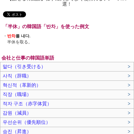
選！
「半休」の韓国語「반차」を使った例文
・
반차
를 내다.
半休を取る。
会社と仕事の韓国語単語
맡다（引き受ける）
>
사직（辞職）
>
혁신적（革新的）
>
직장（職場）
>
적자 구조（赤字体質）
>
감원（減員）
>
우선순위（優先順位）
>
승진（昇進）
>