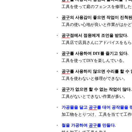
工具を使って庭のフェンスを修理した
・
공구
의 사용감이 좋으면 작업이 진척된
工具の使い心地が良いと作業がはかど
・
공구
점에서 점원에게 조언을 받았다.
工具店で店員さんにアドバイスをもら
・
공구
를 사용하여 DIY를 즐기고 있다.
工具を使ってDIYを楽しんでいる。
・
공구
를 사용하지 않으면 수리를 할 수 
工具を使わないと修理ができない。
・
공구
가 없으면 할 수 없는 작업이 많다.
工具がないとできない作業が多い。
・
가공물을 달고
공구
를 대어 공작물을 
加工物をとりつけ、工具を当てて工作
・
철을 가공하여
공구
를 만들다.