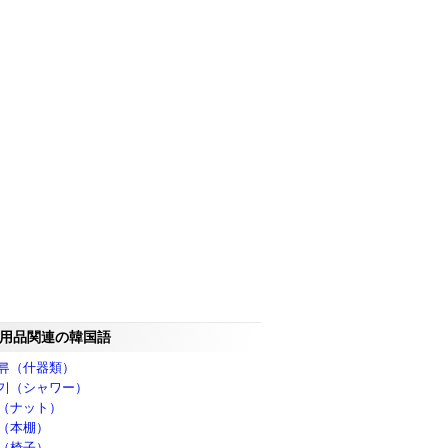
用品関連の韓国語
류（什器類）
기（シャワー）
（ナット）
（本棚）
（椅子）