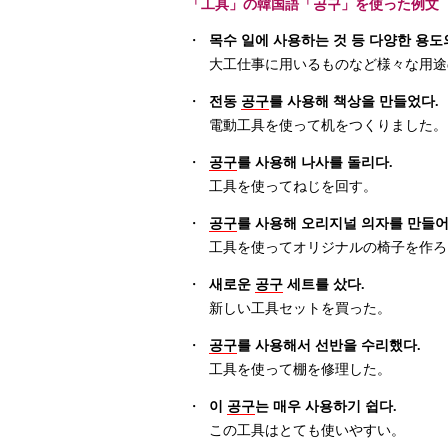
「工具」の韓国語「공구」を使った例文
・
목수 일에 사용하는 것 등 다양한 용
大工仕事に用いるものなど様々な用途
・
전동
공구
를 사용해 책상을 만들었다.
電動工具を使って机をつくりました。
・
공구
를 사용해 나사를 돌리다.
工具を使ってねじを回す。
・
공구
를 사용해 오리지널 의자를 만들어
工具を使ってオリジナルの椅子を作ろ
・
새로운
공구
세트를 샀다.
新しい工具セットを買った。
・
공구
를 사용해서 선반을 수리했다.
工具を使って棚を修理した。
・
이
공구
는 매우 사용하기 쉽다.
この工具はとても使いやすい。