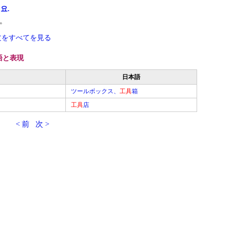
요.
。
文をすべてを見る
語と表現
日本語
ツールボックス、
工具
箱
工具
店
< 前
次 >