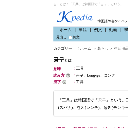
공구とは：「工具」は韓国語で「공구 」という。
韓国語辞書ケイペ
ホーム
単語
例文
動画
見出し
例文
：
カテゴリー
ホーム
＞
暮らし
＞
生活用
공구
とは
：
工具
意味
：
読み方
공구、kong-gu、コング
：
漢字
工具
「工具」は韓国語で「공구」という。工
(スパナ)、렌치(レンチ)、몽키(モンキー