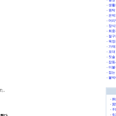
생활
원탁
은박
머리
장식
회중
절구
목장
가재
포대
칫솔
잡동
이불
접는
붙박
た。
挨
質
不
生
했다.