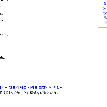
買
。
家
洗
다.
電
る。
治
った。
없다.
깎거나 만들어 내는 기계를 선반이라고 한다.
物を削って作りだす機械を旋盤という。