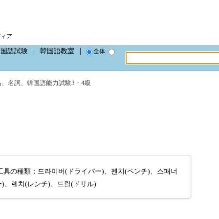
ディア
韓国語試験
韓国語教室
全体
品
、
名詞
、
韓国語能力試験3・4級
具の種類；드라이버(ドライバー)、펜치(ペンチ)、스패너
)、렌치(レンチ)、드릴(ドリル)