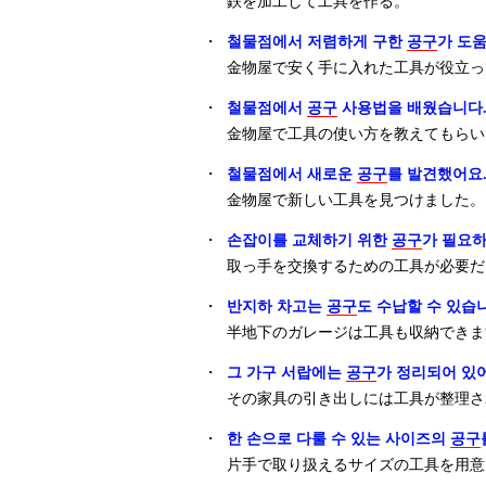
鉄を加工して工具を作る。
・
철물점에서 저렴하게 구한
공구
가 도움
金物屋で安く手に入れた工具が役立っ
・
철물점에서
공구
사용법을 배웠습니다
金物屋で工具の使い方を教えてもらい
・
철물점에서 새로운
공구
를 발견했어요
金物屋で新しい工具を見つけました。
・
손잡이를 교체하기 위한
공구
가 필요하
取っ手を交換するための工具が必要だ
・
반지하 차고는
공구
도 수납할 수 있습
半地下のガレージは工具も収納できま
・
그 가구 서랍에는
공구
가 정리되어 있
その家具の引き出しには工具が整理さ
・
한 손으로 다룰 수 있는 사이즈의
공구
片手で取り扱えるサイズの工具を用意