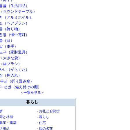
용품（生活用品）
（ラウンドテーブル）
지（アルミホイル）
빗（ヘアブラシ）
물（飾り物）
전등（懐中電灯）
통（臼）
갑（軍手）
도구（家財道具）
（大きな袋）
（歯ブラシ）
사니（がらくた）
장（押入れ）
 우산（折り畳み傘）
이 선반（備え付けの棚）
＜一覧を見る＞
暮らし
拶
お礼とお詫び
問と相槌
暮らし
動産・建築
住宅
活用品
店の名前