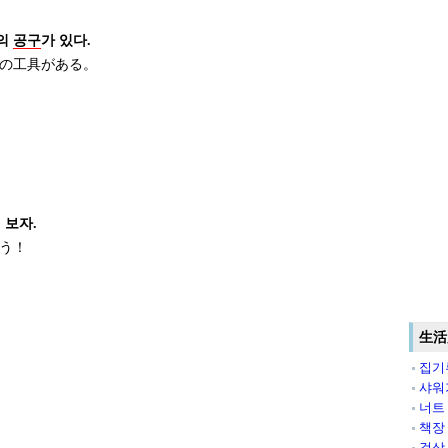
도의
공구
가 있다.
の工具がある。
 보자.
う！
生活
집기
샤워
너트
책장
걸상