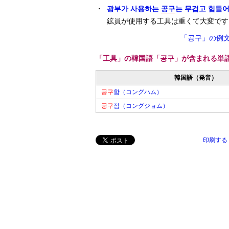
・
광부가 사용하는
공구
는 무겁고 힘들어
鉱員が使用する工具は重くて大変です
「공구」の例
「工具」の韓国語「공구」が含まれる単
韓国語（発音）
공구
함（コングハム）
공구
점（コングジョム）
印刷する