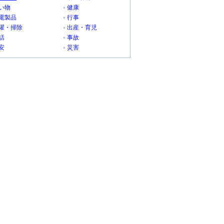
い物
健康
電製品
行事
濯・掃除
出産・育児
話
事故
安
災害