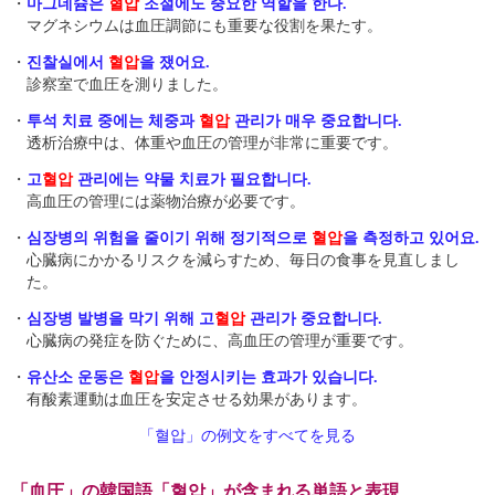
・
마그네슘은
혈압
조절에도 중요한 역할을 한다.
マグネシウムは血圧調節にも重要な役割を果たす。
・
진찰실에서
혈압
을 쟀어요.
診察室で血圧を測りました。
・
투석 치료 중에는 체중과
혈압
관리가 매우 중요합니다.
透析治療中は、体重や血圧の管理が非常に重要です。
・
고
혈압
관리에는 약물 치료가 필요합니다.
高血圧の管理には薬物治療が必要です。
・
심장병의 위험을 줄이기 위해 정기적으로
혈압
을 측정하고 있어요.
心臓病にかかるリスクを減らすため、毎日の食事を見直しまし
た。
・
심장병 발병을 막기 위해 고
혈압
관리가 중요합니다.
心臓病の発症を防ぐために、高血圧の管理が重要です。
・
유산소 운동은
혈압
을 안정시키는 효과가 있습니다.
有酸素運動は血圧を安定させる効果があります。
「혈압」の例文をすべてを見る
「血圧」の韓国語「혈압」が含まれる単語と表現