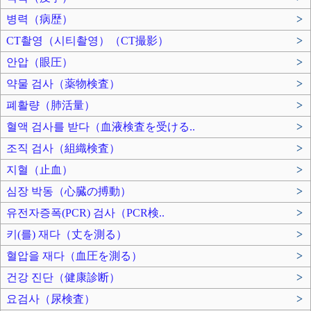
병력（病歴）
>
CT촬영（시티촬영）（CT撮影）
>
안압（眼圧）
>
약물 검사（薬物検査）
>
폐활량（肺活量）
>
혈액 검사를 받다（血液検査を受ける..
>
조직 검사（組織検査）
>
지혈（止血）
>
심장 박동（心臓の搏動）
>
유전자증폭(PCR) 검사（PCR検..
>
키(를) 재다（丈を測る）
>
혈압을 재다（血圧を測る）
>
건강 진단（健康診断）
>
요검사（尿検査）
>