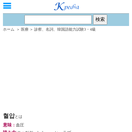
ホーム
＞
医療
＞
診察
、
名詞
、
韓国語能力試験3・4級
혈압
とは
意味
：
血圧