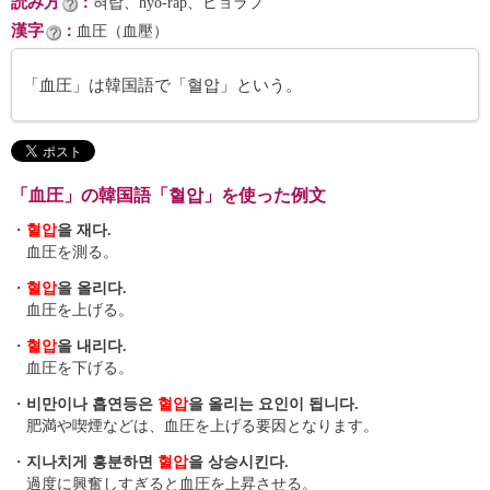
読み方
：
혀랍、hyŏ-rap、ヒョラプ
漢字
：
血圧（血壓）
「血圧」は韓国語で「혈압」という。
「血圧」の韓国語「혈압」を使った例文
・
혈압
을 재다.
血圧を測る。
・
혈압
을 올리다.
血圧を上げる。
・
혈압
을 내리다.
血圧を下げる。
・
비만이나 흡연등은
혈압
을 올리는 요인이 됩니다.
肥満や喫煙などは、血圧を上げる要因となります。
・
지나치게 흥분하면
혈압
을 상승시킨다.
過度に興奮しすぎると血圧を上昇させる。