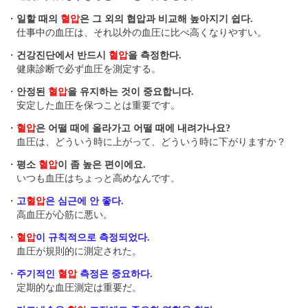
・
일할 때의
혈압
은 그 외의 협압과 비교해 높아지기 쉽다.
仕事中の血圧は、それ以外の血圧に比べ高くなりやすい。
・
건강진단에서 반드시
혈압
을 측정한다.
健康診断で必ず血圧を測定する。
・
안정된
혈압
을 유지하는 것이 중요합니다.
安定した血圧を保つことは重要です。
・
혈압
은 어떨 때에 올라가고 어떨 때에 내려가나요?
血圧は、どういう時に上がって、どういう時に下がりますか？
・
평소
혈압
이 좀 높은 편이에요.
いつも血圧はちょっと高めなんです。
・
고
혈압
은 심근 에 안 좋다.
高血圧が心筋に悪い。
・
혈압
이 규칙적으로 측정되었다 .
血圧が規則的に測定された。
・
주기적인
혈압
측정은 중요하다.
定期的な血圧測定は重要だ。