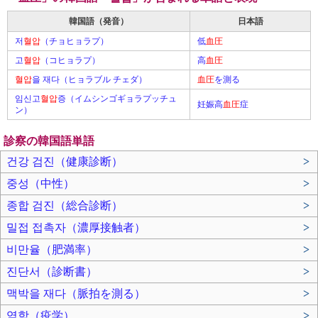
韓国語（発音）
日本語
저
혈압
（チョヒョラプ）
低
血圧
고
혈압
（コヒョラプ）
高
血圧
혈압
을 재다（ヒョラブル チェダ）
血圧
を測る
임신고
혈압
증（イムシンゴギョラプッチュ
妊娠高
血圧
症
ン）
診察の韓国語単語
건강 검진（健康診断）
>
중성（中性）
>
종합 검진（総合診断）
>
밀접 접촉자（濃厚接触者）
>
비만율（肥満率）
>
진단서（診断書）
>
맥박을 재다（脈拍を測る）
>
역학（疫学）
>