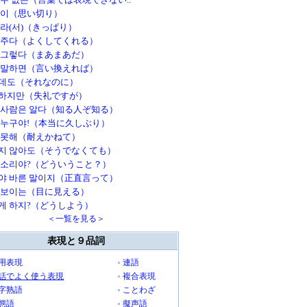
없이（思い切り）
잘라(서)（きっぱり）
 주다（よくしてくれる）
 그렇다（まあまあだ）
 말하면（言い換えれば）
데도（それなのに）
하지만（失礼ですが）
 사람은 알다（知る人ぞ知る）
 누구야!（本当に久しぶり）
 못해（耐えかねて）
지 않아도（そうでなくても）
 소리야?（どういうこと？）
야 바른 말이지（正直言って）
 보이는（目に見える）
게 하지?（どうしよう）
＜一覧を見る＞
表現と９品詞
用表現
連語
話でよく使う表現
複合表現
字熟語
ことわざ
態語
擬声語