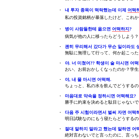
・
내 투자 종목이 떡락했는데 이제
어떡
私の投資銘柄が暴落したけど、これか
・
병이 사람들한테 옮으면
어떡하지
?
病気が他の人に移ったらどうしよう？
・
괜히 무리해서 갔다가 무슨 일이라도 
無駄に無理して行って、何か起こった
・
야. 너 미쳤어?? 학생이 술 마시면 어떡
おい、お前おかしくなったのか？学生
・
야, 내 물 마시면 어떡해.
ちょっと、私の水を飲んでどうするの
・
마음대로 약속을 정하시면 어떡해요?
勝手に約束を決めると駄目じゃないで
・
다음 주 시험이라면서 벌써 자면 어떡
明日試験なのにもう寝たらどうするの
・
절대 말하지 말라고 했는데 말하면 어
絶対言わないでと言ったのに、言っち