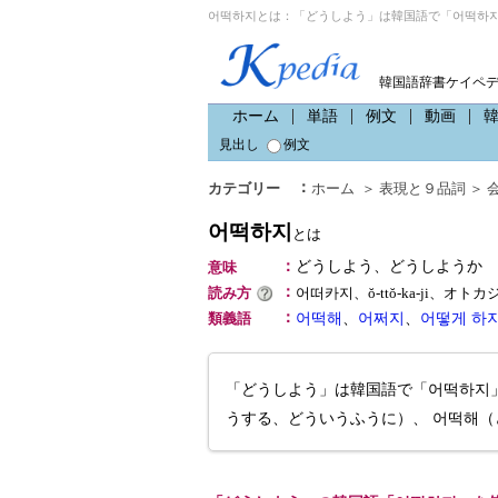
어떡하지とは：「どうしよう」は韓国語で「어떡하지
韓国語辞書ケイペ
ホーム
単語
例文
動画
見出し
例文
：
カテゴリー
ホーム
＞
表現と９品詞
＞
어떡하지
とは
：
どうしよう、どうしようか
意味
：
読み方
어떠카지、ŏ-ttŏ-ka-ji、オトカ
：
類義語
어떡해
、
어쩌지
、
어떻게 하지
「どうしよう」は韓国語で「어떡하지
うする、どういうふうに）、 어떡해