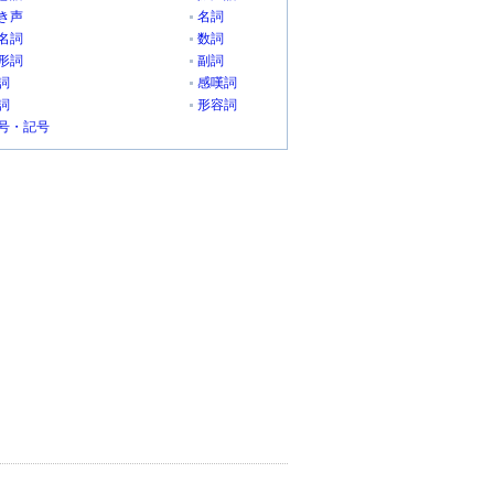
き声
名詞
名詞
数詞
形詞
副詞
詞
感嘆詞
詞
形容詞
号・記号