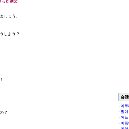
使った例文
ましょう。
うしよう？
！
会話
아무
말이
の？
어느
이름
말할