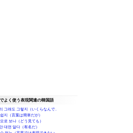
でよく使う表現関連の韓国語
리 그래도 그렇지（いくらなんで..
 쉽지（言葉は簡単だが）
 모로 보나（どう見ても）
만 대면 알다（有名だ）
 수 없는（言葉では表現できない..