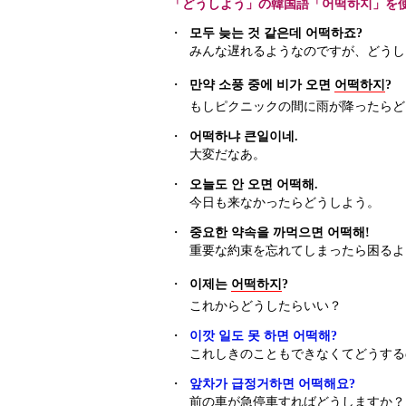
「どうしよう」の韓国語「어떡하지」を
・
모두 늦는 것 같은데 어떡하죠?
みんな遅れるようなのですが、どうし
・
만약 소풍 중에 비가 오면
어떡하지
?
もしピクニックの間に雨が降ったらど
・
어떡하냐 큰일이네.
大変だなあ。
・
오늘도 안 오면 어떡해.
今日も来なかったらどうしよう。
・
중요한 약속을 까먹으면 어떡해!
重要な約束を忘れてしまったら困るよ
・
이제는
어떡하지
?
これからどうしたらいい？
・
이깟 일도 못 하면 어떡해?
これしきのこともできなくてどうする
・
앞차가 급정거하면 어떡해요?
前の車が急停車すればどうしますか？