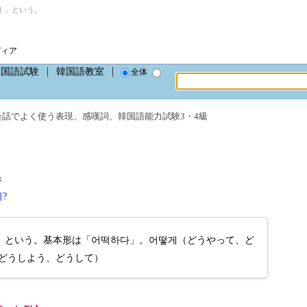
 」という。
ディア
韓国語試験
韓国語教室
全体
会話でよく使う表現
、
感嘆詞
、
韓国語能力試験3・4級
ジ
?
」という。基本形は「어떡하다」。어떻게（どうやって、ど
（どうしよう、どうして）