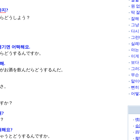
원 
하지
?
딱 
らどうしよう？
잘해
그냥
다시
그런
실례
생기면 어떡해요.
아는
らどうするんですか。
이게
보다
해.
그러
がお酒を飲んだらどうするんだ。
무슨
말이
さ。
뻔히
어떻
すか？
해?
？
慣
会
떡해요?
四
ゃうとどうするんですか。
擬