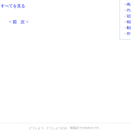
鳴
をすべてを見る
代
冠
< 前
次 >
助
動
符
どうしよう、どうしようかは、韓国語で어떡하지です。