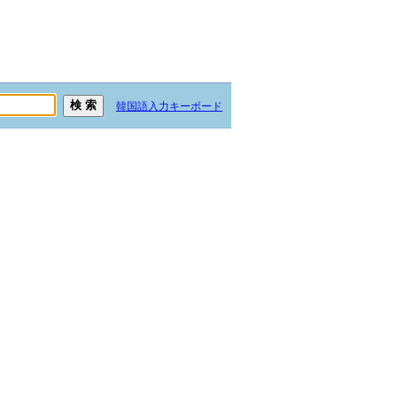
韓国語入力キーボード