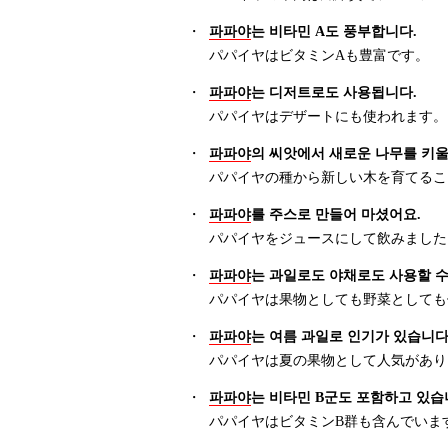
・
파파야
는 비타민 A도 풍부합니다.
パパイヤはビタミンAも豊富です。
・
파파야
는 디저트로도 사용됩니다.
パパイヤはデザートにも使われます。
・
파파야
의 씨앗에서 새로운 나무를 키울
パパイヤの種から新しい木を育てるこ
・
파파야
를 주스로 만들어 마셨어요.
パパイヤをジュースにして飲みました
・
파파야
는 과일로도 야채로도 사용할 수
パパイヤは果物としても野菜としても
・
파파야
는 여름 과일로 인기가 있습니다
パパイヤは夏の果物として人気があり
・
파파야
는 비타민 B군도 포함하고 있습
パパイヤはビタミンB群も含んでいま