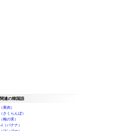
関連の韓国語
（果肉）
（さくらんぼ）
（梅の実）
나（バナナ）
（マンゴー）