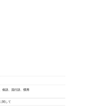
葉、俗語、流行語、慣用
。
に関して