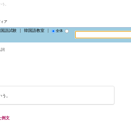
いう。
ディア
韓国語試験
韓国語教室
全体
名詞
いう。
た例文