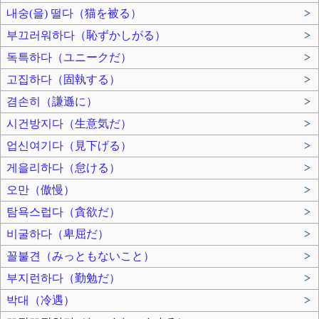
내숭(을) 떨다（猫を被る）
>
부끄러워하다（恥ずかしがる）
>
독특하다（ユニークだ）
>
고집하다（固執する）
>
겸손히（謙遜に）
>
시건방지다（生意気だ）
>
업신여기다（見下げる）
>
게을리하다（怠ける）
>
오만（傲慢）
>
탐욕스럽다（貪欲だ）
>
비굴하다（卑屈だ）
>
꼴불견（みっともないこと）
>
부지런하다（勤勉だ）
>
박대（冷遇）
>