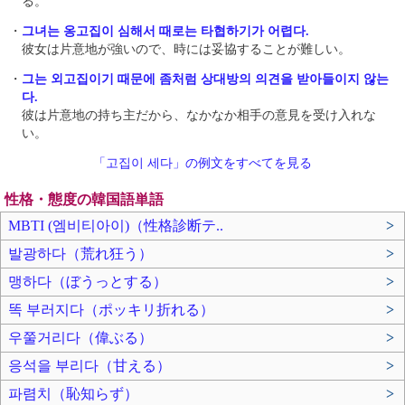
る。
・
그녀는 옹고집이 심해서 때로는 타협하기가 어렵다.
彼女は片意地が強いので、時には妥協することが難しい。
・
그는 외고집이기 때문에 좀처럼 상대방의 의견을 받아들이지 않는
다.
彼は片意地の持ち主だから、なかなか相手の意見を受け入れな
い。
「고집이 세다」の例文をすべてを見る
性格・態度の韓国語単語
MBTI (엠비티아이)（性格診断テ..
>
발광하다（荒れ狂う）
>
맹하다（ぼうっとする）
>
똑 부러지다（ポッキリ折れる）
>
우쭐거리다（偉ぶる）
>
응석을 부리다（甘える）
>
파렴치（恥知らず）
>