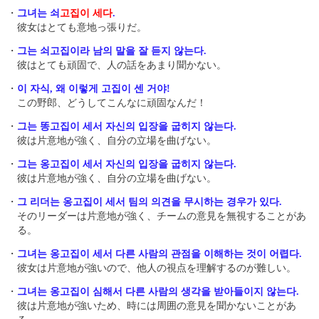
・
그녀는 쇠
고집이 세다
.
彼女はとても意地っ張りだ。
・
그는 쇠고집이라 남의 말을 잘 듣지 않는다.
彼はとても頑固で、人の話をあまり聞かない。
・
이 자식, 왜 이렇게 고집이 센 거야!
この野郎、どうしてこんなに頑固なんだ！
・
그는 똥고집이 세서 자신의 입장을 굽히지 않는다.
彼は片意地が強く、自分の立場を曲げない。
・
그는 옹고집이 세서 자신의 입장을 굽히지 않는다.
彼は片意地が強く、自分の立場を曲げない。
・
그 리더는 옹고집이 세서 팀의 의견을 무시하는 경우가 있다.
そのリーダーは片意地が強く、チームの意見を無視することがあ
る。
・
그녀는 옹고집이 세서 다른 사람의 관점을 이해하는 것이 어렵다.
彼女は片意地が強いので、他人の視点を理解するのが難しい。
・
그녀는 옹고집이 심해서 다른 사람의 생각을 받아들이지 않는다.
彼は片意地が強いため、時には周囲の意見を聞かないことがあ