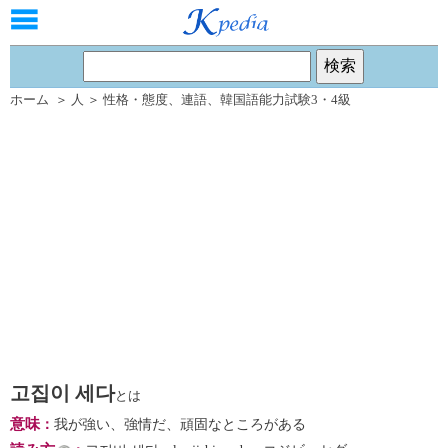
ホーム
＞
人
＞
性格・態度
、
連語
、
韓国語能力試験3・4級
고집이 세다
とは
意味
：
我が強い、強情だ、頑固なところがある