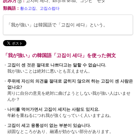
読み方
：
고지비 세다、ko-ji-bi se-da、コジビ セダ
類義語
：
황소고집
、
고집스럽다
「我が強い」は韓国語で「고집이 세다」という。
「我が強い」の韓国語「고집이 세다」を使った例文
・
고집이 센 것은 절대로 나쁘다고는 말할 수 없습니다.
我が強いことは絶対に悪いとも言えません。
・
주위에 자신의 의견을 절대로 굽히지 않으려 하는 고집이 센 사람은
없나요?
周りに自分の意見を絶対に曲げようとしない我が強い人はいませ
んか？
・
나이를 먹어가면서 고집이 세지는 사람도 있지요.
年齢を重ねるにつれ我が強くなっていく人いますよね。
・
고집이 세고 융통성이 없는 부분이 있습니다.
頑固なところがあり、融通が効かない部分があります。