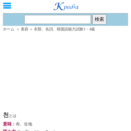
ホーム
＞
美容
＞
衣類
、
名詞
、
韓国語能力試験3・4級
천
とは
意味
：
布、生地