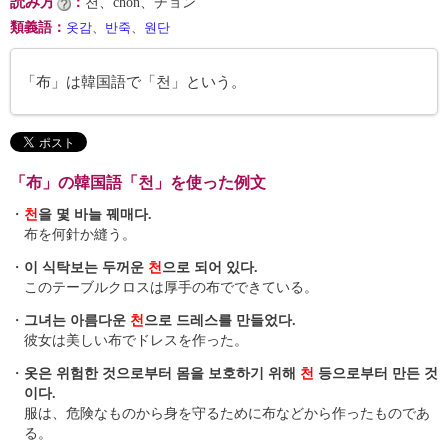
読み方
：
천、chŏn、チョン
類義語
：
옷감
、
반죽
、
원단
「布」は韓国語で「천」という。
「布」の韓国語「천」を使った例文
・
천
을 몇 바늘 꿰매다.
布を何針か縫う。
・
이 식탁보는 두꺼운
천
으로 되어 있다.
このテーブルクロスは厚手の布でできている。
・
그녀는 아름다운
천
으로 드레스를 만들었다.
彼女は美しい布でドレスを作った。
・
옷은 위험한 것으로부터 몸을 보호하기 위해
천
등으로부터 만든 것
이다.
服は、危険なものから身を守るために布などから作ったものであ
る。