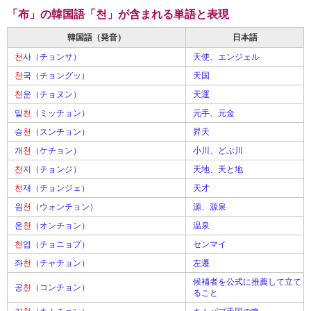
「布」の韓国語「천」が含まれる単語と表現
韓国語（発音）
日本語
천
사（チョンサ）
天使、エンジェル
천
국（チョングッ）
天国
천
운（チョヌン）
天運
밑
천
（ミッチョン）
元手、元金
승
천
（スンチョン）
昇天
개
천
（ケチョン）
小川、どぶ川
천
지（チョンジ）
天地、天と地
천
재（チョンジェ）
天才
원
천
（ウォンチョン）
源、源泉
온
천
（オンチョン）
温泉
천
엽（チョニョプ）
センマイ
좌
천
（チャチョン）
左遷
候補者を公式に推薦して立て
공
천
（コンチョン）
ること