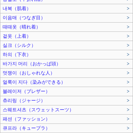
내복（肌着）
>
이음매（つなぎ目）
>
때때옷（晴れ着）
>
겉옷（上着）
>
실크（シルク）
>
하의（下衣）
>
바가지 머리（おかっぱ頭）
>
멋쟁이（おしゃれな人）
>
얼룩이 지다（染みができる）
>
블레이저（ブレザー）
>
츄리링（ジャージ）
>
스웨트셔츠（スウェットスーツ）
>
패션（ファッション）
>
큐프라（キュープラ）
>