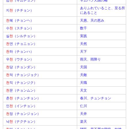
김
천
（キムチョン）
キムパプ天国の略
ありふれていること、至る所
지
천
（チチョン）
にあること
천
혜（チョンヘ）
天惠、天の恵み
수
천
（スチョン）
数千
실
천
（シルチョン）
実践
천
연（チョニョン）
天然
천
하（チョンハ）
天下
우
천
（ウチョン）
雨天、雨降り
천
당（チョンダン）
天国
천
적（チョンジョク）
天敵
천
직（チョンジク）
天職
천
문（チョンムン）
天文
춘
천
（チュンチョン）
春川、チュンチョン
인
천
（インチョン）
仁川
천
정（チョンジョン）
天井
낙
천
（ナクチョン）
楽天