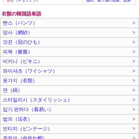
천
민（チョンミン）
賤民、最下層の階級、奴婢
衣類の韓国語単語
빤스（パンツ）
>
망사（網紗）
>
갓끈（冠のひも）
>
피복（被服）
>
비키니（ビキニ）
>
와이셔츠（ワイシャツ）
>
옷가지（衣類）
>
면（綿）
>
스타일리시（スタイリッシュ）
>
입기 편하다（着易い）
>
법의（法衣）
>
빈티지（ビンテージ）
>
중절모（中折れ帽）
>