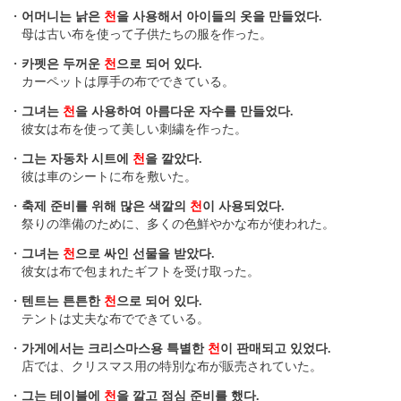
・
어머니는 낡은
천
을 사용해서 아이들의 옷을 만들었다.
母は古い布を使って子供たちの服を作った。
・
카펫은 두꺼운
천
으로 되어 있다.
カーペットは厚手の布でできている。
・
그녀는
천
을 사용하여 아름다운 자수를 만들었다.
彼女は布を使って美しい刺繍を作った。
・
그는 자동차 시트에
천
을 깔았다.
彼は車のシートに布を敷いた。
・
축제 준비를 위해 많은 색깔의
천
이 사용되었다.
祭りの準備のために、多くの色鮮やかな布が使われた。
・
그녀는
천
으로 싸인 선물을 받았다.
彼女は布で包まれたギフトを受け取った。
・
텐트는 튼튼한
천
으로 되어 있다.
テントは丈夫な布でできている。
・
가게에서는 크리스마스용 특별한
천
이 판매되고 있었다.
店では、クリスマス用の特別な布が販売されていた。
・
그는 테이블에
천
을 깔고 점심 준비를 했다.