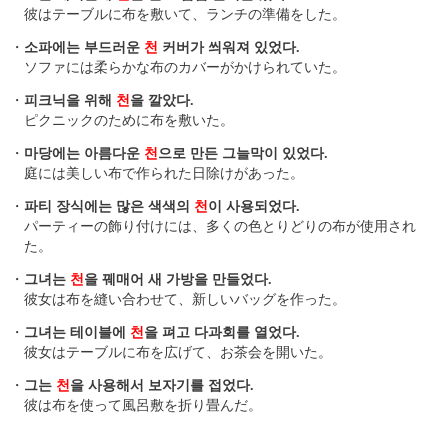
彼はテーブルに布を敷いて、ランチの準備をした。
・
소파에는 부드러운
천
커버가 씌워져 있었다.
ソファには柔らかな布のカバーがかけられていた。
・
피크닉을 위해
천
을 깔았다.
ピクニックのために布を敷いた。
・
마당에는 아름다운
천
으로 만든 그늘막이 있었다.
庭には美しい布で作られた日除けがあった。
・
파티 장식에는 많은 색색의
천
이 사용되었다.
パーティーの飾り付けには、多くの色とりどりの布が使用され
た。
・
그녀는
천
을 꿰매어 새 가방을 만들었다.
彼女は布を縫い合わせて、新しいバッグを作った。
・
그녀는 테이블에
천
을 펴고 다과회를 열었다.
彼女はテーブルに布を広げて、お茶会を開いた。
・
그는
천
을 사용해서 보자기를 접었다.
彼は布を使って風呂敷を折り畳んだ。