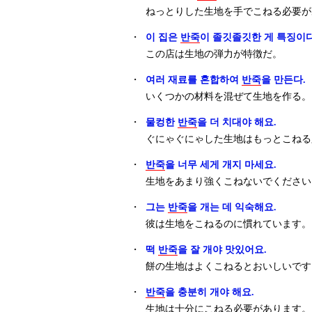
ねっとりした生地を手でこねる必要が
・
이 집은
반죽
이 졸깃졸깃한 게 특징이다
この店は生地の弾力が特徴だ。
・
여러 재료를 혼합하여
반죽
을 만든다.
いくつかの材料を混ぜて生地を作る。
・
물컹한
반죽
을 더 치대야 해요.
ぐにゃぐにゃした生地はもっとこねる
・
반죽
을 너무 세게 개지 마세요.
生地をあまり強くこねないでください
・
그는
반죽
을 개는 데 익숙해요.
彼は生地をこねるのに慣れています。
・
떡
반죽
을 잘 개야 맛있어요.
餅の生地はよくこねるとおいしいです
・
반죽
을 충분히 개야 해요.
生地は十分にこねる必要があります。