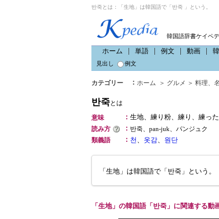
반죽とは：「生地」は韓国語で「반죽 」という。
韓国語辞書ケイペ
ホーム
単語
例文
動画
見出し
例文
：
カテゴリー
ホーム
＞
グルメ
＞
料理
、
반죽
とは
：
生地、練り粉、練り、練っ
意味
：
読み方
반죽、pan-juk、パンジュク
：
類義語
천
、
옷감
、
원단
「生地」は韓国語で「반죽」という。
「生地」の韓国語「반죽」に関連する動