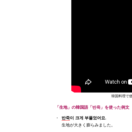
韓国料理で使
「生地」の韓国語「반죽」を使った例文
・
반죽
이 크게 부풀었어요.
生地が大きく膨らみました。