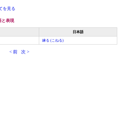
てを見る
語と表現
日本語
練る (こねる)
< 前
次 >