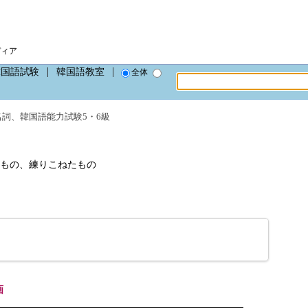
ディア
韓国語試験
韓国語教室
全体
名詞
、
韓国語能力試験5・6級
たもの、練りこねたもの
画