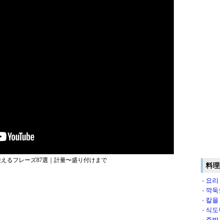
えるフレーズ87選｜計量〜盛り付けまで
料理
요리
깍둑
칼을
식도
주방