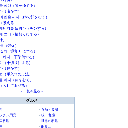
을 삶다（卵をゆでる）
다（沸かす）
 계란을 까다（ゆで卵をむく）
（煮える）
레인지를 돌리다（チンする）
게 썰다（輪切りにする）
汁）
 불（強火）
 썰다（薄切りにする）
비하다（下準備する）
다（千切りにする）
다（寝かす）
법（手入れの方法）
을 까다（皮をむく）
（入れて混ぜる）
＜一覧を見る＞
グルメ
理
食品・食材
ッチン用品
味・食感
国料理
世界の料理
事
飲食店