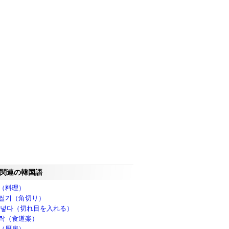
関連の韓国語
（料理）
썰기（角切り）
 넣다（切れ目を入れる）
락（食道楽）
（厨房）