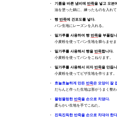
・
기름을 바른 냄비에
반죽
을 넣고 오븐에
油を塗った鍋に、練ったものを入れて
・
빵
반죽
에 건포도를 넣다.
パン生地にレーズンを入れる。
・
밀가루를 사용하여 빵
반죽
을 부풀립니
小麦粉を使ってパン生地を膨らませま
・
밀가루를 사용해서 빵을
반죽
합니다.
小麦粉を使ってパンをこねります。
・
밀가루를 사용해서 피자
반죽
을 만듭니
小麦粉を使ってピザ生地を作ります。
・
흐늘흐늘하게 만든
반죽
은 모양이 잘 
だらんと作った生地は形がうまく整わ
・
물렁물렁한
반죽
을 손으로 치댔다.
柔らかい生地を手でこねた。
・
진득진득한
반죽
을 손으로 치대야 한다