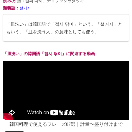
読み方
：
접씨 따끼、チョプッシッタッキ
類義語
：
설거지
「皿洗い」は韓国語で「접시 닦이」という。「설거지」と
もいう。「皿を洗う人」の意味としても使う。
「皿洗い」の韓国語「접시 닦이」に関連する動画
韓国料理で使えるフレーズ87選｜計量〜盛り付けまで