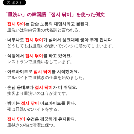
「皿洗い」の韓国語「접시 닦이」を使った例文
・
접시 닦이
는 단순 노동의 대명사라고 불린다.
皿洗いは単純労働の代名詞と言われる。
・
너무나도
접시 닦이
가 싫어서 싱크대에 쌓아 두게 됩니다.
どうしてもお皿洗いが嫌いでシンクに溜めてしまいます。
・
식당에서
접시 닦이
를 하고 있어요.
レストランで皿洗いをしています。
・
아르바이트로
접시 닦이
를 시작했어요.
アルバイトで皿拭きの仕事を始めました。
・
손님 응대보다
접시 닦이
가 더 쉬워요.
接客より皿洗いのほうが楽です。
・
밤에는
접시 닦이
아르바이트를 한다.
夜は皿洗いのバイトをする。
・
접시 닦이
수건은 깨끗하게 유지한다.
皿拭きの布は清潔に保つ。