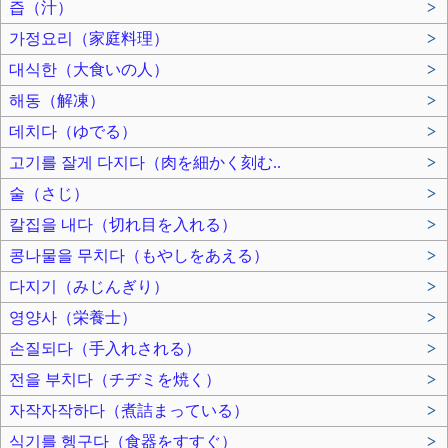
즙（汁）
>
가정요리（家庭料理）
>
대식한（大食いの人）
>
해동（解凍）
>
데치다（ゆでる）
>
고기를 잘게 다지다（肉を細かく刻む..
>
술（さじ）
>
칼집을 내다（切れ目を入れる）
>
콩나물을 무치다（もやしをあえる）
>
다지기（みじんぎり）
>
영양사（栄養士）
>
손질되다（手入れされる）
>
전을 부치다（チヂミを焼く）
>
자작자작하다（煮詰まっている）
>
식기를 헹구다（食器をすすぐ）
>