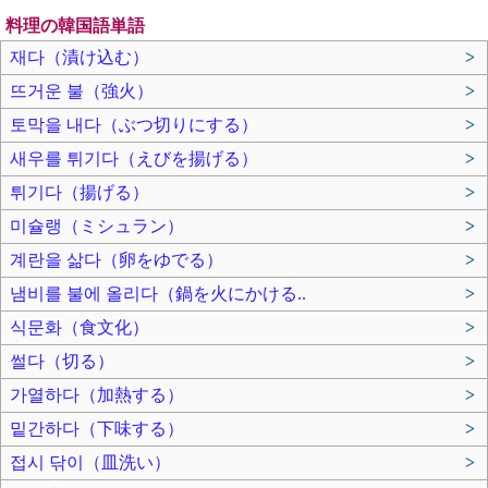
料理の韓国語単語
재다（漬け込む）
>
뜨거운 불（強火）
>
토막을 내다（ぶつ切りにする）
>
새우를 튀기다（えびを揚げる）
>
튀기다（揚げる）
>
미슐랭（ミシュラン）
>
계란을 삶다（卵をゆでる）
>
냄비를 불에 올리다（鍋を火にかける..
>
식문화（食文化）
>
썰다（切る）
>
가열하다（加熱する）
>
밑간하다（下味する）
>
접시 닦이（皿洗い）
>