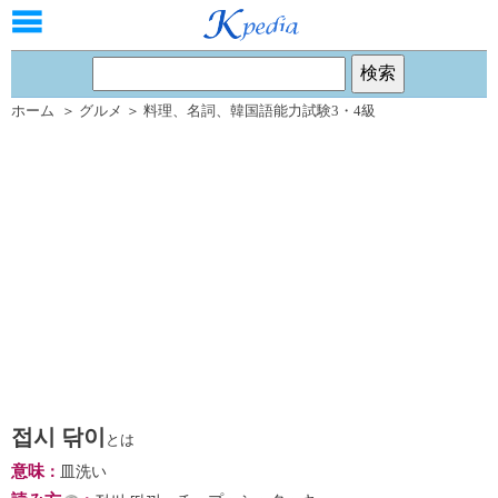
ホーム
＞
グルメ
＞
料理
、
名詞
、
韓国語能力試験3・4級
접시 닦이
とは
意味
：
皿洗い