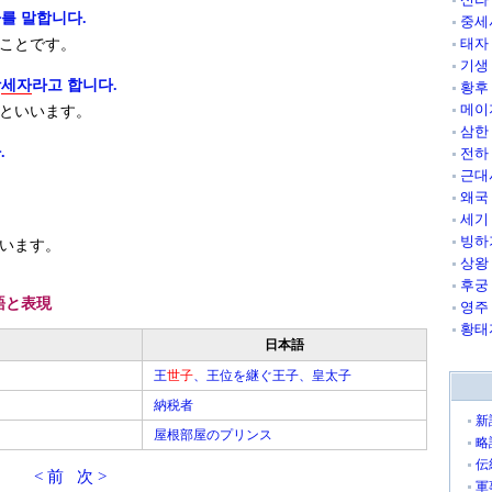
를 말합니다.
중세
태자
ことです。
기생
왕
세자
라고 합니다.
황후
메이
といいます。
삼한
.
전하
근대
왜국
세기
빙하
います。
상왕
후궁
語と表現
영주
황태
日本語
王
世子
、王位を継ぐ王子、皇太子
納税者
新
屋根部屋のプリンス
略
伝
< 前
次 >
軍