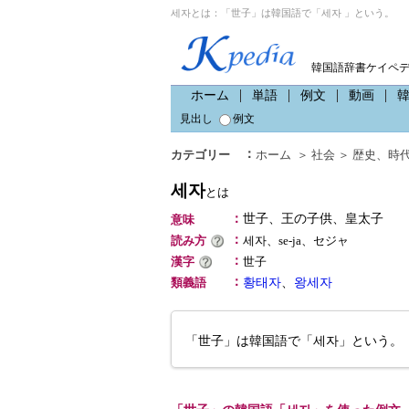
세자とは：「世子」は韓国語で「세자 」という。
韓国語辞書ケイペ
ホーム
単語
例文
動画
見出し
例文
：
カテゴリー
ホーム
＞
社会
＞
歴史
、
時
세자
とは
：
世子、王の子供、皇太子
意味
：
読み方
세자、se-ja、セジャ
：
漢字
世子
：
類義語
황태자
、
왕세자
「世子」は韓国語で「세자」という。