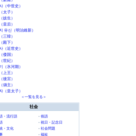
사（中世史）
（太子）
（妓生）
（皇后）
지 유신（明治維新）
（三韓）
（殿下）
사（近世史）
（倭国）
（世紀）
기（氷河期）
（上王）
（後宮）
（領主）
자（皇太子）
＜一覧を見る＞
社会
語・流行語
俗語
語
祝日・記念日
統・文化
社会問題
事
福祉