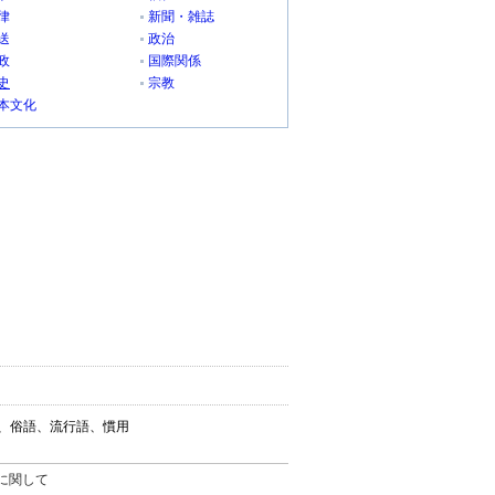
律
新聞・雑誌
送
政治
政
国際関係
史
宗教
本文化
葉、俗語、流行語、慣用
。
に関して