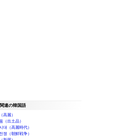
関連の韓国語
（高麗）
품（出土品）
시대（高麗時代）
전쟁（朝鮮戦争）
（新羅）