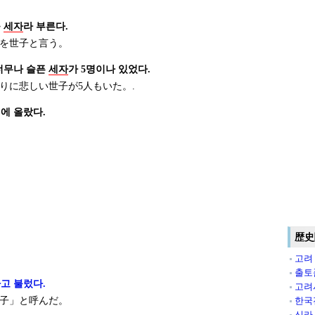
를
세자
라 부른다.
を世子と言う。
너무나 슬픈
세자
가 5명이나 있었다.
りに悲しい世子が5人もいた。.
에 올랐다.
歴史
고려
출토
고 불렀다.
고려
子」と呼んだ。
한국
신라