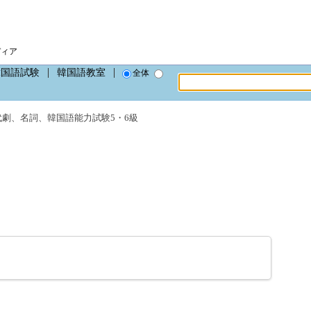
ディア
韓国語試験
韓国語教室
全体
代劇
、
名詞
、
韓国語能力試験5・6級