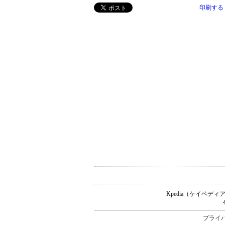
印刷する
Kpedia（ケイペ
プライ