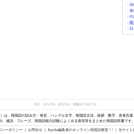
法
放
行
歴
日
世子、王の子供、皇太子は、韓国語で세자です。
ディア）は、韓国語の読み方・発音、ハングル文字、韓国語文法、挨拶、数字、若者言
句、連語、フレーズ、韓国語能力試験によく出る表現等をまとめた韓国語辞書です
バシーポリシー
｜
お問合せ
｜
Kpedia編集者のオンライン韓国語教室！!
｜
当サイト