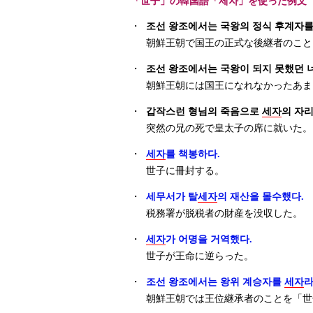
「世子」の韓国語「세자」を使った例文
・
조선 왕조에서는 국왕의 정식 후계자
朝鮮王朝で国王の正式な後継者のこと
・
조선 왕조에서는 국왕이 되지 못했던 
朝鮮王朝には国王になれなかったあま
・
갑작스런 형님의 죽음으로
세자
의 자리
突然の兄の死で皇太子の席に就いた。
・
세자
를 책봉하다.
世子に冊封する。
・
세무서가 탈
세자
의 재산을 몰수했다.
税務署が脱税者の財産を没収した。
・
세자
가 어명을 거역했다.
世子が王命に逆らった。
・
조선 왕조에서는 왕위 계승자를
세자
라
朝鮮王朝では王位継承者のことを「世