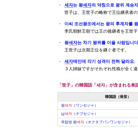
・
세자
는 왕
세자
의 약칭으로 왕위 계승자
世子は、王世子の略称で王位継承者の
・
이씨 조선왕조에서는 왕의 후계자를 
李氏朝鮮王朝では王の後継者を王世子
・
왕
세자
는 차기 왕위를 이을 사람입니다
王世子は次期王位を継ぐ者です。
・
세자
매인데 각기 성격이 전혀 달라요.
３人姉妹ですがそれぞれ性格が全く違
「世子」の韓国語「세자」が含まれる単
韓国語（発音）
왕
세자
（ワンセジャ）
납
세자
（ナプセジャ）
옥탑방 왕
세자
（オクタプパンワンセジャ）