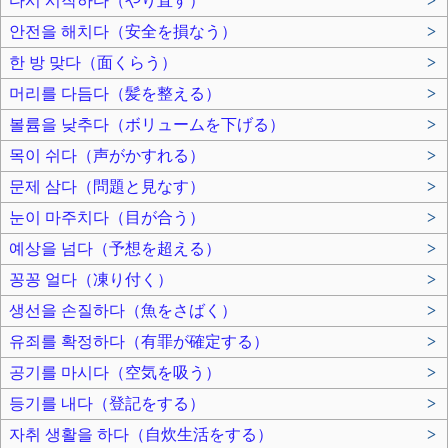
다시 시작하다（やり直す）
>
안전을 해치다（安全を損なう）
>
한 방 맞다（面くらう）
>
머리를 다듬다（髪を整える）
>
볼륨을 낮추다（ボリュームを下げる）
>
목이 쉬다（声がかすれる）
>
문제 삼다（問題と見なす）
>
눈이 마주치다（目が合う）
>
예상을 넘다（予想を超える）
>
꽁꽁 얼다（凍り付く）
>
생선을 손질하다（魚をさばく）
>
유죄를 확정하다（有罪が確定する）
>
공기를 마시다（空気を吸う）
>
등기를 내다（登記をする）
>
자취 생활을 하다（自炊生活をする）
>