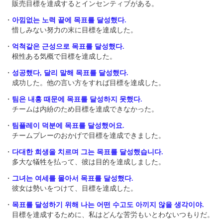
販売目標を達成するとインセンティブがある。
・
아낌없는 노력 끝에 목표를 달성했다.
惜しみない努力の末に目標を達成した。
・
억척같은 근성으로 목표를 달성했다.
根性ある気概で目標を達成した。
・
성공했다, 달리 말해 목표를 달성했다.
成功した。他の言い方をすれば目標を達成した。​
・
팀은 내홍 때문에 목표를 달성하지 못했다.
チームは内紛のため目標を達成できなかった。
・
팀플레이 덕분에 목표를 달성했어요.
チームプレーのおかげで目標を達成できました。
・
다대한 희생을 치르며 그는 목표를 달성했습니다.
多大な犠牲を払って、彼は目的を達成しました。
・
그녀는 여세를 몰아서 목표를 달성했다.
彼女は勢いをつけて、目標を達成した。
・
목표를 달성하기 위해 나는 어떤 수고도 아끼지 않을 생각이야.
目標を達成するために、私はどんな苦労もいとわないつもりだ。