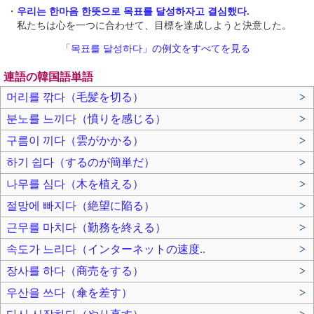
・
우리는 한마음 한뜻으로 목표를 달성하자고 결심했다.
私たちは心を一つに合わせて、目標を達成しようと決意した。
「목표를 달성하다」の例文をすべてを見る
連語の韓国語単語
머리를 깎다（毛髪を切る）
>
분노를 느끼다（憤りを感じる）
>
구름이 끼다（雲がかかる）
>
하기 쉽다（するのが簡単だ）
>
나무를 심다（木を植える）
>
절망에 빠지다（絶望に陥る）
>
근무를 마치다（勤務を終える）
>
속도가 느리다（インターネットの速度..
>
장사를 하다（商売をする）
>
우산을 쓰다（傘を差す）
>