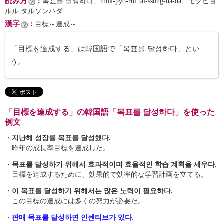
読み方
：
목표를 달썽하다、mok-pyo-rŭl tal-ssŏng-ha-da、モクピョ
ルル タルソンハダ
漢字
：
目標～達成～
「目標を達成する」は韓国語で「목표를 달성하다」とい
う。
「目標を達成する」の韓国語「목표를 달성하다」を使った
例文
・
지난해 성장률 목표를 달성했다.
昨年の成長率目標を達成した。
・
목표를 달성하기 위해서 효과적이며 효율적인 학습 계획을 세우다.
目標を達成するために、効果的で効率的な学習計画を立てる。
・
이 목표를 달성하기 위해서는 많은 노력이 필요하다.
この目標の達成には多くの努力が必要だ。
・
판매 목표를 달성하면 인센티브가 있다.