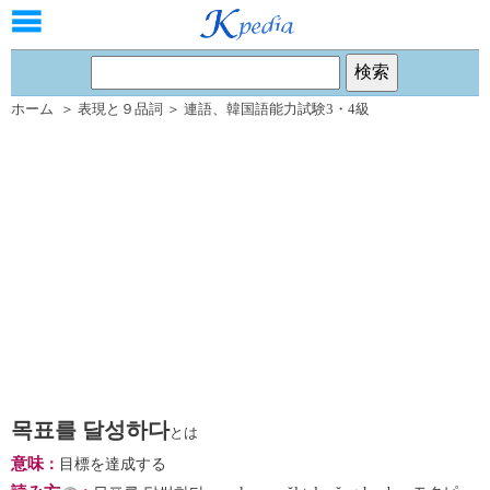
ホーム
＞
表現と９品詞
＞
連語
、
韓国語能力試験3・4級
목표를 달성하다
とは
意味
：
目標を達成する