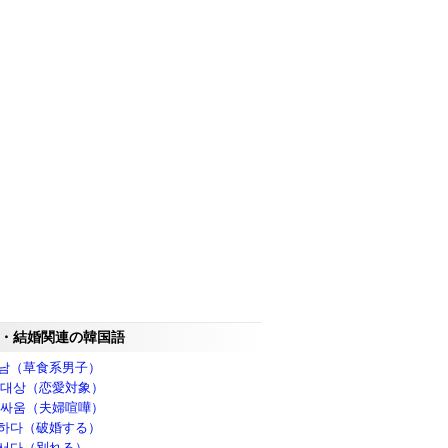
・結婚関連の韓国語
남（草食系男子）
 대상（恋愛対象）
 싸움（夫婦喧嘩）
하다（破婚する）
서다（別れる）