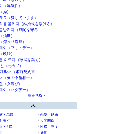
기（浮気性）
（操）
해요（愛しています）
식을 올리다（結婚式を挙げる）
공방하다（孤閨を守る）
（婚期）
（嫁入り道具）
데이（フォトデー）
（晩婚）
을 이루다（家庭を築く）
여친（元カノ）
 계약서（婚前契約書）
녀（夫の不倫相手）
질（女遊び）
데이（ハグデー）
＜一覧を見る＞
人
族・親戚
恋愛・結婚
を表す
人間関係
情・判断
性格・態度
力
身体