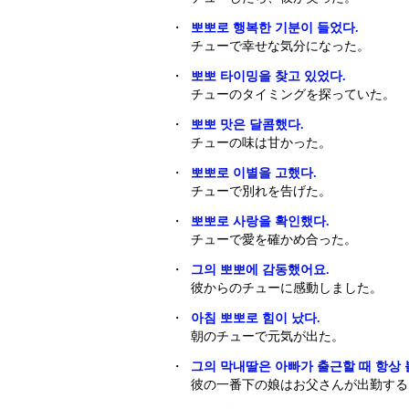
・
뽀뽀로 행복한 기분이 들었다.
チューで幸せな気分になった。
・
뽀뽀 타이밍을 찾고 있었다.
チューのタイミングを探っていた。
・
뽀뽀 맛은 달콤했다.
チューの味は甘かった。
・
뽀뽀로 이별을 고했다.
チューで別れを告げた。
・
뽀뽀로 사랑을 확인했다.
チューで愛を確かめ合った。
・
그의 뽀뽀에 감동했어요.
彼からのチューに感動しました。
・
아침 뽀뽀로 힘이 났다.
朝のチューで元気が出た。
・
그의 막내딸은 아빠가 출근할 때 항상 
彼の一番下の娘はお父さんが出勤する