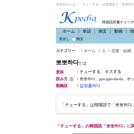
뽀뽀하다とは：「チューする」は韓国語で「뽀뽀하다
韓国語辞書ケイペ
ホーム
単語
例文
動画
見出し
例文
：
カテゴリー
ホーム
＞
人
＞
恋愛・結婚
뽀뽀하다
とは
：
チューする、キスする
意味
：
読み方
뽀뽀하다、ppo-ppo-ha-da、
：
類義語
입맞춤하다
「チューする」は韓国語で「뽀뽀하다
「チューする」の韓国語「뽀뽀하다」に