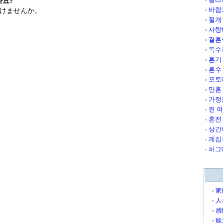
나요?
바람
けませんか。
절개
사랑
결혼
독수
혼기
혼수
포토
만혼
가정
전 
혼전
상간
계집
허그
家
人
感
能