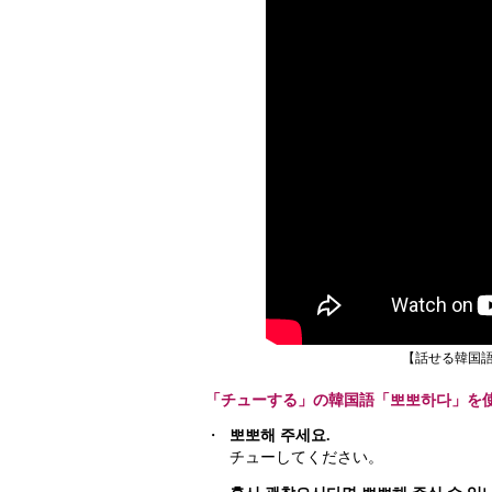
【話せる韓国語
「チューする」の韓国語「뽀뽀하다」を
・
뽀뽀해 주세요.
チューしてください。