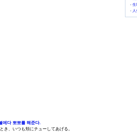
生
人
볼에다 뽀뽀를 해준다.
とき、いつも頬にチューしてあげる。