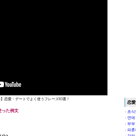
】恋愛・デートでよく使うフレーズ83選！
恋愛
使った例文
초식
연애
부부
파혼
갈라