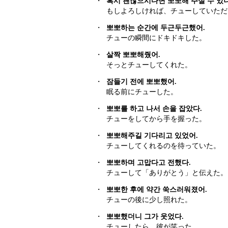
・
혹시 괜찮으시다면 뽀뽀해 주실 수 있
もしよろしければ、チューしていただ
・
뽀뽀하는 순간에 두근두근했어.
チューの瞬間にドキドキした。
・
살짝 뽀뽀해줬어.
そっとチューしてくれた。
・
잠들기 전에 뽀뽀했어.
眠る前にチューした。
・
뽀뽀를 하고 나서 손을 잡았다.
チューをしてから手を握った。
・
뽀뽀해주길 기다리고 있었어.
チューしてくれるのを待っていた。
・
뽀뽀하며 고맙다고 전했다.
チューして「ありがとう」と伝えた。
・
뽀뽀한 후에 약간 쑥스러워졌어.
チューの後に少し照れた。
・
뽀뽀했더니 그가 웃었다.
チューしたら、彼が笑った。