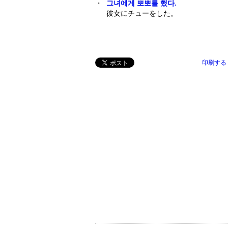
・
그녀에게 뽀뽀를 했다.
彼女にチューをした。
印刷する