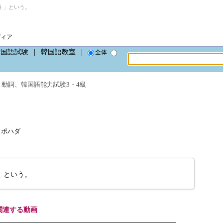
 」という。
ディア
韓国語試験
韓国語教室
全体
、
動詞
、
韓国語能力試験3・4級
ポッポハダ
」という。
関連する動画