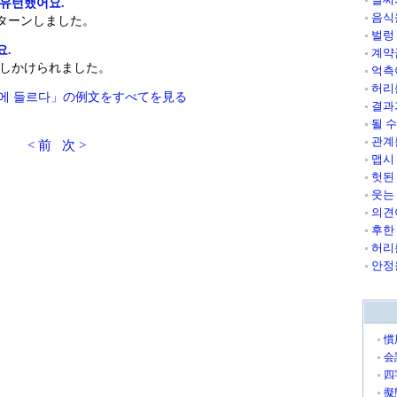
 유턴했어요.
음식
ターンしました。
벌렁
요.
계약
しかけられました。
억측
허리
길에 들르다」の例文をすべてを見る
결과
될 
관계
< 前
次 >
맵시
헛된
웃는
의견
후한
허리
안정
慣
会
四
擬