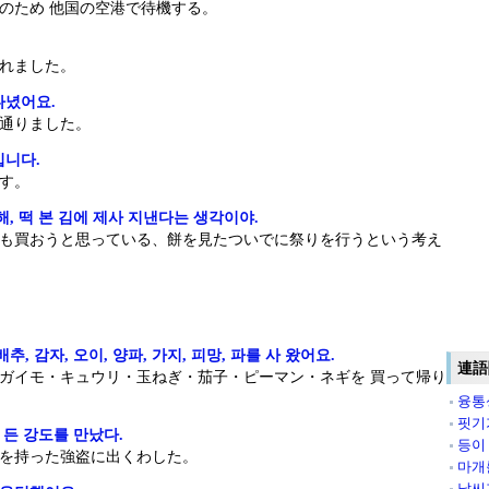
のため 他国の空港で待機する。
れました。
다녔어요.
通りました。
입니다.
す。
, 떡 본 김에 제사 지낸다는 생각이야.
も買おうと思っている、餅を見たついでに祭りを行うという考え
, 감자, 오이, 양파, 가지, 피망, 파를 사 왔어요.
連語
ガイモ・キュウリ・玉ねぎ・茄子・ピーマン・ネギを 買って帰り
융통
핏기
 든 강도를 만났다.
등이
を持った強盗に出くわした。
마개
날씨