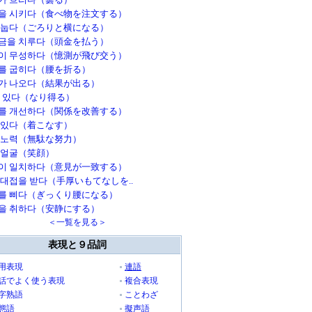
을 시키다（食べ物を注文する）
 눕다（ごろりと横になる）
금을 치루다（頭金を払う）
이 무성하다（憶測が飛び交う）
를 굽히다（腰を折る）
가 나오다（結果が出る）
수 있다（なり得る）
를 개선하다（関係を改善する）
 있다（着こなす）
 노력（無駄な努力）
 얼굴（笑顔）
이 일치하다（意見が一致する）
 대접을 받다（手厚いもてなしを..
를 삐다（ぎっくり腰になる）
을 취하다（安静にする）
＜一覧を見る＞
表現と９品詞
用表現
連語
話でよく使う表現
複合表現
字熟語
ことわざ
態語
擬声語