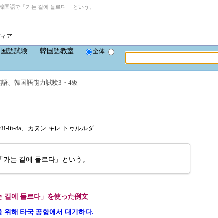
韓国語で「가는 길에 들르다 」という。
ディア
韓国語試験
韓国語教室
全体
連語
、
韓国語能力試験3・4級
e tŭl-lŭ-da、カヌン キレ トゥルルダ
가는 길에 들르다」という。
 길에 들르다」を使った例文
 위해 타국 공항에서 대기하다.