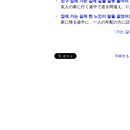
・
친구 집에 가는 길에 길을 잘못 들어서
友人の家に行く途中で道を間違え、U
・
집에 가는 길에 한 노인이 말을 걸었어
家に帰る途中に、一人の年配の方に話
「가는 
印刷する