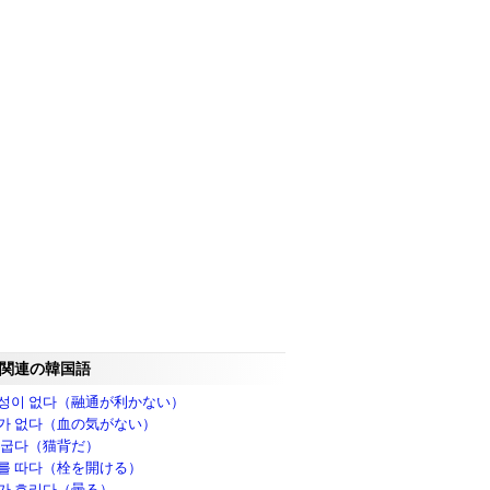
関連の韓国語
성이 없다（融通が利かない）
가 없다（血の気がない）
 굽다（猫背だ）
를 따다（栓を開ける）
가 흐리다（曇る）