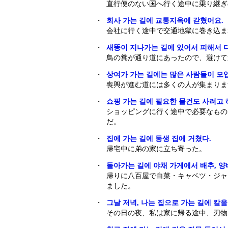
直行便のない国へ行く途中に乗り継ぎ
・
회사 가는 길에 교통지옥에 갇혔어요.
会社に行く途中で交通地獄に巻き込ま
・
새똥이 지나가는 길에 있어서 피해서 
鳥の糞が通り道にあったので、避けて
・
상여가 가는 길에는 많은 사람들이 모
喪輿が進む道には多くの人が集まりま
・
쇼핑 가는 길에 필요한 물건도 사려고 해
ショッピングに行く途中で必要なもの
だ。
・
집에 가는 길에 동생 집에 거쳤다.
帰宅中に弟の家に立ち寄った。
・
돌아가는 길에 야채 가게에서 배추, 양배추
帰りに八百屋で白菜・キャベツ・ジャ
ました。
・
그날 저녁, 나는 집으로 가는 길에 칼을
その日の夜、私は家に帰る途中、刃物