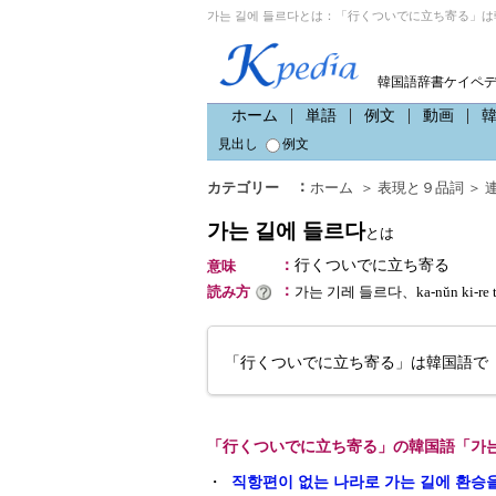
가는 길에 들르다とは：「行くついでに立ち寄る」は
韓国語辞書ケイペ
ホーム
単語
例文
動画
見出し
例文
：
カテゴリー
ホーム
＞
表現と９品詞
＞
가는 길에 들르다
とは
：
行くついでに立ち寄る
意味
：
読み方
가는 기레 들르다、ka-nŭn ki-r
「行くついでに立ち寄る」は韓国語で「
「行くついでに立ち寄る」の韓国語「가는
・
직항편이 없는 나라로 가는 길에 환승을