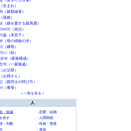
（生まれ）
척（親類縁者）
（孫娘）
보（娘を愛する親馬鹿）
아버지（叔父）
아들（末息子）
부（母の姉妹の夫）
마（継母）
머니（姑）
 관계（家族構成）
친척（一家親戚）
（お父様）
（お姉さん）
인（親同士の呼び方）
마（養母）
＜一覧を見る＞
人
族・親戚
恋愛・結婚
を表す
人間関係
情・判断
性格・態度
力
身体