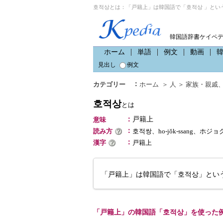
호적상とは：「戸籍上」は韓国語で「호적상 」とい
韓国語辞書ケイペ
ホーム
単語
例文
動画
見出し
例文
：
カテゴリー
ホーム
＞
人
＞
家族・親戚
호적상
とは
：
戸籍上
意味
：
読み方
호적쌍、ho-jŏk-ssang、ホジ
：
漢字
戸籍上
「戸籍上」は韓国語で「호적상」とい
「戸籍上」の韓国語「호적상」を使った