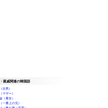
・親戚関連の韓国語
（次男）
（マザー）
딸（養女）
（一番上の兄）
님（妻を呼ぶ言葉）