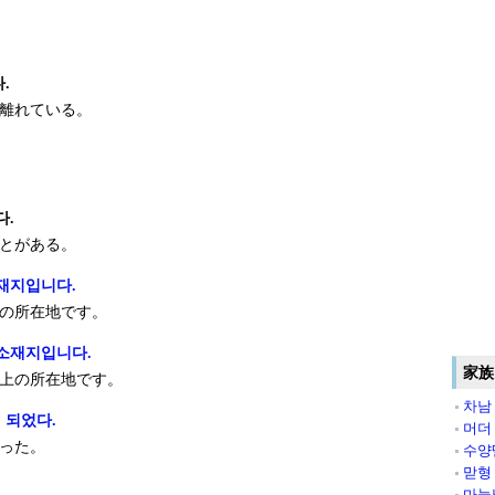
.
離れている。
다.
とがある。
재지입니다.
の所在地です。
소재지입니다.
家族
上の所在地です。
차남
 되었다.
머더
った。
수양
맏형
마눌