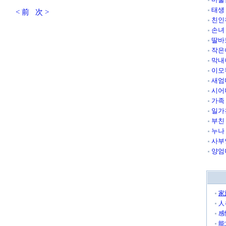
태생
< 前
次 >
친인
손녀
딸바
작은
막내
이모
새엄
시어
가족
일가
부친
누나
사부
양엄
家
人
感
能