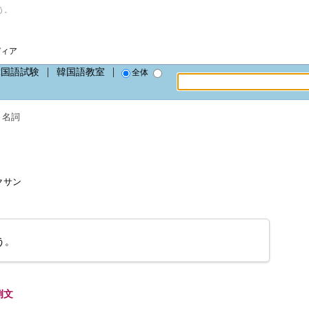
う。
ディア
韓国語試験
韓国語教室
全体
、
名詞
ョクサン
う。
例文