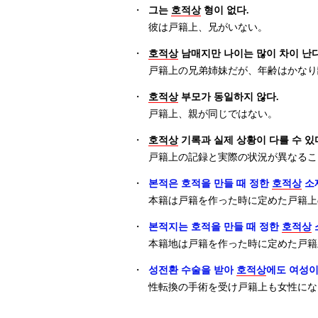
・
그는
호적상
형이 없다.
彼は戸籍上、兄がいない。
・
호적상
남매지만 나이는 많이 차이 난다
戸籍上の兄弟姉妹だが、年齢はかなり
・
호적상
부모가 동일하지 않다.
戸籍上、親が同じではない。
・
호적상
기록과 실제 상황이 다를 수 있
戸籍上の記録と実際の状況が異なるこ
・
본적은 호적을 만들 때 정한
호적상
소
本籍は戸籍を作った時に定めた戸籍上
・
본적지는 호적을 만들 때 정한
호적상
本籍地は戸籍を作った時に定めた戸籍
・
성전환 수술을 받아
호적상
에도 여성이
性転換の手術を受け戸籍上も女性にな