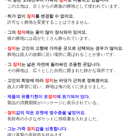
・
이 땅은 오래전부터 가족의
장지
로 사용되고 있습니다.
この土地は、古くからの家族の葬地として使われています。
・
허가 없이
장지
를 변경할 수 없어요.
許可なく葬地を変更することはできません。
・
그의
장지
에는 꽃이 많이 장식되어 있어요.
彼の葬地には花がたくさん飾られています。
・
장지
는 고인의 고향에 가까운 곳으로 선택되는 경우가 많아요.
葬地は故人の故郷に近い場所に選ばれることが多いです。
・
그
장지
는 넓은 자연에 둘러싸인 조용한 곳입니다.
その葬地は、広々とした自然に囲まれた静かな場所です。
・
고인의 희망에 따라
장지
는 바닷가 근처로 정해졌어요.
故人の希望に従い、葬地は海の近くに決まりました。
・
제품의 유통기한이 포
장지
에 표기되어 있다.
製品の消費期限がパッケージに表示されている。
・
장지
갑의 작은 포켓에 영수증을 넣었어요.
長財布の小さなポケットに領収書を入れました。
・
그는 가죽
장지
갑을 선호합니다.
彼は革製の長財布を好みます。