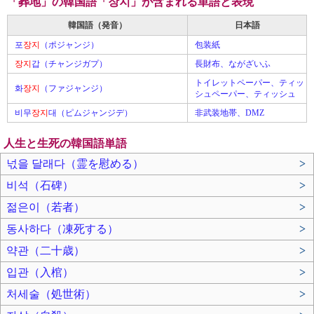
「葬地」の韓国語「장지」が含まれる単語と表現
韓国語（発音）
日本語
포
장지
（ポジャンジ）
包装紙
장지
갑（チャンジガプ）
長財布、ながざいふ
トイレットペーパー、ティッ
화
장지
（ファジャンジ）
シュペーパー、ティッシュ
비무
장지
대（ピムジャンジデ）
非武装地帯、DMZ
人生と生死の韓国語単語
넋을 달래다（霊を慰める）
>
비석（石碑）
>
젊은이（若者）
>
동사하다（凍死する）
>
약관（二十歳）
>
입관（入棺）
>
처세술（処世術）
>