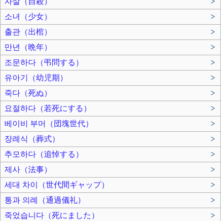
자살（自殺）
>
소녀（少女）
>
출관（出棺）
>
만년（晩年）
>
조문하다（弔問する）
>
유아기（幼児期）
>
죽다（死ぬ）
>
요절하다（若死にする）
>
베이비 부머（団塊世代）
>
장례식（葬式）
>
추모하다（追悼する）
>
제사（法事）
>
세대 차이（世代間ギャップ）
>
통과 의례（通過儀礼）
>
죽었습니다（死にました）
>