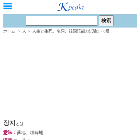
ホーム
＞
人
＞
人生と生死
、
名詞
、
韓国語能力試験5・6級
장지
とは
意味
：
葬地、埋葬地