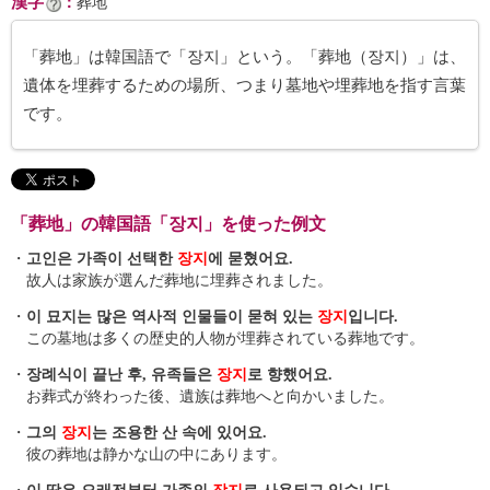
漢字
：
葬地
「葬地」は韓国語で「장지」という。「葬地（장지）」は、
遺体を埋葬するための場所、つまり墓地や埋葬地を指す言葉
です。
「葬地」の韓国語「장지」を使った例文
・
고인은 가족이 선택한
장지
에 묻혔어요.
故人は家族が選んだ葬地に埋葬されました。
・
이 묘지는 많은 역사적 인물들이 묻혀 있는
장지
입니다.
この墓地は多くの歴史的人物が埋葬されている葬地です。
・
장례식이 끝난 후, 유족들은
장지
로 향했어요.
お葬式が終わった後、遺族は葬地へと向かいました。
・
그의
장지
는 조용한 산 속에 있어요.
彼の葬地は静かな山の中にあります。