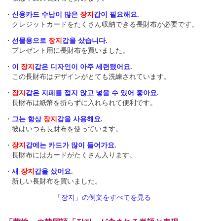
・
신용카드 수납이 많은
장지
갑이 필요해요.
クレジットカードをたくさん収納できる長財布が必要です。
・
선물용으로
장지
갑을 샀습니다.
プレゼント用に長財布を買いました。
・
이
장지
갑은 디자인이 아주 세련됐어요.
この長財布はデザインがとても洗練されています。
・
장지
갑은 지폐를 접지 않고 넣을 수 있어 좋아요.
長財布は紙幣を折らずに入れられて便利です。
・
그는 항상
장지
갑을 사용해요.
彼はいつも長財布を使っています。
・
장지
갑에는 카드가 많이 들어가요.
長財布にはカードがたくさん入ります。
・
새
장지
갑을 샀어요.
新しい長財布を買いました。
「장지」の例文をすべてを見る