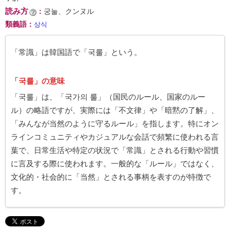
読み方
：
궁눌、クンヌル
類義語
：
상식
「常識」は韓国語で「국룰」という。
「국룰」の意味
「국룰」は、「국가의 룰」（国民のルール、国家のルー
ル）の略語ですが、実際には「不文律」や「暗黙の了解」、
「みんなが当然のように守るルール」を指します。特にオン
ラインコミュニティやカジュアルな会話で頻繁に使われる言
葉で、日常生活や特定の状況で「常識」とされる行動や習慣
に言及する際に使われます。一般的な「ルール」ではなく、
文化的・社会的に「当然」とされる事柄を表すのが特徴で
す。