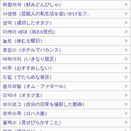
취향저격（好みどんぴしゃ）
>
사생팬（芸能人の私生活を追いかけるフ..
>
성덕（成功したオタク）
>
이케아 세대（IKEA世代）
>
놀토（休む土曜日）
>
호캉스（ホテルでバカンス）
>
벼락거지（いきなり貧乏）
>
비추（おすすめしない）
>
드립（でたらめな発言）
>
옴므파탈（オム・ファタール）
>
오덕녀（オタク女）
>
브이로그（自分の日常を撮影した動画）
>
로하스족（ロハス族）
>
플렉스（見せびらかすこと）
>