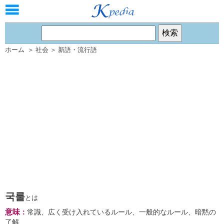
ホーム
＞
社会
＞
新語・流行語
국룰
とは
意味
：
常識、広く受け入れているルール、一般的なルール、暗黙の
了解