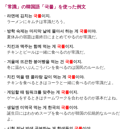
「常識」の韓国語「국룰」を使った例文
・
라면에 김치는
국룰
이지.
ラーメンにキムチは常識だろう。
・
방학 숙제는 마지막 날에 몰아서 하는 게
국룰
이야.
夏休みの宿題は最終日にまとめてやるのが常識だ。
・
치킨과 맥주는 함께 먹는 게
국룰
이지.
チキンとビールは一緒に食べるのが常識だ。
・
겨울에 뜨끈한 붕어빵을 먹는 건
국룰
이지.
冬に温かいぶんごうパンを食べるのは国民のルールだ。
・
치킨 먹을 땐 콜라랑 같이 먹는 게
국룰
이야.
チキンを食べるときはコーラと一緒に食べるのが常識だよ。
・
게임할 때 팀워크를 맞추는 게
국룰
이지.
ゲームをするときはチームワークを合わせるのが基本だよね。
・
생일엔 미역국 먹는 게 한국의
국룰
이야.
誕生日にはわかめスープを食べるのが韓国の伝統的なルールだ
よ。
・
시험 전날 밤샘 공부하는 게 학생들의
국룰
이야.