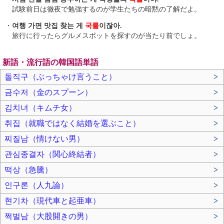
試験前日は徹夜で勉強するのが学生たちの暗黙の了解だよ。
・
여행 가면 맛집 찾는 게
국룰
이잖아.
旅行に行ったらグルメスポットを探すのが当たり前でしょ。
新語・流行語の韓国語単語
돌직구（ぶっちゃけ言うこと）
>
금수저（金のスプーン）
>
김치녀（キムチ女）
>
취집（就職ではなく結婚を選ぶこと）
>
찌질남（情けない男）
>
관심종결자（関心終結者）
>
떡상（急騰）
>
인구론（人九論）
>
현기차（現代車と起亜車）
>
쩍벌남（大股開きの男）
>