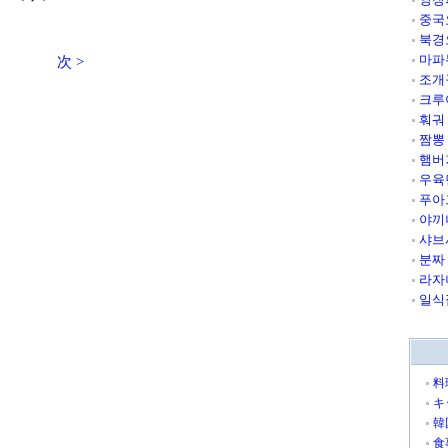
중국
북경
마파
次 >
조개
크루
훠궈
짬뽕
햄버
우육
푸아
야끼
샤브
분짜
라자
일식
料
キ
韓
食