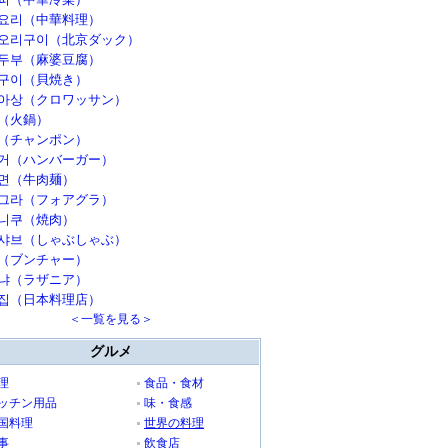
요리（中華料理）
오리구이（北京ダック）
두부（麻婆豆腐）
구이（貝焼き）
아상（クロワッサン）
（火鍋）
（チャンポン）
거（ハンバーガー）
면（牛肉麺）
그라（フォアグラ）
니쿠（焼肉）
샤브（しゃぶしゃぶ）
（ブンチャー）
냐（ラザニア）
집（日本料理店）
＜一覧を見る＞
グルメ
理
食品・食材
ッチン用品
味・食感
国料理
世界の料理
事
飲食店