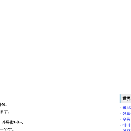
世界
아요.
팔보
ます。
샌드
우동
 가득합니다.
베이
ーです。
양장