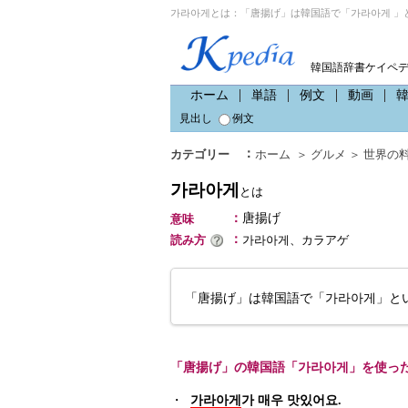
가라아게とは：「唐揚げ」は韓国語で「가라아게 」
韓国語辞書ケイペ
ホーム
単語
例文
動画
見出し
例文
：
カテゴリー
ホーム
＞
グルメ
＞
世界の
가라아게
とは
：
唐揚げ
意味
：
読み方
가라아게、カラアゲ
「唐揚げ」は韓国語で「가라아게」と
「唐揚げ」の韓国語「가라아게」を使っ
・
가라아게
가 매우 맛있어요.