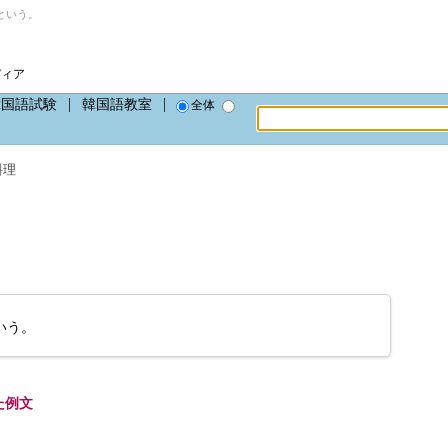
という。
ディア
韓国語試験
韓国語教室
全体
料理
いう。
た例文