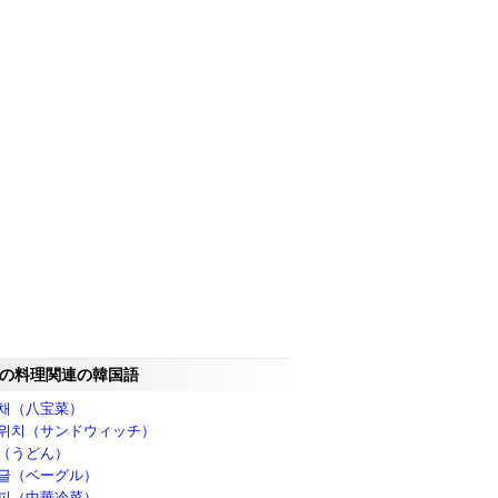
の料理関連の韓国語
채（八宝菜）
위치（サンドウィッチ）
（うどん）
글（ベーグル）
피（中華冷菜）