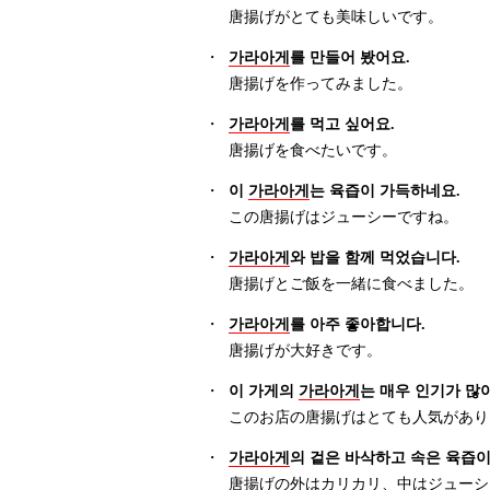
唐揚げがとても美味しいです。
・
가라아게
를 만들어 봤어요.
唐揚げを作ってみました。
・
가라아게
를 먹고 싶어요.
唐揚げを食べたいです。
・
이
가라아게
는 육즙이 가득하네요.
この唐揚げはジューシーですね。
・
가라아게
와 밥을 함께 먹었습니다.
唐揚げとご飯を一緒に食べました。
・
가라아게
를 아주 좋아합니다.
唐揚げが大好きです。
・
이 가게의
가라아게
는 매우 인기가 많
このお店の唐揚げはとても人気があり
・
가라아게
의 겉은 바삭하고 속은 육즙이
唐揚げの外はカリカリ、中はジューシ