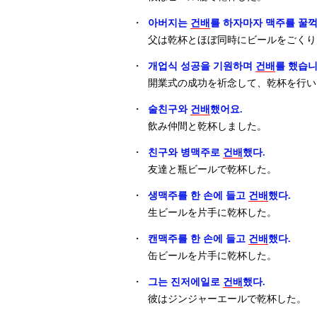
・
아버지는
건배
를 하자마자 맥주를 꿀꺽
父は乾杯とほぼ同時にビールをごくり
・
개업식 성공을 기원하며
건배
를 했습니
開業式の成功を祈念して、乾杯を行い
・
술친구와
건배
했어요.
飲み仲間と乾杯しました。
・
친구와 병맥주로
건배
했다.
友達と瓶ビールで乾杯した。
・
생맥주를 한 손에 들고
건배
했다.
生ビールを片手に乾杯した。
・
캔맥주를 한 손에 들고
건배
했다.
缶ビールを片手に乾杯した。
・
그는 진저에일로
건배
했다.
彼はジンジャーエールで乾杯した。