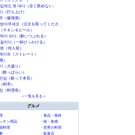
 입에도 못 대다（全く飲めない..
이（打ち上げ）
주（爆弾酒）
 받아주세요（注文を取ってくださ..
（チキン＆ビール）
 떡이 되다（酔いつぶれる）
 걸치다（一杯ひっかける）
인분（何人前）
레이트（ストレート）
酒）
기（大盛り）
（酔っぱらい）
진담（酔って本音）
（料亭）
장（料理長）
＜一覧を見る＞
グルメ
理
食品・食材
ッチン用品
味・食感
国料理
世界の料理
事
飲食店