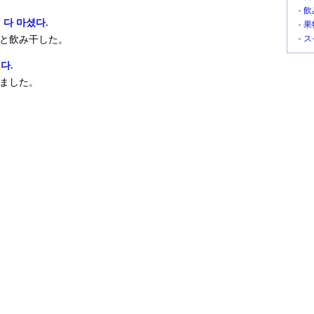
飲
 다 마셨다.
果
ス
と飲み干した。
다.
ました。