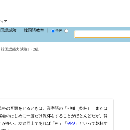
ディア
韓国語試験
韓国語教室
全体
、
韓国語能力試験1・2級
乾杯の音頭をとるときは、漢字語の「건배（乾杯）」または
宴会のはじめに一度だけ乾杯をすることがほとんどだが、韓
とが多い。友達同士であれば「짠」「
원샷
」といって乾杯す