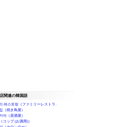
店関連の韓国語
리 레스토랑（ファミリーレストラ..
집（焼き鳥屋）
카야（居酒屋）
（コップ (お酒用)）
터（カウンター）