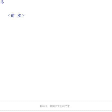
見る
< 前
次 >
乾杯は、韓国語で건배です。