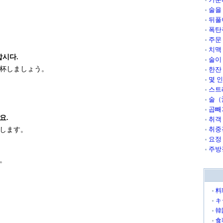
술을
뒤풀
폭탄
주문
치맥
합시다.
술이
杯しましょう。
한잔
몇 
스트
술（
곱빼
요.
취객
취중
します。
요정
주방
。
.
料
キ
韓
食