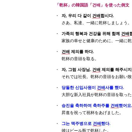
「乾杯」の韓国語「건배」を使った例文
・
자, 우리 다 같이
건배
합시다.
さあ、私達、一緒に乾杯しましょう。
・
가족의 행복과 건강을 위해 함께
건배
家族の幸せと健康のために、一緒に乾
・
건배
제의를 하다.
乾杯の音頭を取る。
・
자, 그럼 사장님.
건배
제의를 해주시지
それでは社長。乾杯の音頭をお願い致
・
당돌한 신입사원이
건배
사를 했다.
大胆な新入社員が乾杯の音頭を取った
・
승진을 축하하며 축하주를
건배
했어요
昇進を祝って祝杯をあげました。
・
그는 맥주병으로
건배
했다.
彼はビール瓶で乾杯した。