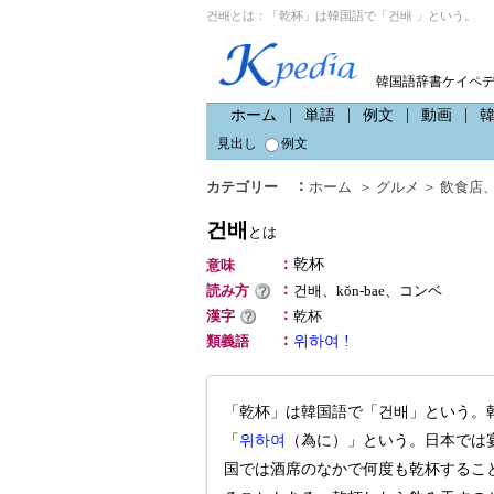
건배とは：「乾杯」は韓国語で「건배 」という。
韓国語辞書ケイペ
ホーム
単語
例文
動画
見出し
例文
：
カテゴリー
ホーム
＞
グルメ
＞
飲食店
건배
とは
：
乾杯
意味
：
読み方
건배、kŏn-bae、コンベ
：
漢字
乾杯
：
類義語
위하여 !
「乾杯」は韓国語で「건배」という。
「
위하여
（為に）」という。日本では
国では酒席のなかで何度も乾杯するこ