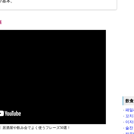
が基本。
画
飲食
패밀
꼬치
이자
】居酒屋や飲み会でよく使うフレーズ50選！
술잔
카운