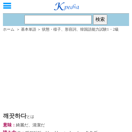
ホーム
＞
基本単語
＞
状態・様子
、
形容詞
、
韓国語能力試験1・2級
깨끗하다
とは
意味
：
綺麗だ、清潔だ