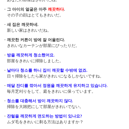
・
그 아이의 얼굴은 아주
깨끗하다
.
その子の顔はとてもきれいだ。
・
새 집은 깨끗하네.
新しい家はきれいだね。
・
깨끗한 커튼이 방에 잘 어울린다.
きれいなカーテンが部屋にぴったりだ。
・
방을 깨끗하게 청소했어요.
部屋をきれいに掃除しました。
・
날마다 청소를 하니 집이 깨끗할 수밖에 없죠.
日々掃除をしたら家がきれいになるしかないですね。
・
매달 잔디를 깎아서 정원을 깨끗하게 유지하고 있습니다.
毎月芝刈りをして、庭をきれいに保っています。
・
청소를 대충해서 방이 깨끗하지 않다.
掃除を大雑把にして部屋がきれいでない。
・
잔털을 깨끗하게 면도하는 방법이 있나요?
ムダ毛をきれいに剃る方法はありますか？