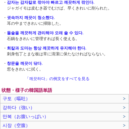
・
감자는 감자칼로 깎아야 빠르고 깨끗하게 깎인다.
ジャガイモは皮むき器でむけば、早くきれいに削られた。
・
귓속까지 깨끗이 청소했다.
耳の中まできれいに掃除した。
・
돌솥을 깨끗하게 관리해야 오래 쓸 수 있다.
石鍋をきれいに管理すれば長く使える。
・
회칼과 도마는 항상 깨끗하게 유지해야 한다.
刺身包丁とまな板は常に清潔に保たなければならない。
・
창문을 깨끗이 닦다.
窓をきれいに拭く。
「깨끗하다」の例文をすべてを見る
状態・様子の韓国語単語
구토（嘔吐）
>
강하다（強い）
>
만복（お腹いっぱい）
>
시장（空腹）
>