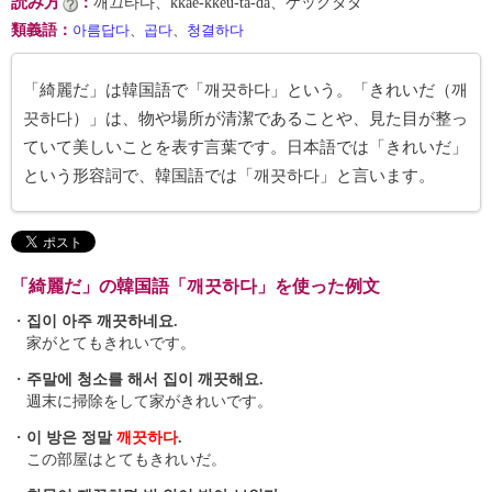
読み方
：
깨끄타다、kkae-kkeu-ta-da、ケックタダ
類義語
：
아름답다
、
곱다
、
청결하다
「綺麗だ」は韓国語で「깨끗하다」という。「きれいだ（깨
끗하다）」は、物や場所が清潔であることや、見た目が整っ
ていて美しいことを表す言葉です。日本語では「きれいだ」
という形容詞で、韓国語では「깨끗하다」と言います。
「綺麗だ」の韓国語「깨끗하다」を使った例文
・
집이 아주 깨끗하네요.
家がとてもきれいです。
・
주말에 청소를 해서 집이 깨끗해요.
週末に掃除をして家がきれいです。
・
이 방은 정말
깨끗하다
.
この部屋はとてもきれいだ。