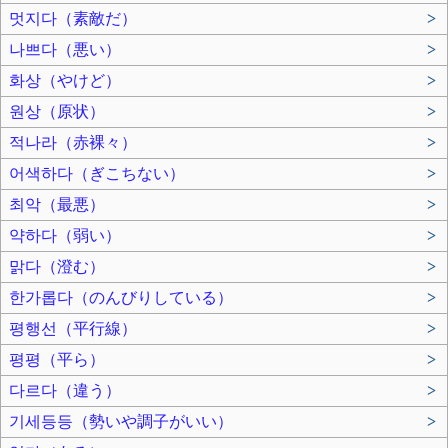
멋지다（素敵だ）
>
나쁘다（悪い）
>
화상（やけど）
>
원상（原状）
>
적나라（赤裸々）
>
어색하다（ぎこちない）
>
최악（最悪）
>
약하다（弱い）
>
맑다（澄む）
>
한가롭다（のんびりしている）
>
평행선（平行線）
>
평평（平ら）
>
다르다（違う）
>
기세등등（勢いや調子がいい）
>