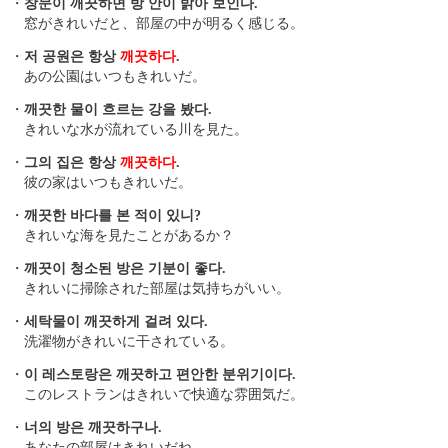
・
창문이 깨끗하면 방 안이 밝아 보인다.
窓がきれいだと、部屋の中が明るく感じる。
・
저 공원은 항상
깨끗하다
.
あの公園はいつもきれいだ。
・
깨끗한 물이 흐르는 강을 봤다.
きれいな水が流れている川を見た。
・
그의 집은 항상
깨끗하다
.
彼の家はいつもきれいだ。
・
깨끗한 바다를 본 적이 있니?
きれいな海を見たことがあるか？
・
깨끗이 청소된 방은 기분이 좋다.
きれいに掃除された部屋は気持ちがいい。
・
세탁물이 깨끗하게 걸려 있다.
洗濯物がきれいに干されている。
・
이 레스토랑은 깨끗하고 편안한 분위기이다.
このレストランはきれいで快適な雰囲気だ。
・
너의 방은 깨끗하구나.
あなたの部屋はきれいだね。