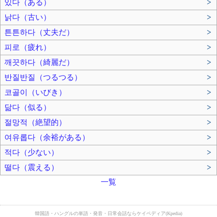
있다（ある）
>
낡다（古い）
>
튼튼하다（丈夫だ）
>
피로（疲れ）
>
깨끗하다（綺麗だ）
>
반질반질（つるつる）
>
코골이（いびき）
>
닮다（似る）
>
절망적（絶望的）
>
여유롭다（余裕がある）
>
적다（少ない）
>
떨다（震える）
>
一覧
韓国語・ハングルの単語・発音・日常会話ならケイペディア(Kpedia)