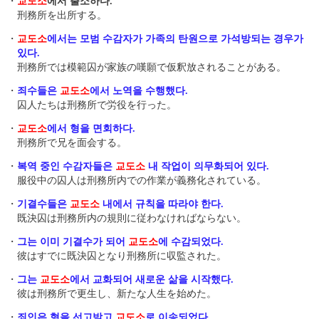
・
교도소
에서 출소하다.
刑務所を出所する。
・
교도소
에서는 모범 수감자가 가족의 탄원으로 가석방되는 경우가
있다.
刑務所では模範囚が家族の嘆願で仮釈放されることがある。
・
죄수들은
교도소
에서 노역을 수행했다.
囚人たちは刑務所で労役を行った。
・
교도소
에서 형을 면회하다.
刑務所で兄を面会する。
・
복역 중인 수감자들은
교도소
내 작업이 의무화되어 있다.
服役中の囚人は刑務所内での作業が義務化されている。
・
기결수들은
교도소
내에서 규칙을 따라야 한다.
既決囚は刑務所内の規則に従わなければならない。
・
그는 이미 기결수가 되어
교도소
에 수감되었다.
彼はすでに既決囚となり刑務所に収監された。
・
그는
교도소
에서 교화되어 새로운 삶을 시작했다.
彼は刑務所で更生し、新たな人生を始めた。
・
죄인은 형을 선고받고
교도소
로 이송되었다.