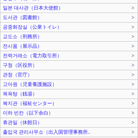
일본 대사관（日本大使館）
>
도서관（図書館）
>
공중화장실（公衆トイレ）
>
교도소（刑務所）
>
전시품（展示品）
>
전력거래소（電力取引所）
>
구청（区役所）
>
관청（官庁）
>
고아원（児童養護施設）
>
목욕탕（銭湯）
>
복지관（福祉センター）
>
이하 빈칸（以下余白）
>
휴관일（休館日）
>
출입국 관리사무소（出入国管理事務所..
>