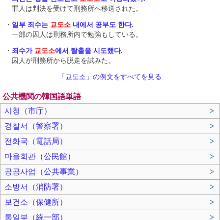
罪人は判決を受けて刑務所へ移送された。
・
일부 죄수는
교도소
내에서 공부도 한다.
一部の囚人は刑務所内で勉強もしている。
・
죄수가
교도소
에서 탈출을 시도했다.
囚人が刑務所から脱走を試みた。
「교도소」の例文をすべてを見る
公共機関の韓国語単語
시청（市庁）
>
경찰서（警察署）
>
전화국（電話局）
>
마을회관（公民館）
>
공공사업（公共事業）
>
소방서（消防署）
>
보건소（保健所）
>
통일부（統一部）
>