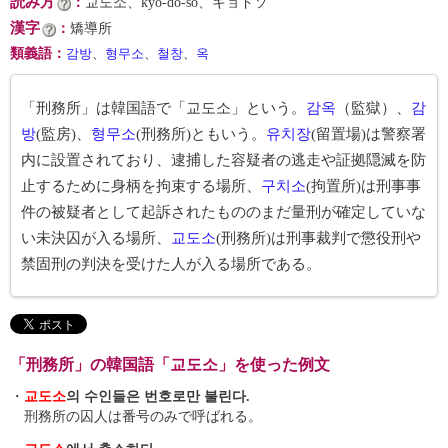
読み方
：
교도소、kyo-do-so、キョドソ
漢字
：
矯導所
類義語
：
감방
、
형무소
、
철창
、
옥
「刑務所」は韓国語で「교도소」という。
감옥
（監獄）、
감
방
(監房)、
형무소
(刑務所)ともいう。
유치장
(留置場)は警察署
内に設置されており、逮捕した容疑者の逃走や証拠隠滅を防
止するために身柄を拘束する場所、
구치소
(拘置所)は刑事事
件の被疑者として起訴されたもののまだ量刑が確定していな
い未決囚が入る場所、
교도소
(刑務所)は刑事裁判で懲役刑や
禁固刑の判決を受けた人が入る場所である。
「刑務所」の韓国語「교도소」を使った例文
・
교도소
의 수인들은 번호로만 불린다.
刑務所の囚人は番号のみで呼ばれる。