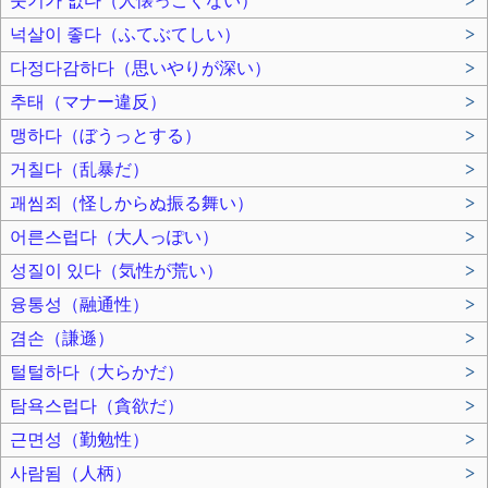
숫기가 없다（人懐っこくない）
>
넉살이 좋다（ふてぶてしい）
>
다정다감하다（思いやりが深い）
>
추태（マナー違反）
>
맹하다（ぼうっとする）
>
거칠다（乱暴だ）
>
괘씸죄（怪しからぬ振る舞い）
>
어른스럽다（大人っぽい）
>
성질이 있다（気性が荒い）
>
융통성（融通性）
>
겸손（謙遜）
>
털털하다（大らかだ）
>
탐욕스럽다（貪欲だ）
>
근면성（勤勉性）
>
사람됨（人柄）
>