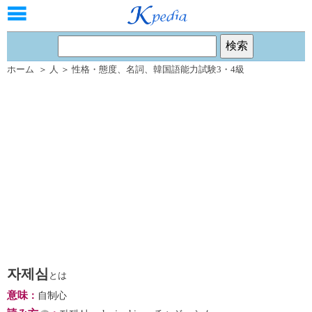
ホーム
＞
人
＞
性格・態度
、
名詞
、
韓国語能力試験3・4級
자제심
とは
意味
：
自制心