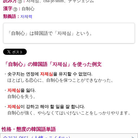
読み方
：
자제심、cha-je-shim、チャジェシム
漢字
：
自制心
類義語
：
자제력
「自制心」は韓国語で「자제심」という。
「自制心」の韓国語「자제심」を使った例文
・
솟구치는 연정에
자제심
을 유지할 수 없었다.
ほとばしる恋心に、自制心を保つことができなかった。
・
자제심
을 잃다.
自制心を失う。
・
자제심
이 강하고 해야 할 일을 잘 합니다.
自制心が強く、やらなくてはいけないことをしっかりやります。
性格・態度の韓国語単語