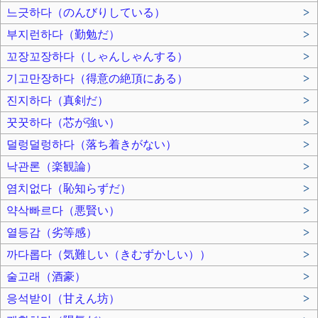
느긋하다（のんびりしている）
>
부지런하다（勤勉だ）
>
꼬장꼬장하다（しゃんしゃんする）
>
기고만장하다（得意の絶頂にある）
>
진지하다（真剣だ）
>
꿋꿋하다（芯が強い）
>
덜렁덜렁하다（落ち着きがない）
>
낙관론（楽観論）
>
염치없다（恥知らずだ）
>
약삭빠르다（悪賢い）
>
열등감（劣等感）
>
까다롭다（気難しい（きむずかしい））
>
술고래（酒豪）
>
응석받이（甘えん坊）
>