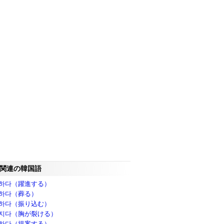
関連の韓国語
하다（躍進する）
하다（葬る）
하다（振り込む）
지다（胸が裂ける）
하다（提案する）