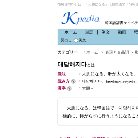
대담해지다とは：「大胆になる」は韓国語で「대담해
韓国語辞書ケイペ
ホーム
単語
例文
動画
見出し
例文
：
カテゴリー
ホーム
＞
表現と９品詞
＞
대담해지다
とは
：
大胆になる、肝が太くなる、
意味
：
読み方
대담해지다、tae-dam-hae-ji
：
漢字
大胆～
「大胆になる」は韓国語で「대담해지
極的に、怖がらずに行うようになるこ