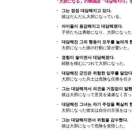
「大胆になる」の韓国語「대담해지다」
・
그는 점점 대담해지고 있다.
彼はだんだん大胆になっている。
・
아이들이 용감해지고 대담해졌다.
子供たちは勇敢になり、大胆になった
・
대담해진 그의 행동이 모두를 놀라게 
大胆になった彼の行動に皆が驚いた。
・
경험이 쌓이면서 대담해졌다.
経験を積むにつれて大胆になった。
・
대담해진 군인은 위험한 임무를 맡았다
大胆になった兵士は危険な任務を任さ
・
그는 대담해져서 의견을 거침없이 말했
彼は大胆になって意見を遠慮なく言っ
・
대담해진 그녀는 자기 주장을 확실히 
大胆になった彼女は自分の主張をはっ
・
그는 대담해지면서 위험을 감수했다.
彼は大胆になって危険を覚悟した。