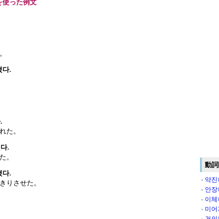
を使った例文
。
했다.
.
れた。
다.
た。
動詞
했다.
약진
きりさせた。
안장
이체
미어
건의