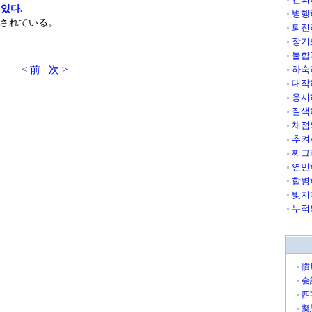
있다.
병행
されている。
퇴진
장기
불합
< 前
次 >
하숙
대작
응시
질색
채점
추켜
찌그
연민
합병
빚지
누적
慣
会
四
擬