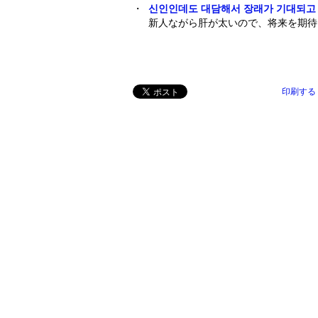
・
신인인데도 대담해서 장래가 기대되고 
新人ながら肝が太いので、将来を期待
印刷する