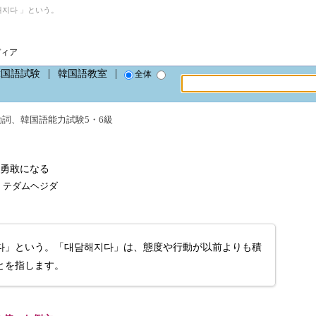
지다 」という。
ディア
韓国語試験
韓国語教室
全体
動詞
、
韓国語能力試験5・6級
勇敢になる
-da、テダムヘジダ
다」という。「대담해지다」は、態度や行動が以前よりも積
とを指します。