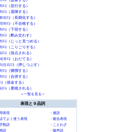
하다（並行する）
하다（退陣する）
화되다（長期化する）
격하다（不合格する）
하다（下宿する）
하다（酌み交わす）
하다（じっと見つめる）
하다（こりごりする）
되다（採点される）
세우다（おだてる）
러뜨리다（押しつぶす）
하다（憐憫する）
하다（合併する）
다（借金する）
되다（累積される）
＜一覧を見る＞
表現と９品詞
用表現
連語
話でよく使う表現
複合表現
字熟語
ことわざ
態語
擬声語