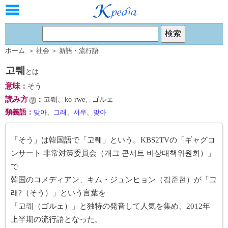
ホーム
＞
社会
＞
新語・流行語
고뤠
とは
意味
：
そう
読み方
：
고뤠、ko-rwe、ゴルェ
類義語
：
맞아
、
그래
、
서우
、
맞아
「そう」は韓国語で「고뤠」という。KBS2TVの「ギャグコ
ンサート 非常対策委員会（개그 콘서트 비상대책위원회）」
で
韓国のコメディアン、キム・ジュンヒョン（김준현）が「그
래?（そう）」という言葉を
「고뤠（ゴルェ）」と独特の発音して人気を集め、2012年
上半期の流行語となった。