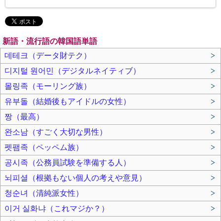
新語・流行語の韓国語単語
데테크（データ財テク）
>
디지털 원어민（デジタルネイティブ）
>
몰링족（モーリング族）
>
유부돌（結婚後もアイドルの女性）
>
짱（最高）
>
완소남（すごく大切な男性）
>
펫팸족（ペッペム族）
>
공시족（公務員試験を準備する人）
>
뇌피셜（根拠もない個人の考えや意見）
>
청순녀（清純派女性）
>
이거 실화냐（これマジか？）
>