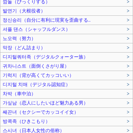
깜놀（びっくりする）
>
발연기（大根役者）
>
정신승리（自分に有利に現実を歪曲する..
>
셔플 댄스（シャッフルダンス）
>
노오력（努力）
>
막장（どん詰まり）
>
디지털쿼터족（デジタルクォーター族）
>
귀차니스트（面倒くさがり屋）
>
기럭지（背が高くてカッコいい）
>
디지털 치매（デジタル認知症）
>
차박（車中泊）
>
가싶남（恋人にしたいほど魅力ある男）
>
쌔끈녀（セクシーでカッコイイ女）
>
방콕족（ひきこもり）
>
스시녀（日本人女性の俗称）
>