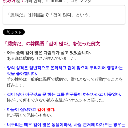
読み方
：
거비 만타、kŏ-bi man-ta、コビ マンタ
「臆病だ」は韓国語で「겁이 많다」という。
「臆病だ」の韓国語「겁이 많다」を使った例文
・
어느 숲에 겁이 많은 다람쥐가 살고 있었습니다.
ある森に臆病なリスが住んでいました。
・
양의 성격은 일반적으로 온화하고 겁이 많으며 무리지어 행동하는
것을 좋아합니다.
羊の性格は一般的に温厚で臆病で、群れとなって行動することを
好みます。
・
겁이 많아 아무것도 못 하는 그를 친구들이 하남자라고 비웃었다.
怖がって何もできない彼を友達がハナムジャと笑った。
・
마음이 심약하고
겁이 많다
.
気が弱くて恐怖心も多い。
・
너구리는 매우 겁이 많은 동물이라서, 사람 근처에 다가오는 경우는