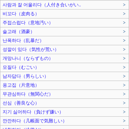
사람과 잘 어울리다（人付き合いがい..
>
비꼬다（皮肉る）
>
주접스럽다（意地汚い）
>
술고래（酒豪）
>
난폭하다（乱暴だ）
>
성깔이 있다（気性が荒い）
>
개망나니（ならずもの）
>
모질다（むごい）
>
남자답다（男らしい）
>
옹고집（片意地）
>
무관심하다（無関心だ）
>
선심（善良な心）
>
지기 싫어하다（負けず嫌い）
>
깐깐하다（几帳面で気難しい）
>