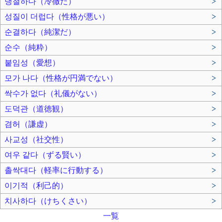
냉철하다（冷徹だ）
>
성질이 더럽다（性格が悪い）
>
순결하다（純潔だ）
>
순수（純粋）
>
붙임성（愛想）
>
모가 나다（性格が円満でない）
>
싹수가 없다（礼儀がない）
>
도덕관（道徳観）
>
겸허（謙虚）
>
사교성（社交性）
>
여우 같다（ずる賢い）
>
촐싹대다（軽率に行動する）
>
이기적（利己的）
>
치사하다（けちくさい）
>
一覧