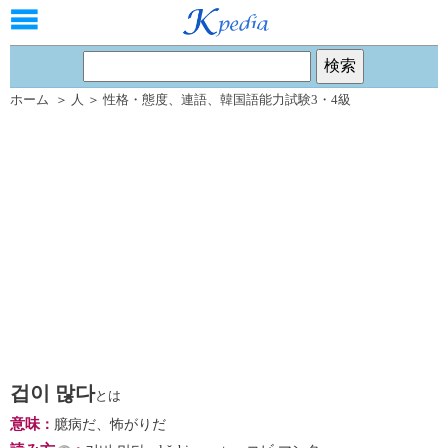
ホーム
＞
人
＞
性格・態度
、
連語
、
韓国語能力試験3・4級
겁이 많다
とは
意味
：
臆病だ、怖がりだ