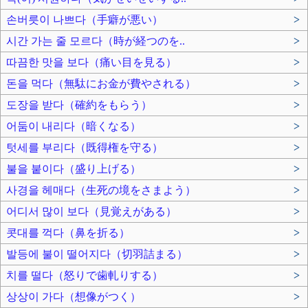
손버릇이 나쁘다（手癖が悪い）
>
시간 가는 줄 모르다（時が経つのを..
>
따끔한 맛을 보다（痛い目を見る）
>
돈을 먹다（無駄にお金が費やされる）
>
도장을 받다（確約をもらう）
>
어둠이 내리다（暗くなる）
>
텃세를 부리다（既得権を守る）
>
불을 붙이다（盛り上げる）
>
사경을 헤매다（生死の境をさまよう）
>
어디서 많이 보다（見覚えがある）
>
콧대를 꺽다（鼻を折る）
>
발등에 불이 떨어지다（切羽詰まる）
>
치를 떨다（怒りで歯軋りする）
>
상상이 가다（想像がつく）
>