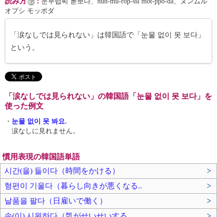
読み方
：
눈무럽씨 몯뽀다、nun-mu-rŏp-ssi mot-ppo-da、ヌンムル
オプシ モッポダ
「涙なしでは見られない」は韓国語で「눈물 없이 못 보다」
という。
「涙なしでは見られない」の韓国語「눈물 없이 못 보다」を
使った例文
・
눈물 없이 못 봐요.
涙なしに見れません。
慣用表現の韓国語単語
시간(을) 들이다（時間をかける）
>
형편이 기울다（暮らし向きが悪くなる..
>
날품을 팔다（日雇いで働く）
>
속(이) 시원하다（気がせいせいする..
>