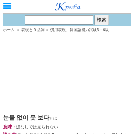
ホーム
＞
表現と９品詞
＞
慣用表現
、
韓国語能力試験5・6級
눈물 없이 못 보다
とは
意味
：
涙なしでは見られない