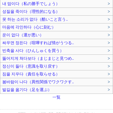
내 맘이다（私の勝手でしょう）
>
성질을 죽이다（理性的になる）
>
못 하는 소리가 없다（酷いこと言う..
>
마음에 각인하다（心に刻む）
>
운이 없다（運が悪い）
>
싸우면 정든다（喧嘩すれば情がうつる..
>
빈축을 사다（ひんしゅくを買う）
>
뚫어지게 쳐다보다（まじまじと見つめ..
>
정신이 들다（意識を取り戻す）
>
짐을 지우다（責任を取らせる）
>
봄바람이 나다（異性関係でワクワクす..
>
발길을 옮기다（足を運ぶ）
>
一覧