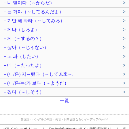
－니 말이다（～からだ）
>
－는 거야（～してるんだよ）
>
－기만 해 봐라（～してみろ）
>
－게나（しろよ）
>
－게（～するの？）
>
－잖아（～じゃない）
>
－고 파（したい）
>
－데（～だったよ）
>
－(ㄴ/은) 지～됐다（～して以来～..
>
－(ㄴ/은/는)가 보다（～ようだ）
>
－겠다（～しそう）
>
一覧
韓国語・ハングルの単語・発音・日常会話ならケイペディア(Kpedia)