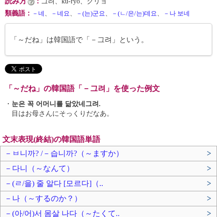
読み方
：
그려、kŭ-ryŏ、クリョ
類義語
：
－네
、
－네요
、
－(는)군요
、
－(ㄴ/은/는)데요
、
－나 보네
「～だね」は韓国語で「－그려」という。
「～だね」の韓国語「－그려」を使った例文
・
눈은 꼭 어머니를 닮았네그려.
目はお母さんにそっくりだなあ。
文末表現(終結)の韓国語単語
－ㅂ니까? /－습니까?（～ますか）
>
－다니（～なんて）
>
－(ㄹ/을) 줄 알다 [모르다]（..
>
－나（～するのか？）
>
－(아/어)서 몸살 나다（～たくて..
>