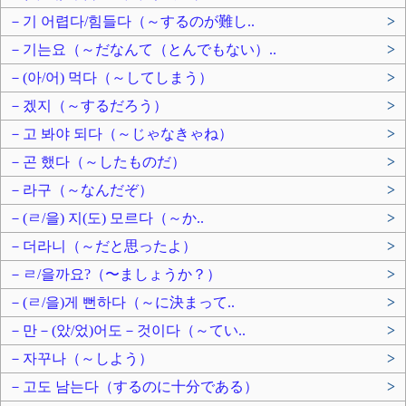
－기 어렵다/힘들다（～するのが難し..
>
－기는요（～だなんて（とんでもない）..
>
－(아/어) 먹다（～してしまう）
>
－겠지（～するだろう）
>
－고 봐야 되다（～じゃなきゃね）
>
－곤 했다（～したものだ）
>
－라구（～なんだぞ）
>
－(ㄹ/을) 지(도) 모르다（～か..
>
－더라니（～だと思ったよ）
>
－ㄹ/을까요?（〜ましょうか？）
>
－(ㄹ/을)게 뻔하다（～に決まって..
>
－만－(았/었)어도－것이다（～てい..
>
－자꾸나（～しよう）
>
－고도 남는다（するのに十分である）
>