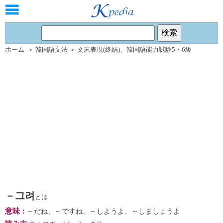
ホーム
＞
韓国語文法
＞
文末表現(終結)
、
韓国語能力試験5・6級
－그려
とは
意味
：
～だね、～ですね、～しようよ、～しましょうよ