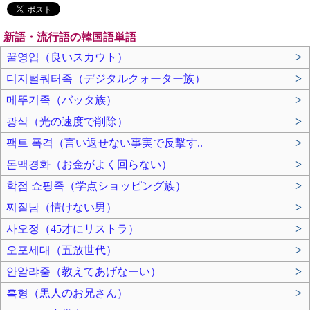
新語・流行語の韓国語単語
꿀영입（良いスカウト）
>
디지털쿼터족（デジタルクォーター族）
>
메뚜기족（バッタ族）
>
광삭（光の速度で削除）
>
팩트 폭격（言い返せない事実で反撃す..
>
돈맥경화（お金がよく回らない）
>
학점 쇼핑족（学点ショッピング族）
>
찌질남（情けない男）
>
사오정（45才にリストラ）
>
오포세대（五放世代）
>
안알랴줌（教えてあげなーい）
>
흑형（黒人のお兄さん）
>