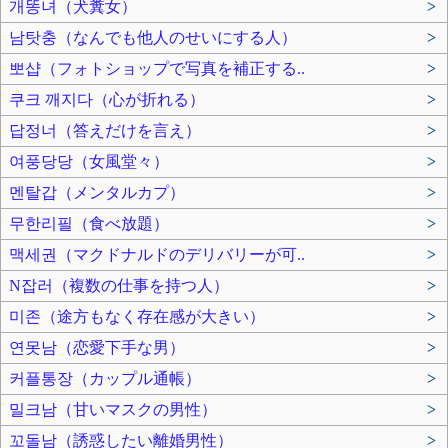
개똥녀（犬糞女）
>
남탓충（なんでも他人のせいにする人）
>
뽀샵（フォトショップで写真を補正する..
>
쿠크 깨지다（心が折れる）
>
답정너（答えだけを言え）
>
여풍당당（女風堂々）
>
멘탈갑（メンタルカプ）
>
무한리필（食べ放題）
>
맥세권（マクドナルドのデリバリーが可..
>
N잡러（複数の仕事を持つ人）
>
미존（途方もなく存在感が大きい）
>
연못남（恋愛下手な男）
>
커플통장（カップル通帳）
>
밀크남（甘いマスクの男性）
>
꼬돌남（誘惑したい離婚男性）
>