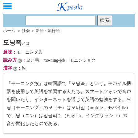
ホーム
＞
社会
＞
新語・流行語
모닝족
とは
意味
：
モーニング族
読み方
：
모닝족、mo-ning-jok、モニンジョク
漢字
：
族
「モーニング族」は韓国語で「모닝족」という。モバイル機
器を使用して英語を学習する人たち。スマートフォンで音声
を聞いたり、インターネットを通じて英語の勉強をする。모
닝（モーニング）の모（モ）は모바일（mobile、モバイル）
で、닝（ニン）は잉글리쉬（English、イングリッシュ）の
音が変化したものである。