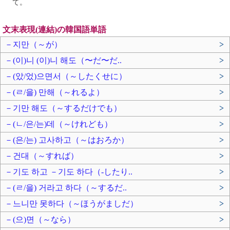
て。
文末表現(連結)の韓国語単語
－지만（～が）
>
－(이)니 (이)니 해도（〜だ〜だ..
>
－(았/었)으면서（～したくせに）
>
－(ㄹ/을) 만해（～れるよ）
>
－기만 해도（～するだけでも）
>
－(ㄴ/은/는)데（～けれども）
>
－(은/는) 고사하고（～はおろか）
>
－건대（～すれば）
>
－기도 하고 －기도 하다（-したり..
>
－(ㄹ/을) 거라고 하다（～するだ..
>
－느니만 못하다（～ほうがましだ）
>
－(으)면（～なら）
>