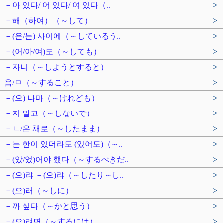
－아 있다/ 어 있다/ 여 있다（..
>
－해（하여）（～して）
>
－(은/는) 사이에（～しているう..
>
－(어/아/여)도（～しても）
>
－자니（～しようとすると）
>
음/ㅁ（～すること）
>
－(으) 나마（～けれども）
>
－지 말고（～しないで）
>
－ㄴ/은 채로（～したまま）
>
－는 한이 있더라도 (있어도)（～..
>
－(았/었)어야 했다（～するべきだ..
>
－(으)랴 －(으)랴（～したり～し..
>
－(으)러（～しに）
>
－까 싶다（～かと思う）
>
－(으)려면（～するには）
>