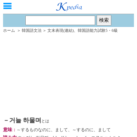
ホーム
＞
韓国語文法
＞
文末表現(連結)
、
韓国語能力試験5・6級
－거늘 하물며
とは
意味
：
～するものなのに、まして、～するのに、まして