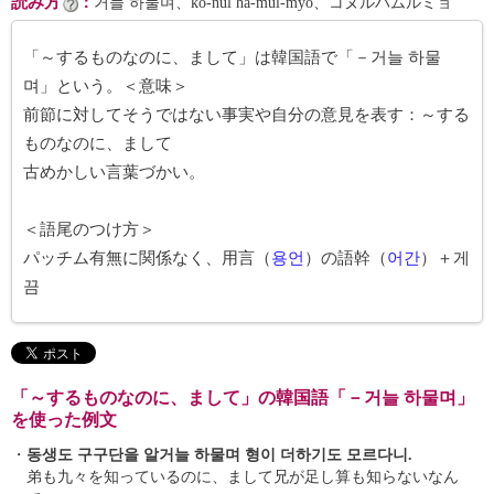
読み方
：
거늘 하물며、kŏ-nŭl ha-mul-myŏ、コヌルハムルミョ
「～するものなのに、まして」は韓国語で「－거늘 하물
며」という。＜意味＞
前節に対してそうではない事実や自分の意見を表す：～する
ものなのに、まして
古めかしい言葉づかい。
＜語尾のつけ方＞
パッチム有無に関係なく、用言（
용언
）の語幹（
어간
）＋게
끔
「～するものなのに、まして」の韓国語「－거늘 하물며」
を使った例文
・
동생도 구구단을 알거늘 하물며 형이 더하기도 모르다니.
弟も九々を知っているのに、まして兄が足し算も知らないなん