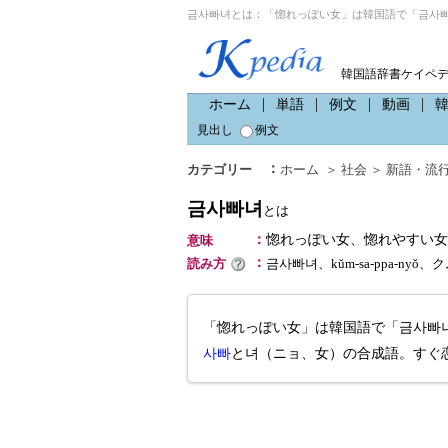
금사빠녀とは：「惚れっぽい女」は韓国語で「금사빠
韓国語辞書ケイペ
ホーム
単語
例文
動画
見出し
例文
：
カテゴリー
ホーム
＞
社会
＞
新語・流
금사빠녀
とは
：
惚れっぽい女、惚れやすい女
意味
：
読み方
금사빠녀、kŭm-sa-ppa-nyŏ
「惚れっぽい女」は韓国語で「금사빠
사빠
と녀（ニョ、女）の合成語。すぐ