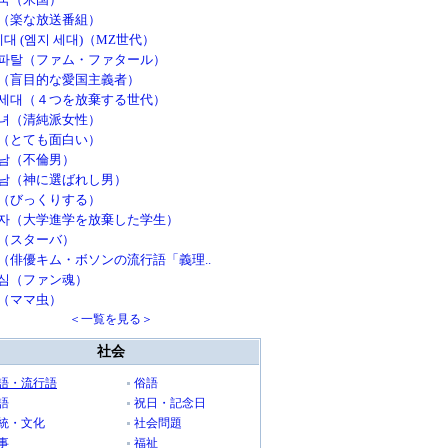
（楽な放送番組）
세대 (엠지 세대)（MZ世代）
파탈（ファム・ファタール）
（盲目的な愛国主義者）
세대（４つを放棄する世代）
녀（清純派女性）
（とても面白い）
남（不倫男）
남（神に選ばれし男）
（びっくりする）
자（大学進学を放棄した学生）
（スターバ）
（俳優キム・ボソンの流行語「義理..
심（ファン魂）
（ママ虫）
＜一覧を見る＞
社会
語・流行語
俗語
語
祝日・記念日
統・文化
社会問題
事
福祉