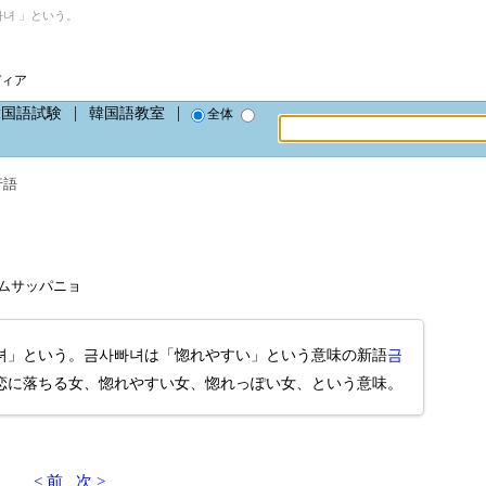
녀 」という。
ディア
韓国語試験
韓国語教室
全体
行語
、クムサッパニョ
녀」という。금사빠녀は「惚れやすい」という意味の新語
금
恋に落ちる女、惚れやすい女、惚れっぽい女、という意味。
< 前
次 >