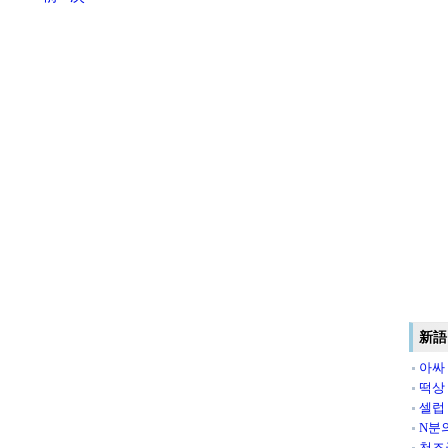
新語
아싸
떡상
셀럽
N분
천조