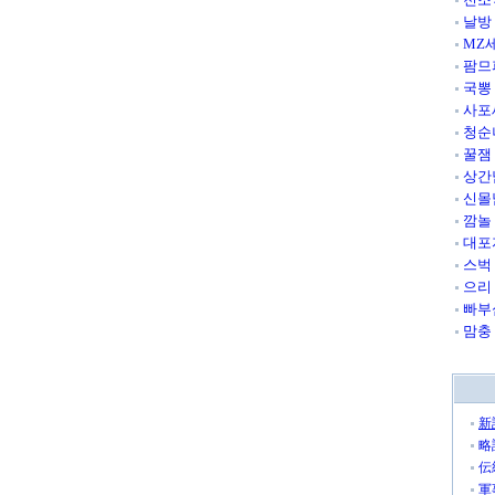
날방
MZ
팜므
국뽕
사포
청순
꿀잼
상간
신몰
깜놀
대포
스벅
으리
빠부
맘충
新
略
伝
軍