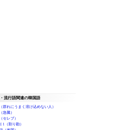
・流行語関連の韓国語
（群れにうまく溶け込めない人）
（急騰）
（セレブ）
의 1（割り勘）
국（米国）