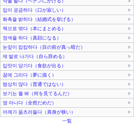
약을 팔다（ペテンにかける）
>
입이 궁금하다（口が寂しい）
>
화촉을 밝히다（結婚式を挙げる）
>
책으로 엮다（本にまとめる）
>
정색을 하다（真顔になる）
>
눈앞이 캄캄하다（目の前が真っ暗だ）
>
제 발로 나가다（自ら辞める）
>
입맛이 당기다（食欲が出る）
>
꿈에 그리다（夢に描く）
>
범상치 않다（普通ではない）
>
보기는 뭘 봐（何を見てるんだ）
>
영 아니다（全然だめだ）
>
어깨가 움츠러들다（肩身が狭い）
>
一覧