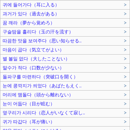
귀에 들어가다（耳に入る）
>
과거가 있다（過去がある）
>
꿈 깨라（夢から覚めろ）
>
구슬땀을 흘리다（玉の汗を流す）
>
따끔한 맛을 보여주다（思い知らせる..
>
마음이 곱다（気立てがよい）
>
별 볼일 없다（大したことない）
>
말수가 적다（口数が少ない）
>
돌파구를 마련하다（突破口を開く）
>
눈에 콩깍지가 씌었다（あばたもえく..
>
머리에 맴돌다（頭から離れない）
>
눈이 어둡다（目が眩む）
>
옆구리가 시리다（恋人がいなくて寂し..
>
귀가 따갑다（耳が痛い）
>