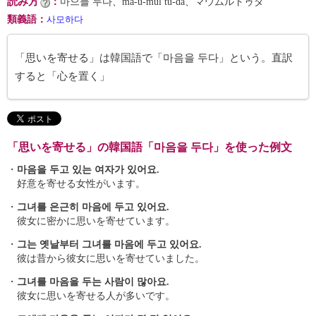
読み方
：
마으믈 두다、ma-ŭ-mŭl tu-da、マウムルトゥダ
類義語
：
사모하다
「思いを寄せる」は韓国語で「마음을 두다」という。直訳
すると「心を置く」
「思いを寄せる」の韓国語「마음을 두다」を使った例文
・
마음을 두고 있는 여자가 있어요.
好意を寄せる女性がいます。
・
그녀를 은근히 마음에 두고 있어요.
彼女に密かに思いを寄せています。
・
그는 옛날부터 그녀를 마음에 두고 있어요.
彼は昔から彼女に思いを寄せていました。
・
그녀를 마음을 두는 사람이 많아요.
彼女に思いを寄せる人が多いです。