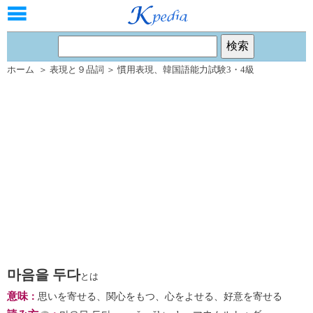
ホーム
＞
表現と９品詞
＞
慣用表現
、
韓国語能力試験3・4級
마음을 두다
とは
意味
：
思いを寄せる、関心をもつ、心をよせる、好意を寄せる