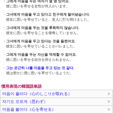
・
그에게 마음을 두는 여자가 몇 명 있어요.
彼に思いを寄せる女性が何人かいます。
・
그녀에게 마음을 두고 있다고 친구에게 털어놨습니다.
彼女に思いを寄せていると、友人に打ち明けました。
・
그녀에게 마음을 두는 것을 후회하지 않습니다.
彼女に思いを寄せることを後悔していません。
・
그녀에게 마음을 두고 있다는 것을 들켰어요.
彼女に思いを寄せていることがバレました。
・
그에게 마음을 두는 자신을 억제할 수 없어요.
彼に思いを寄せる自分を抑えられません。
・
그는 은근히 나를 마음을 두고 있는 것 같다.
彼は密かに僕に思いを寄せているようだ。
慣用表現の韓国語単語
마음이 풀리다（心のしこりが取れる）
>
자기도 모르게（思わず）
>
마음을 붙이다（心を寄せる）
>