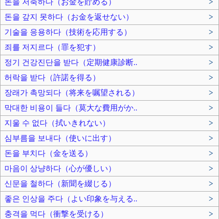
돈을 저축하다（お金を貯める）
>
돈을 갚지 못하다（お金を返せない）
>
기술을 응용하다（技術を応用する）
>
죄를 저지르다（罪を犯す）
>
정기 건강진단을 받다（定期健康診断..
>
허락을 받다（許諾を得る）
>
장래가 촉망되다（将来を嘱望される）
>
막대한 비용이 들다（莫大な費用がか..
>
지울 수 없다（拭いきれない）
>
심부름을 보내다（使いに出す）
>
돈을 부치다（金を送る）
>
마음이 상냥하다（心が優しい）
>
신문을 철하다（新聞を綴じる）
>
좋은 인상을 주다（よい印象を与える..
>
충격을 먹다（衝撃を受ける）
>