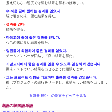
煮え切らない態度では望む結果を得るのは難しい。
・
수 싸움 끝에 원하는 결과를 얻었다.
駆け引きの末、望む結果を得た。
・
결과를 얻다
.
結果を得る。
・
마음고생 끝에 좋은 결과를 얻었다.
心労の末に良い結果を得た。
・
팀원들이 화합하여 좋은 결과를 얻었다.
チームメンバーが団結して良い結果を得た。
・
기말고사에서 좋은 결과를 얻을 수 있도록 열심히 하겠습니다.
期末テストでいい結果を出せるように頑張ります。
・
그는 프로젝트 진행을 리드하며 훌륭한 결과를 얻었습니다.
彼はプロジェクトの進行をリードし、素晴らしい結果を出しまし
た。
「결과를 얻다」の例文をすべてを見る
連語の韓国語単語