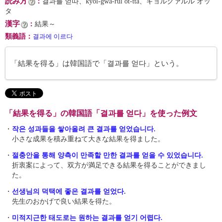
読み方
：
결과를 얻따、kyŏl-gwa-rŭl ŏt-tta、キョルグァルル オッ
タ
漢字
：
結果～
類義語
：
결과에 이르다
「結果を得る」は韓国語で「결과를 얻다」という。
「結果を得る」の韓国語「결과를 얻다」を使った例文
・
작은 성과들을 쌓아올려 큰 결과를 얻었습니다.
小さな成果を積み重ねて大きな結果を得ました。
・
절충안을 통해 양측이 만족할 만한 결과를 얻을 수 있었습니다.
折衷案によって、双方が満足できる結果を得ることができまし
た。
・
선생님의 덕택에 좋은 결과를 얻었다.
先生のおかげで良い結果を得た。
・
미적지근한 태도로는 원하는 결과를 얻기 어렵다.