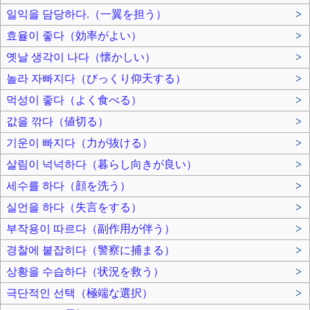
일익을 담당하다.（一翼を担う）
>
효율이 좋다（効率がよい）
>
옛날 생각이 나다（懐かしい）
>
놀라 자빠지다（びっくり仰天する）
>
먹성이 좋다（よく食べる）
>
값을 깎다（値切る）
>
기운이 빠지다（力が抜ける）
>
살림이 넉넉하다（暮らし向きが良い）
>
세수를 하다（顔を洗う）
>
실언을 하다（失言をする）
>
부작용이 따르다（副作用が伴う）
>
경찰에 붙잡히다（警察に捕まる）
>
상황을 수습하다（状況を救う）
>
극단적인 선택（極端な選択）
>