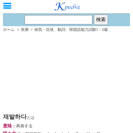
ホーム
＞
医療
＞
病気・症状
、
動詞
、
韓国語能力試験5・6級
재발하다
とは
意味
：
再発する