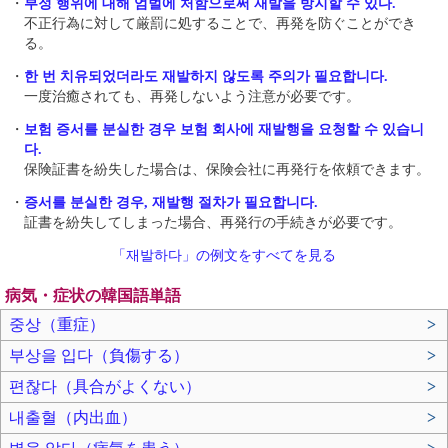
・
부정 행위에 대해 엄벌에 처함으로써 재발을 방지할 수 있다.
不正行為に対して厳罰に処することで、再発を防ぐことができ
る。
・
한 번 치유되었더라도 재발하지 않도록 주의가 필요합니다.
一度治癒されても、再発しないよう注意が必要です。
・
보험 증서를 분실한 경우 보험 회사에 재발행을 요청할 수 있습니
다.
保険証書を紛失した場合は、保険会社に再発行を依頼できます。
・
증서를 분실한 경우, 재발행 절차가 필요합니다.
証書を紛失してしまった場合、再発行の手続きが必要です。
「재발하다」の例文をすべてを見る
病気・症状の韓国語単語
중상（重症）
>
부상을 입다（負傷する）
>
편찮다（具合がよくない）
>
내출혈（内出血）
>