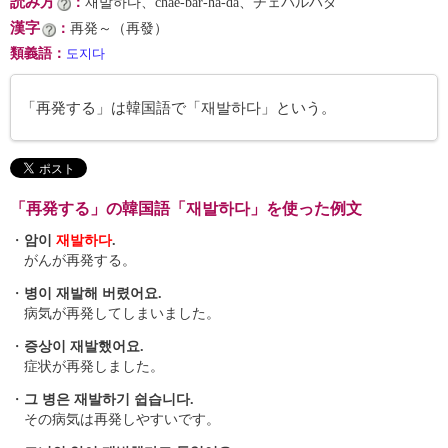
読み方
：
재발하다、chae-bar-ha-da、チェバルハダ
漢字
：
再発～（再發）
類義語
：
도지다
「再発する」は韓国語で「재발하다」という。
「再発する」の韓国語「재발하다」を使った例文
・
암이
재발하다
.
がんが再発する。
・
병이 재발해 버렸어요.
病気が再発してしまいました。
・
증상이 재발했어요.
症状が再発しました。
・
그 병은 재발하기 쉽습니다.
その病気は再発しやすいです。