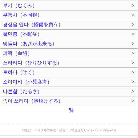
부기（むくみ）
>
부동시（不同視）
>
경상을 입다（軽傷を負う）
>
불면증（不眠症）
>
멍들다（あざが出来る）
>
피떡（血餠）
>
쓰라리다（ひりひりする）
>
토하다（吐く）
>
소아마비（小児麻痺）
>
나른함（だるさ）
>
속이 쓰리다（胸焼けする）
>
一覧
韓国語・ハングルの単語・発音・日常会話ならケイペディア(Kpedia)