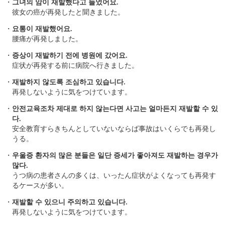
・
그녀의 암이 재발했다고 들었어요.
彼女の癌が再発したと聞きました。
・
요통이 재발했어요.
腰痛が再発しました。
・
증상이 재발하기 전에 병원에 갔어요.
症状が再発する前に病院へ行きました。
・
재발하지 않도록 조심하고 있습니다.
再発しないように気をつけています。
・
안전교육조차 제대로 하지 않는다면 사고는 얼마든지 재발할 수 있
다.
安全教育すらきちんとしていないならば事故はいくらでも再発し
うる。
・
우울증 환자의 많은 분들은 일단 증세가 좋아져도 재발하는 경우가
많다.
うつ病の患者さんの多くは、いったん症状がよくなっても再発す
るケースが多い。
・
재발할 수 있으니 주의하고 있습니다.
再発しないように気をつけています。