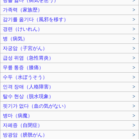
병을 앓다（病気を患う）
>
가족력（家族歴）
>
감기를 옮기다（風邪を移す）
>
경련（けいれん）
>
병（病気）
>
자궁암（子宮がん）
>
급성 위염（急性胃炎）
>
무릎 통증（膝痛）
>
수두（水ぼうそう）
>
인격 장애（人格障害）
>
탈수 현상（脱水現象）
>
핏기가 없다（血の気がない）
>
병마（病魔）
>
자폐증（自閉症）
>
방광암（膀胱がん）
>