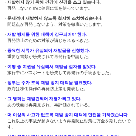
・
재발하지 않기 위해 건강에 신경을 쓰고 있습니다.
再発しないために健康に気を使っています。
・
문제점이 재발하지 않도록 철저히 조치하겠습니다.
問題点が再発しないよう、対策を徹底いたします。
・
재발 방지를 위한 대책이 강구되어야 한다.
再発防止のための対策が講じられるべきだ。
・
중요한 서류가 유실되어 재발급을 신청했다.
重要な書類が紛失されて再発行を申請した。
・
여행 중 여권을 유실해서 재발급 절차를 밟았다.
旅行中にパスポートを紛失して再発行の手続きをした。
・
정부는 주가 조작 재발 방지 대책을 발표했다.
政府は株価操作の再発防止策を発表した。
・
그 영화는 재발견되어 재평가되고 있다.
あの映画は再発見され、再評価されている。
・
더 이상의 사고가 없도록 재발 방지 대책에 만전을 기하겠습니다.
これ以上の事故が起きないよう再発防止対策に万全を期したいで
す。