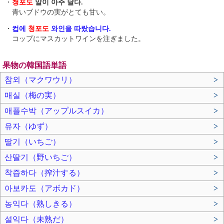
・
청포도
알이 아주 달다.
青いブドウの実がとても甘い。
・
컵에
청포도
와인을 따랐습니다.
コップにマスカットワインを注ぎました。
果物の韓国語単語
참외（マクワウリ）
>
매실（梅の実）
>
애플수박（アップルスイカ）
>
유자（ゆず）
>
딸기（いちご）
>
산딸기（野いちご）
>
착즙하다（搾汁する）
>
아보카도（アボカド）
>
농익다（熟しきる）
>
설익다（未熟だ）
>