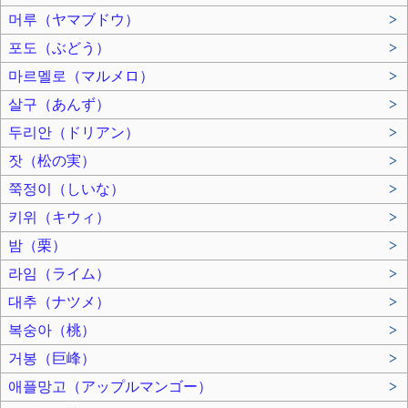
머루（ヤマブドウ）
>
포도（ぶどう）
>
마르멜로（マルメロ）
>
살구（あんず）
>
두리안（ドリアン）
>
잣（松の実）
>
쭉정이（しいな）
>
키위（キウィ）
>
밤（栗）
>
라임（ライム）
>
대추（ナツメ）
>
복숭아（桃）
>
거봉（巨峰）
>
애플망고（アップルマンゴー）
>