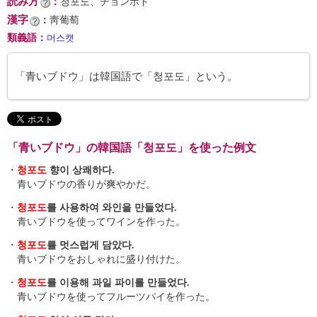
読み方
：
청포도、チョンポド
漢字
：
靑葡萄
類義語
：
머스캣
「青いブドウ」は韓国語で「청포도」という。
「青いブドウ」の韓国語「청포도」を使った例文
・
청포도
향이 상쾌하다.
青いブドウの香りが爽やかだ。
・
청포도
를 사용하여 와인을 만들었다.
青いブドウを使ってワインを作った。
・
청포도
를 멋스럽게 담았다.
青いブドウをおしゃれに盛り付けた。
・
청포도
를 이용해 과일 파이를 만들었다.
青いブドウを使ってフルーツパイを作った。