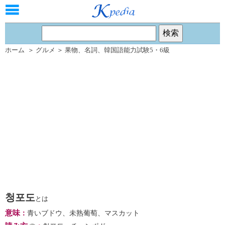
ホーム
＞
グルメ
＞
果物
、
名詞
、
韓国語能力試験5・6級
청포도
とは
意味
：
青いブドウ、未熟葡萄、マスカット