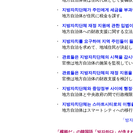
地方自治体長は住民代表として委嘱状
・
지방자치단체가 주민에게 세금을 부과
地方自治体が住民に税金を課す。
・
지방자치단체 재정 지원에 관한 입법이
地方自治体への財政支援に関する立法
・
지방자치를 요구하며 지역 주민들이 들
地方自治を求めて、地域住民が決起し
・
관료들은 지방자치단체의 시책을 감시
官僚は地方自治体の施策を監視してい
・
관료들은 지방자치단체의 재정 지원을
官僚は地方自治体の財政支援を検討し
・
지방자치단체와 중앙정부 사이에 행정권
地方自治体と中央政府の間で行政権限
・
지방자치단체는 스마트시티로의 이행을
地方自治体はスマートシティへの移行
「방
「横柄だ」の韓国語「방자하다」が含ま