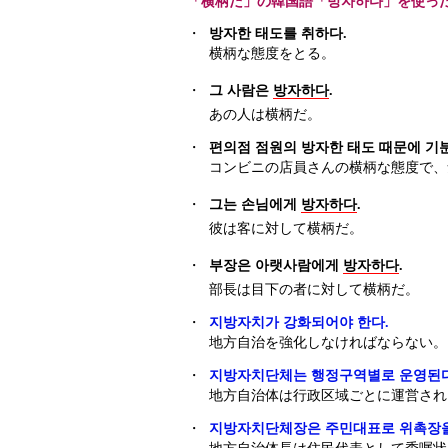
「横柄だ」の韓国語「방자하다」を使っ
・
방자한 태도를 취하다.
横柄な態度をとる。
・
그 사람은
방자하다
.
あの人は横柄だ。
・
편의점 점원의 방자한 태도 때문에 기분
コンビニの店員さんの横柄な態度で、
・
그는 손님에게
방자하다
.
彼は客に対して横柄だ。
・
부장은 아랫사람에게
방자하다
.
部長は目下の者に対して横柄だ。
・
지방자치가 강화되어야 한다.
地方自治を強化しなければならない。
・
지방자치단체는 행정구역별로 운영된다
地方自治体は行政区域ごとに運営され
・
지방자치단체장은 주민대표로 위촉장을