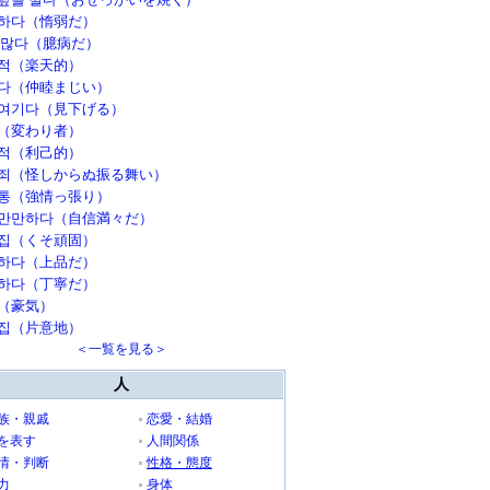
하다（惰弱だ）
 많다（臆病だ）
적（楽天的）
다（仲睦まじい）
여기다（見下げる）
（変わり者）
적（利己的）
죄（怪しからぬ振る舞い）
통（強情っ張り）
만만하다（自信満々だ）
집（くそ頑固）
하다（上品だ）
하다（丁寧だ）
（豪気）
집（片意地）
＜一覧を見る＞
人
族・親戚
恋愛・結婚
を表す
人間関係
情・判断
性格・態度
力
身体