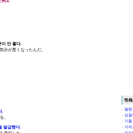
た例文
이 안 좋다.
気分が悪くなったんだ。
性格
덜렁
.
성질
る。
기품
가치
 발급했다.
오지