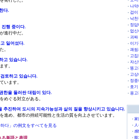
を発行した。
나약
한다.
겁이
낙천
정답
 진행 중이다.
업신
が進行中だ。
괴짜
고 일어섰다.
이기
た。
괘씸
고집
하고 있습니다.
자신
ます。
똥고
고상
 검토하고 있습니다.
정중
ています。
호기
한을 둘러싼 대립이 있다.
옹고
をめぐる対立がある。
 추진하여 도시의 지속가능성과 삶의 질을 향상시키고 있습니다.
を進め、都市の持続可能性と生活の質を向上させています。
家
人
자하다」の例文をすべてを見る
感
能
れる単語と表現