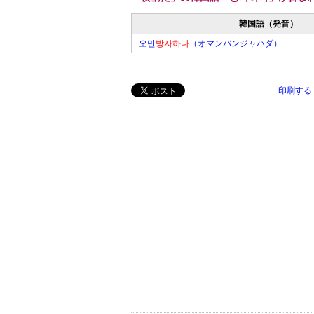
韓国語（発音）
오만
방자하다
（オマンバンジャハダ）
印刷する