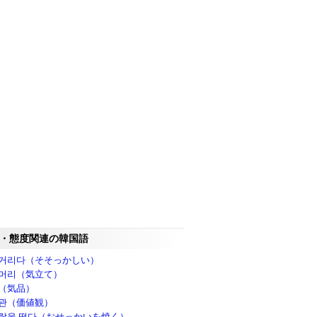
・態度関連の韓国語
거리다（そそっかしい）
머리（気立て）
（気品）
관（価値観）
랖을 떨다（おせっかいを焼く）