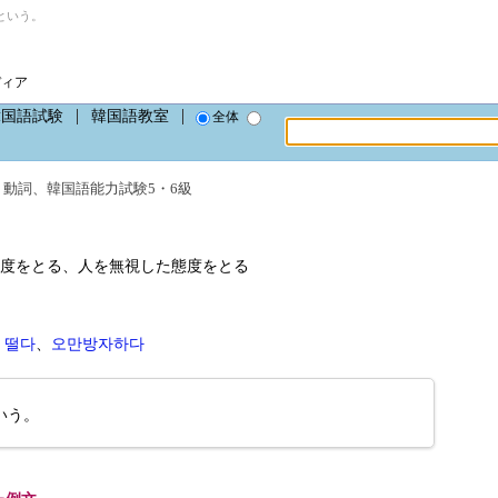
という。
ディア
韓国語試験
韓国語教室
全体
、
動詞
、
韓国語能力試験5・6級
度をとる、人を無視した態度をとる
 떨다
、
오만방자하다
いう。