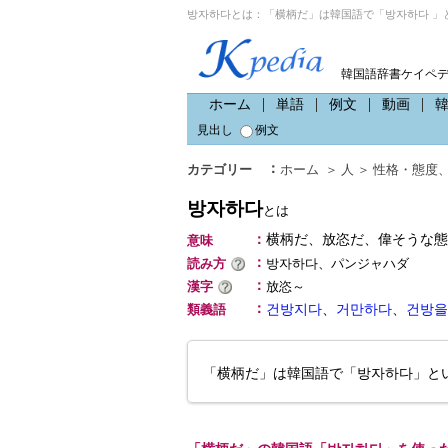
방자하다とは：「横柄だ」は韓国語で「방자하다 」
韓国語辞書ケイペ
ホーム
単語
例文
動画
見出し
例文
：
カテゴリー
ホーム
＞
人
＞
性格・態度
방자하다
とは
：
横柄だ、放恣だ、偉そうな態
意味
：
読み方
방자하다、パンジャハダ
：
漢字
放恣～
：
類義語
건방지다
、
거만하다
、
건방을
「横柄だ」は韓国語で「방자하다」と