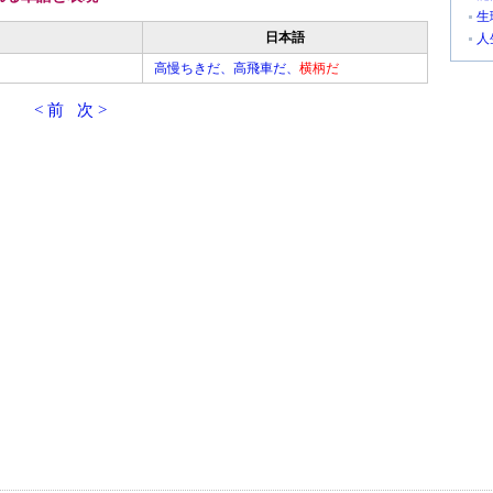
生
日本語
人
高慢ちきだ、高飛車だ、
横柄だ
< 前
次 >