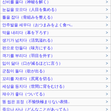
신비를 풀다（神秘を解く）
>
눈길을 모으다（人目を集める）
>
틀을 잡다（骨組みを整える）
>
안주발을 세우다（おつまみをよく食べ..
>
막을 내리다（幕を下ろす）
>
생기가 넘치다（活気溢れる）
>
편으로 만들다（味方にする）
>
객기를 부리다（羽目を外す）
>
입이 닳다（口が減るほどに言う）
>
군침이 돌다（欲が出る）
>
꼬리를 자르다（尻尾を切る）
>
세상을 등지다（世間に背をむける）
>
재수가 좋다（ついてる）
>
똥 씹은 표정（不愉快極まりない表情..
>
죽으나 사나（どんなことがあっても）
>