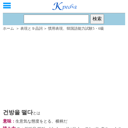
ホーム
＞
表現と９品詞
＞
慣用表現
、
韓国語能力試験5・6級
건방을 떨다
とは
意味
：
生意気な態度をとる、横柄だ