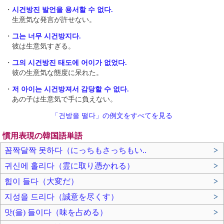
・
시건방진 발언을 용서할 수 없다.
生意気な発言が許せない。
・
그는 너무 시건방지다.
彼は生意気すぎる。
・
그의 시건방진 태도에 어이가 없었다.
彼の生意気な態度に呆れた。
・
저 아이는 시건방져서 감당할 수 없다.
あの子は生意気で手に負えない。
「건방을 떨다」の例文をすべてを見る
慣用表現の韓国語単語
꼼짝달짝 못하다（にっちもさっちもい..
>
귀신에 홀리다（霊に取り憑かれる）
>
힘이 들다（大変だ）
>
지성을 드리다（誠意を尽くす）
>
맛(을) 들이다（味を占める）
>