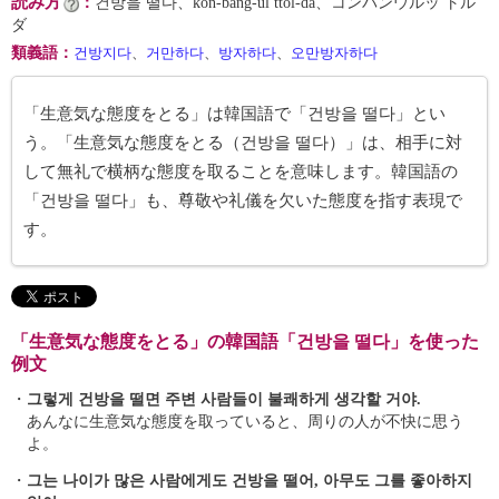
読み方
：
건방을 떨다、kŏn-bang-ŭl ttŏl-da、コンバンウルッ トル
ダ
類義語
：
건방지다
、
거만하다
、
방자하다
、
오만방자하다
「生意気な態度をとる」は韓国語で「건방을 떨다」とい
う。「生意気な態度をとる（건방을 떨다）」は、相手に対
して無礼で横柄な態度を取ることを意味します。韓国語の
「건방을 떨다」も、尊敬や礼儀を欠いた態度を指す表現で
す。
「生意気な態度をとる」の韓国語「건방을 떨다」を使った
例文
・
그렇게 건방을 떨면 주변 사람들이 불쾌하게 생각할 거야.
あんなに生意気な態度を取っていると、周りの人が不快に思う
よ。
・
그는 나이가 많은 사람에게도 건방을 떨어, 아무도 그를 좋아하지