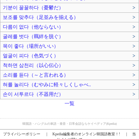
기분이 꿀꿀하다（憂鬱だ）
>
보조를 맞추다（足並みを揃える）
>
다름이 없다（他ならない）
>
굴레를 벗다（羈絆を脱ぐ）
>
목이 좋다（場所がいい）
>
얼굴이 피다（色気づく）
>
척하면 삼천리（以心伝心）
>
소리를 듣다（～と言われる）
>
혀를 놀리다（むやみに軽々しくしゃべ..
>
손이 서투르다（不器用だ）
>
一覧
韓国語・ハングルの単語・発音・日常会話ならケイペディア(Kpedia)
プライバシーポリシー
｜
Kpedia編集者のオンライン韓国語教室！!
｜
当