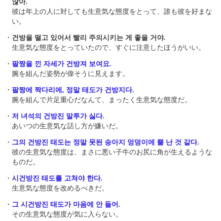
않아.
彼は年上の人に対しても生意気な態度をとって、誰も彼を好まな
い。
・
건방을 떨고 있어서 빨리 주의시키는 게 좋을 거야.
生意気な態度をとっていたので、すぐに注意したほうがいい。
・
팔짱을 낀 자세가 건방져 보여요.
腕を組んだ姿勢が偉そうに見えます。
・
팔짱에 짝다리에, 정말 태도가 건방지다.
腕を組んで片足重心だなんて、まったく生意気な態度だ。
・
저 녀석의 건방진 말투가 싫다.
あいつの生意気な話し方が嫌いだ。
・
그의 건방진 태도는 정말 못된 송아지 엉덩이에 뿔 난 것 같다.
彼の生意気な態度は、まさに悪い子牛のお尻に角が生えるような
ものだ。
・
시건방진 태도를 고쳐야 한다.
生意気な態度を改めるべきだ。
・
그 시건방진 태도가 마음에 안 들어.
その生意気な態度が気に入らない。