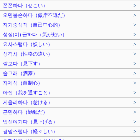
쫀쫀하다（せこい）
>
오만불손하다（傲岸不遜だ）
>
자기중심적（自己中心的）
>
성질(이) 급하다（気が短い）
>
요사스럽다（妖しい）
>
성격차（性格の違い）
>
깔보다（見下す）
>
술고래（酒豪）
>
자제심（自制心）
>
아집（我を通すこと）
>
게을리하다（怠ける）
>
근면하다（勤勉だ）
>
업신여기다（見下げる）
>
경망스럽다（軽々しい）
>