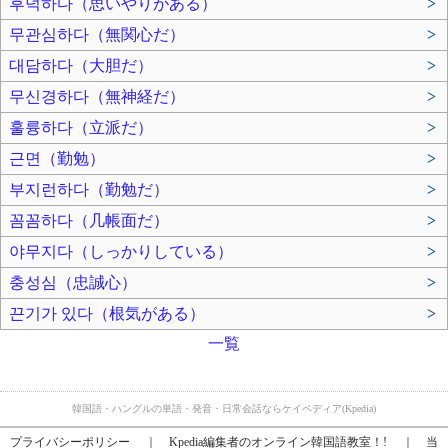
후덕하다（思いやりがある）
>
무관심하다（無関心だ）
>
대담하다（大胆だ）
>
무신경하다（無神経だ）
>
훌륭하다（立派だ）
>
근면（勤勉）
>
부지런하다（勤勉だ）
>
꼼꼼하다（几帳面だ）
>
야무지다（しっかりしている）
>
충성심（忠誠心）
>
끈기가 있다（根気がある）
>
一覧
韓国語・ハングルの単語・発音・日常会話ならケイペディア(Kpedia)
プライバシーポリシー
｜
Kpedia編集者のオンライン韓国語教室！!
｜
当