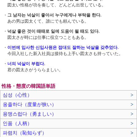
図太い性格が功を奏して、どんどん出世している。
・
그 남자는 넉살이 좋아서 누구에게나 부탁을 한다.
あの男は図太くて、誰にでも頼んでいる。
・
넉살 좋은 것이 때때로 일에 도움이 될 때도 있다.
図太さが時には仕事に役立つこともある。
・
이번에 입사한 신입사원은 접대도 잘하는 넉살을 갖추었다.
今回入社した新入社員は接待も上手い図太さも持っていた。
・
너의 넉살이 부럽다.
君の図太さがうららましい。
性格・態度の韓国語単語
심성（心性）
>
옹졸하다（度量が狭い）
>
용맹스럽다（勇ましい）
>
인품（人柄）
>
파렴치（恥知らず）
>