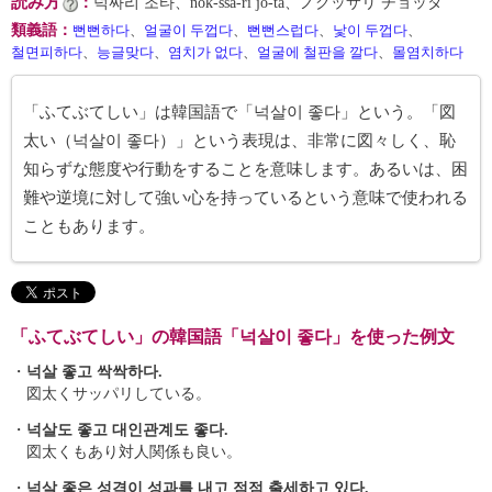
読み方
：
넉싸리 조타、nŏk-ssa-ri jo-ta、ノクッサリ チョッタ
類義語
：
뻔뻔하다
、
얼굴이 두껍다
、
뻔뻔스럽다
、
낯이 두껍다
、
철면피하다
、
능글맞다
、
염치가 없다
、
얼굴에 철판을 깔다
、
몰염치하다
「ふてぶてしい」は韓国語で「넉살이 좋다」という。「図
太い（넉살이 좋다）」という表現は、非常に図々しく、恥
知らずな態度や行動をすることを意味します。あるいは、困
難や逆境に対して強い心を持っているという意味で使われる
こともあります。
「ふてぶてしい」の韓国語「넉살이 좋다」を使った例文
・
넉살 좋고 싹싹하다.
図太くサッパリしている。
・
넉살도 좋고 대인관계도 좋다.
図太くもあり対人関係も良い。
・
넉살 좋은 성격이 성과를 내고 점점 출세하고 있다.