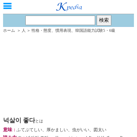
ホーム
＞
人
＞
性格・態度
、
慣用表現
、
韓国語能力試験5・6級
넉살이 좋다
とは
意味
：
ふてぶてしい、厚かましい、虫がいい、図太い