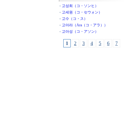
고성희（コ・ソンヒ）
고세원（コ・セウォン）
고수（コ・ス）
고아라（Ara（コ・アラ））
고아성（コ・アソン）
1
2
3
4
5
6
7