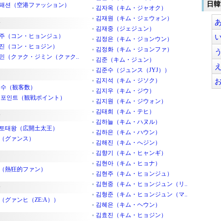
日韓
패션（空港ファッション）
김자옥（キム・ジャオク）
김재원（キム・ジェウォン）
김재중（ジェジュン）
주（コン・ヒョンジュ）
김정은（キム・ジョンウン）
진（コン・ヒョジン）
김정화（キム・ジョンファ）
민（クァク・ジミン（クァク..
김준（キム・ジュン）
김준수（ジュンス（JYJ））
김지석（キム・ジソク）
 수（観客数）
김지우（キム・ジウ）
 포인트（観戦ポイント）
김지원（キム・ジウォン）
김태희（キム・テヒ）
김하늘（キム・ハヌル）
토태왕（広開土太王）
김하은（キム・ハウン）
（グァンス）
김해진（キム・へジン）
김향기（キム・ヒャンギ）
김현아（キム・ヒョナ）
（熱狂的ファン）
김현주（キム・ヒョンジュ）
김현중（キム・ヒョンジュン（リ..
김형준（キム・ヒョンジュン（マ..
（グァンヒ（ZE:A））
김혜은（キム・ヘウン）
김효진（キム・ヒョジン）