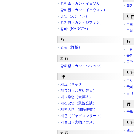
강예솔（カン・イェソル）
괴기
강예원（カン・イェウォン）
강인（カンイン）
カ 行
강지환（カン・ジファン）
구하
강타（KANGTA）
구혜
行
行
강판（降板）
국민
국민
カ 行
국적
강혜정（カン・へジョン）
カ 行
行
굳세
개그（ギャグ）
굿바
개그맨（お笑い芸人）
궁（宮～
개그우먼（女芸人）
개선공연（凱旋公演）
行
개연 시간（開演時間）
궁궐
개콘（ギャグコンサート）
거물급（大物クラス）
カ 行
권상
カ 行