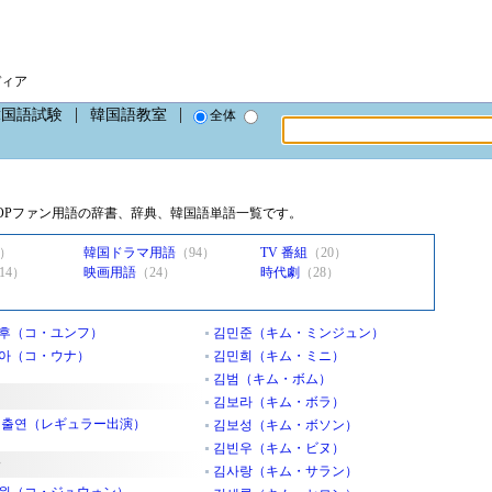
ディア
韓国語試験
韓国語教室
全体
OPファン用語の辞書、辞典、韓国語単語一覧です。
4）
韓国ドラマ用語
（94）
TV 番組
（20）
14）
映画用語
（24）
時代劇
（28）
후（コ・ユンフ）
김민준（キム・ミンジュン）
아（コ・ウナ）
김민희（キム・ミニ）
김범（キム・ボム）
김보라（キム・ボラ）
 출연（レギュラー出演）
김보성（キム・ボソン）
김빈우（キム・ビヌ）
김사랑（キム・サラン）