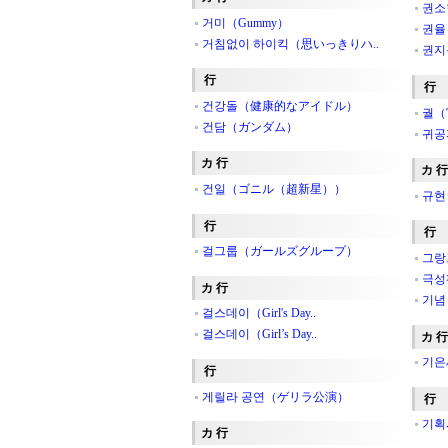
권소
거미（Gummy）
권율
거침없이 하이킥（思いっきりハ..
권지
行
行
건강돌（健康的なアイドル）
궐（
건담（ガンダム）
귀공
カ 行
カ 行
건일（ゴニル（超新星））
규현
行
行
걸그룹（ガールズグループ）
그랑
극성
カ 行
기념
걸스데이（Girl's Day..
걸스데이（Girl’s Day..
カ 行
기은
行
게릴라 공연（ゲリラ公演）
行
기획
カ 行