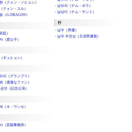
현（クォン・ソヒョン）
남보라（ナム・ボラ）
（クォン・ユル）
남상미（ナム・サンミ）
용（G-DRAGON）
行
남우（男優）
宮廷）
남우 주연상（主演男優賞）
자（貴公子）
（ギュヒョン）
프리（グランプリ）
팬（過激なファン）
 공연（記念公演）
세（キ・ウンセ）
사（芸能事務所）