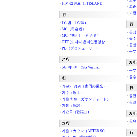
고주
FT아일랜드（FTISLAND..
고준
고현
行
JYJ법（JYJ法）
行
MC（司会者）
곤장
MC（엠시）（司会者）
골수
OTT (오티티 온라인동영상..
공방
PD（プロデューサー）
공부
ア 行
カ 行
SG 워너비（SG Wanna..
공부
공승
行
가문의 영광（家門の栄光）
行
가수（歌手）
공연
가온 차트（ガオンチャート）
공연
가요（歌謡）
가요곡（歌謡曲）
カ 行
공유
カ 行
가은（カウン（AFTER SC..
行