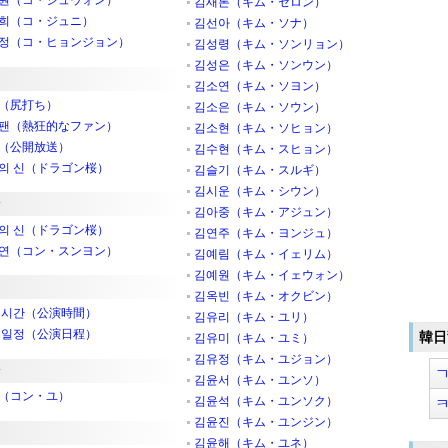
원（コ・ジュウォン）
김새론（キム・セロン）
희（コ・ジュニ）
김선아（キム・ソナ）
정（コ・ヒョンジョン）
김성령（キム・ソンリョン）
김성은（キム・ソンウン）
김소연（キム・ソヨン）
（尻打ち）
김소은（キム・ソウン）
팬（熱狂的なファン）
김소현（キム・ソヒョン）
（公開放送）
김수현（キム・スヒョン）
의 신（ドラゴン桜）
김슬기（キム・スルギ）
김시운（キム・シウン）
김아중（キム・アジュン）
의 신（ドラゴン桜）
김연주（キム・ヨンジュ）
연（コン・スンヨン）
김예림（キム・イェリム）
김예원（キム・イェウォン）
김옥빈（キム・オクビン）
 시간（公演時間）
김유리（キム・ユリ）
 일정（公演日程）
韓日
김유미（キム・ユミ）
김유정（キム・ユジョン）
김윤서（キム・ユンソ）
（コン・ユ）
김윤석（キム・ユンソク）
김윤진（キム・ユンジン）
김윤해（キム・ユネ）