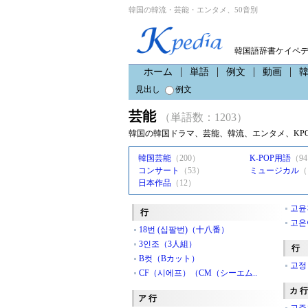
韓国の韓流・芸能・エンタメ、50音別
韓国語辞書ケイペ
ホーム
単語
例文
動画
見出し
例文
芸能
（単語数：1203）
韓国の韓国ドラマ、芸能、韓流、エンタメ、KP
韓国芸能
（200）
K-POP用語
（9
コンサート
（53）
ミュージカル
（
日本作品
（12）
고윤
行
고은
18번 (십팔번)（十八番）
3인조（3人組）
行
B컷（Bカット）
고정
CF（시에프）（CM（シーエム..
カ 行
ア 行