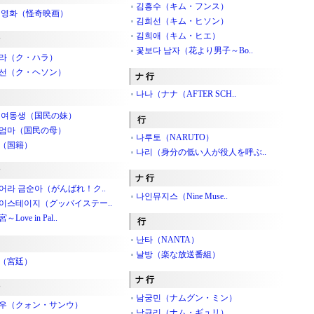
김흥수（キム・フンス）
 영화（怪奇映画）
김희선（キム・ヒソン）
김희애（キム・ヒエ）
꽃보다 남자（花より男子～Bo..
라（ク・ハラ）
선（ク・ヘソン）
ナ 行
나나（ナナ（AFTER SCH..
 여동생（国民の妹）
行
엄마（国民の母）
나루토（NARUTO）
（国籍）
나리（身分の低い人が役人を呼ぶ..
ナ 行
어라 금순아（がんばれ！ク..
나인뮤지스（Nine Muse..
이스테이지（グッバイステー..
Love in Pal..
行
난타（NANTA）
날방（楽な放送番組）
（宮廷）
ナ 行
남궁민（ナムグン・ミン）
우（クォン・サンウ）
남규리（ナム・ギュリ）