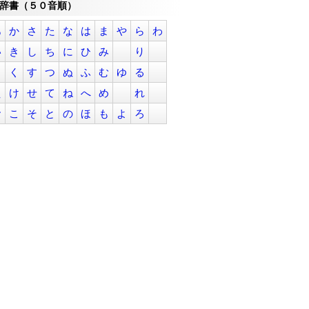
辞書（５０音順）
あ
か
さ
た
な
は
ま
や
ら
わ
い
き
し
ち
に
ひ
み
り
う
く
す
つ
ぬ
ふ
む
ゆ
る
え
け
せ
て
ね
へ
め
れ
お
こ
そ
と
の
ほ
も
よ
ろ