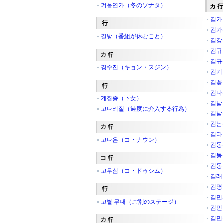
겨울연가（冬のソナタ）
カ 行
김가
行
김가
결방（番組が休むこと）
김강
김규
カ 行
김규
경수진（キョン・スジン）
김기
김꽃
行
김나
계집종（下女）
김남
고나리질（過度に介入する行為）
김남
김남
カ 行
김다
고나은（コ・ナウン）
김동
김동
コ 行
김동
고두심（コ・ドゥシム）
김래
김명
行
김민
고별 무대（ご別のステージ）
김민
김민
カ 行