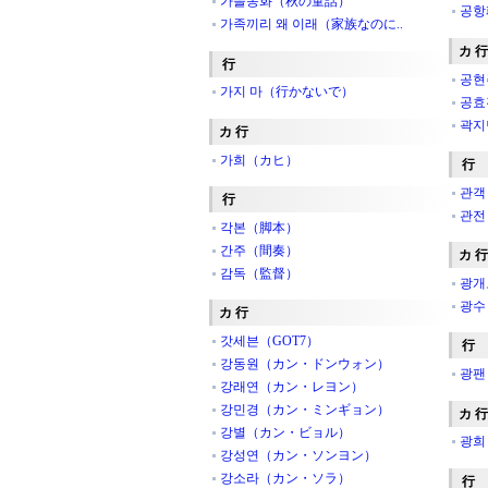
가을동화（秋の童話）
공항
가족끼리 왜 이래（家族なのに..
カ 行
行
공현
가지 마（行かないで）
공효
곽지
カ 行
가희（カヒ）
行
관객
行
관전
각본（脚本）
간주（間奏）
カ 行
감독（監督）
광개
광수
カ 行
갓세븐（GOT7）
行
강동원（カン・ドンウォン）
광팬
강래연（カン・レヨン）
강민경（カン・ミンギョン）
カ 行
강별（カン・ビョル）
광희
강성연（カン・ソンヨン）
강소라（カン・ソラ）
行