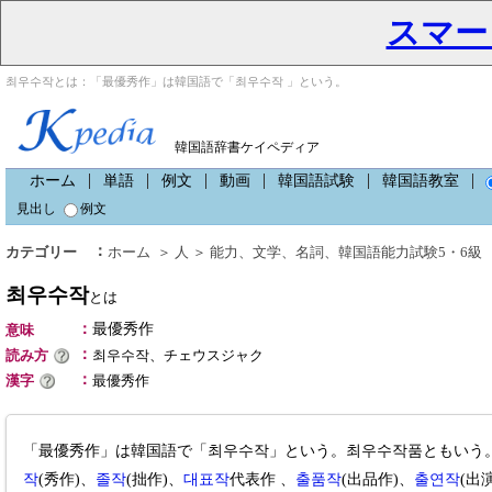
スマー
최우수작とは：「最優秀作」は韓国語で「최우수작 」という。
韓国語辞書ケイペディア
ホーム
単語
例文
動画
韓国語試験
韓国語教室
見出し
例文
：
カテゴリー
ホーム
＞
人
＞
能力
、
文学
、
名詞
、
韓国語能力試験5・6級
최우수작
とは
：
最優秀作
意味
：
読み方
최우수작、チェウスジャク
：
漢字
最優秀作
「最優秀作」は韓国語で「최우수작」という。최우수작품ともいう
작
(秀作)、
졸작
(拙作)、
대표작
代表作 、
출품작
(出品作)、
출연작
(出