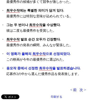
最優秀作の候補が多くて競争が激しかった。
・
최우수작
에는 특별한 의미가 담겨 있다.
最優秀作には特別な意味が込められている。
・
그는 두 번이나
최우수작
을 수상했다.
彼は二度も最優秀作を受賞した。
・
최우수작
발표 순간 모두가 긴장했다.
最優秀作の発表の瞬間、みんなが緊張した。
・
이 영화가 올해의
최우수작
으로 선정되었다 .
この映画が今年の最優秀作に選ばれた。
・
응모작 중에서 선정한
최우수작
을 발표하겠습니다.
応募作2の中から選んだ優秀作品を発表致します。
< 前
次 >
印刷する