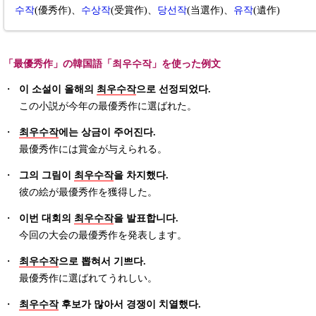
수작
(優秀作)、
수상작
(受賞作)、
당선작
(当選作)、
유작
(遺作)
「最優秀作」の韓国語「최우수작」を使った例文
・
이 소설이 올해의
최우수작
으로 선정되었다.
この小説が今年の最優秀作に選ばれた。
・
최우수작
에는 상금이 주어진다.
最優秀作には賞金が与えられる。
・
그의 그림이
최우수작
을 차지했다.
彼の絵が最優秀作を獲得した。
・
이번 대회의
최우수작
을 발표합니다.
今回の大会の最優秀作を発表します。
・
최우수작
으로 뽑혀서 기쁘다.
最優秀作に選ばれてうれしい。
・
최우수작
후보가 많아서 경쟁이 치열했다.