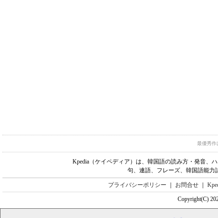
最優秀作
Kpedia（ケイペディア）は、韓国語の読み方・発音
句、連語、フレーズ、韓国語能力
プライバシーポリシー
｜
お問合せ
｜
Kp
Copyright(C) 20