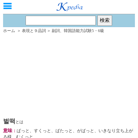
ホーム
＞
表現と９品詞
＞
副詞
、
韓国語能力試験5・6級
벌떡
とは
意味
：
ぱっと、すくっと、ばたっと、がばっと、いきなり立ち上が
る様、むくっと