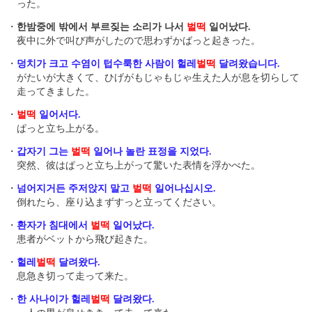
った。
・
한밤중에 밖에서 부르짖는 소리가 나서
벌떡
일어났다.
夜中に外で叫び声がしたので思わずかばっと起きった。
・
덩치가 크고 수염이 텁수룩한 사람이 헐레
벌떡
달려왔습니다.
がたいが大きくて、ひげがもじゃもじゃ生えた人が息を切らして
走ってきました。
・
벌떡
일어서다.
ぱっと立ち上がる。
・
갑자기 그는
벌떡
일어나 놀란 표정을 지었다.
突然、彼はぱっと立ち上がって驚いた表情を浮かべた。
・
넘어지거든 주저앉지 말고
벌떡
일어나십시오.
倒れたら、座り込まずすっと立ってください。
・
환자가 침대에서
벌떡
일어났다.
患者がベットから飛び起きた。
・
헐레
벌떡
달려왔다.
息急き切って走って来た。
・
한 사나이가 헐레
벌떡
달려왔다.