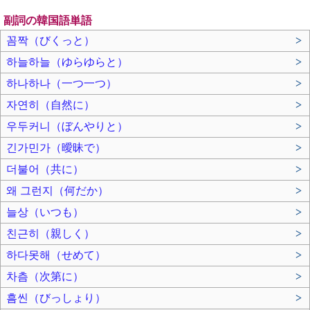
副詞の韓国語単語
꼼짝（びくっと）
>
하늘하늘（ゆらゆらと）
>
하나하나（一つ一つ）
>
자연히（自然に）
>
우두커니（ぼんやりと）
>
긴가민가（曖昧で）
>
더불어（共に）
>
왜 그런지（何だか）
>
늘상（いつも）
>
친근히（親しく）
>
하다못해（せめて）
>
차츰（次第に）
>
흠씬（びっしょり）
>