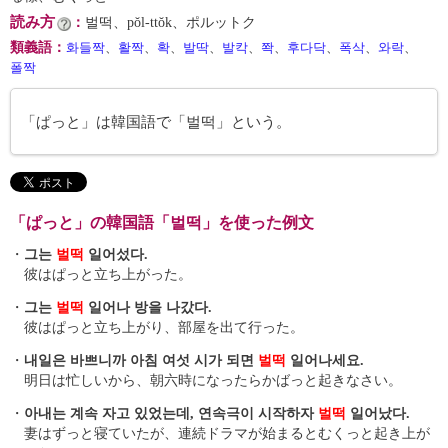
読み方
：
벌떡、pŏl-ttŏk、ポルットク
類義語
：
화들짝
、
활짝
、
확
、
발딱
、
발칵
、
쫙
、
후다닥
、
폭삭
、
와락
、
폴짝
「ぱっと」は韓国語で「벌떡」という。
「ぱっと」の韓国語「벌떡」を使った例文
・
그는
벌떡
일어섰다.
彼はぱっと立ち上がった。
・
그는
벌떡
일어나 방을 나갔다.
彼はぱっと立ち上がり、部屋を出て行った。
・
내일은 바쁘니까 아침 여섯 시가 되면
벌떡
일어나세요.
明日は忙しいから、朝六時になったらかばっと起きなさい。
・
아내는 계속 자고 있었는데, 연속극이 시작하자
벌떡
일어났다.
妻はずっと寝ていたが、連続ドラマが始まるとむくっと起き上が