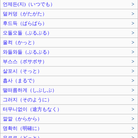
언제든(지)（いつでも）
>
덜커덩（がたがた）
>
후드득（ぱらぱら）
>
오돌오돌（ぶるぶる）
>
울컥（かっと）
>
와들와들（ぶるぶる）
>
부스스（ボサボサ）
>
살포시（そっと）
>
흡사（まるで）
>
떨떠름하게（しぶしぶ）
>
그러지（そのように）
>
터무니없이（途方もなく）
>
깔깔（からから）
>
명확히（明確に）
>
우르르（どっと）
>