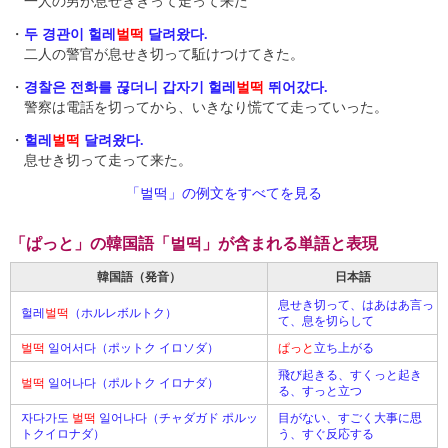
一人の男が息せききって走って来た
・
두 경관이 헐레
벌떡
달려왔다.
二人の警官が息せき切って駈けつけてきた。
・
경찰은 전화를 끊더니 갑자기 헐레
벌떡
뛰어갔다.
警察は電話を切ってから、いきなり慌てて走っていった。
・
헐레
벌떡
달려왔다.
息せき切って走って来た。
「벌떡」の例文をすべてを見る
「ぱっと」の韓国語「벌떡」が含まれる単語と表現
韓国語（発音）
日本語
息せき切って、はあはあ言っ
헐레
벌떡
（ホルレボルトク）
て、息を切らして
벌떡
일어서다（ポットク イロソダ）
ぱっと
立ち上がる
飛び起きる、すくっと起き
벌떡
일어나다（ポルトク イロナダ）
る、すっと立つ
자다가도
벌떡
일어나다（チャダガド ポルッ
目がない、すごく大事に思
トクイロナダ）
う、すぐ反応する